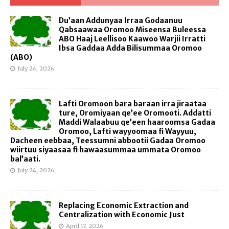
Du’aan Addunyaa Irraa Godaanuu
Qabsaawaa Oromoo Miseensa Buleessa
ABO Haaj Leellisoo Kaawoo Warjii Irratti
Ibsa Gaddaa Adda Bilisummaa Oromoo
(ABO)
July 24, 2026
Lafti Oromoon bara baraan irra jiraataa
ture, Oromiyaan qe’ee Oromooti. Addatti
Maddi Walaabuu qe’een haaroomsa Gadaa
Oromoo, Lafti wayyoomaa fi Wayyuu,
Dacheen eebbaa, Teessumni abbootii Gadaa Oromoo
wiirtuu siyaasaa fi hawaasummaa ummata Oromoo
bal’aati.
July 24, 2026
Replacing Economic Extraction and
Centralization with Economic Just
April 17, 2026