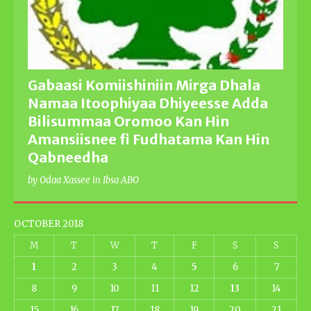
Gabaasi Komiishiniin Mirga Dhala
Namaa Itoophiyaa Dhiyeesse Adda
Bilisummaa Oromoo Kan Hin
Amansiisnee fi Fudhatama Kan Hin
Qabneedha
by Odaa Xassee in Ibsa ABO
OCTOBER 2018
M
T
W
T
F
S
S
1
2
3
4
5
6
7
8
9
10
11
12
13
14
15
16
17
18
19
20
21