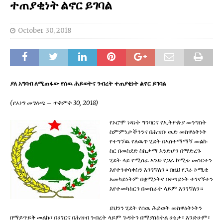
ተጠያቂነት ልኖር ይገባል
October 30, 2018
ያለ አግባብ ለሚጠፋው የሰዉ ሕይወትና ንብረት ተጠያቂነት ልኖር ይገባል
(የኦነግ መግለጫ – ጥቅምት 30, 2018)
የኦሮሞ ነጻነት ግንባርና የኢትዮጵያ መንግስት
ስምምነታችንንና በሕዝቡ ዉድ መስዋዕትነት
የተግኘዉ የለዉጥ ሂደት በኣስተማማኝ መልኩ
ስር በመስደድ ስኬታማ እንድሆን በማድረጉ
ሂደት ላይ የሚሰራ ኣንድ የጋራ ኮሚቴ መስርተን
እየተንቀሳቀስን እንገኛለን። በዚህ የጋራ ኮሚቴ
አመካይነትም በቋሚነትና በቀጣይነት ተገናኝተን
እየተመካከርን በመስራት ላይም እንገኛለን።
ይህንን ሂደት የሰዉ ሕይወት መስዋዕትነትን
በማይጥይቅ መልኩ፣ በሀገርና በሕዝብ ንብረት ላይም ጉዳትን በማያስከትል ሁኔታ፣ እንድሁም፣