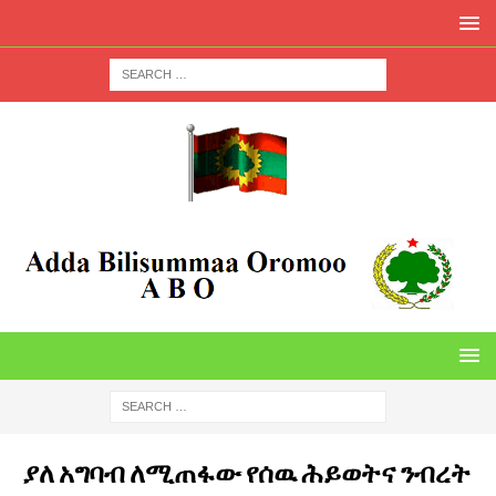
ያለ አግባብ ለሚጠፋው የሰዉ ሕይወትና ንብረት