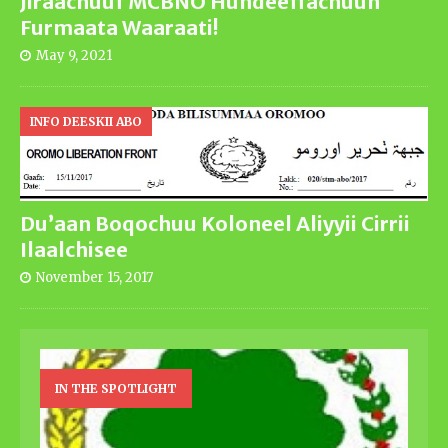
Jiraachuuf MCBNO Hundeeffachuun
Furmaata Waaraati!
May 9, 2021
INFO DEESKII ABO
Du’aan Boqochuu Koloneel Aliyyii Cirrii
Ilaalchisee
November 15, 2017
IN THE SPOTLIGHT