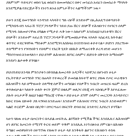
ያለምንም ጥድፍያና ወከባ ጊዜ ወስደን በመመካከርና በቀና መንፈስ አብረን በመስራት ማሳካት
እንደሚቻል የድርጅታችን የኦነግ ጽኑዕ እምነታችንና ኣቋማችንም ነዉ።
ይሁን እንጂ በመንግስት ኣንዳንድ ኣካላትና ግለ-ሰቦች እንድሁም በኢሕአዴግ በቀጣይነት
የሚካሄዱብን ኣፍራሽ ፕሮፓጋንዳዎችና ገደብ ያጡ ሸርና ደባዎች የሕዝቡንና የሀገርን ሰላም
የሚጎዱ ስለመሆናቸዉ በግልጽ የሚታይ ሓቅ ነው። ስለሆነም እንደነዚህ ኣይነቶቹን ሸርና
ደባዎች፣ እንድሁም ኣፍራሽ ፕሮፓጋንዳዎች በሚመለከታቸዉ ኣካላት ኣስፈላጊ ክትትልና
ቁጥጥር ተደርጎባቸዉ ማስቆም እንደሚገባ እስከዛሬ ስናስገነዝብ ቆይተናል። ይህንን ያደረግነው
ተስማምተን የገባንበትን የሰላምና የእርቅ ሂደት በስኬት ለማጠናቀቅ ይረዳ ዘንድ መሆኑን
ማስገንዝብ እንወዳለን። ይህ ደግሞ ለሕዝብና ለሃገር ሰላምና ደህንነት በቅንነት ከማሰብም
እንደሆነ ልታወቅ ይገባል።
ይህ በንድህ እንዳለ ምክንያቱን በትክክል ለመረዳት አዳጋችና ኣስቸጋሪ በሆነብን ሁኔታ
የኢትዮጵያ መንግስት ሃገር በጠላት የተወረረች ይመስል ከፍተኛ ቁጥር ያለዉ የጦር ሠራዊቱን
በሕዝባችን ላይ በማዝመት ሰላማዊ ሰዎችን መግደልና የሰዎችን ንብረት መዝረፍ ዛሬም ድረስ
ቀጥሎበታል። ካለፉት ሁለት ቀናት ጀምሮ በቄሌም ወለጋና በጉጂ ዞን ኣከባቢዎች እየተፈጸሙ
ያሉት ሁኔታዎች ለዚህ ጉልህ ማስረጃ ናቸዉ። ይህ ሁኔታ ደግሞ ሰላምና መረጋጋት እንዳይኖር፣
ክቡር የሰዉ ህይወት ያለ ኣግባብ እንድጠፋ፣ እንድሁም የሕዝብና የሃገር ንብረት እንድወድም፣
ኣልፎ ተርፎም ሕዝቡ በስጋት፣ በጥርጣሬና በፍርሃት ድባብ ስር እንድኖር እያደረገ ይገኛል።
ኣሁን ባለዉ ሁኔታ በጦርነትና በሓይል መፍትሔ ልገኝለት የሚችል ችግር እንደሌሌና ለሕዝብም
ሆነ ለሃገር ከጦርነት የሚገኝ ትርፍ ወይም ጥቅም እንደሌሌ ኦነግ በጽኑዕ ያምናል። በሕዝቡ
ትግልና መስዋዕትነት በተግኘዉ የለዉጥ ሁኔታ ላይ እንቅፋት ልሆንና የሕዝቡን ተስፋ
ልያጨልም የሚችል ይህ ኣሳዛኝ ኣካሄድ በኣስቸኳይ እንድቆምም እንጠይቃለን። ይህ ኣካሄድ