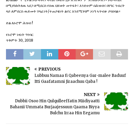
በሚያስከትለዉ ኣደጋ ለሚደርስ የሰዉ ህይወት መጥፋት፣ እንድሁም በሕዝብና በሃገር ንብረት
ላይ ለምደርስ ዉድመት ሃላፊነት/ተጠያቂነት ልኖር እንደሚገባም ኦነግ ኣጥብቆ ያሳስባል።
ድል ለኦሮሞ ሕዝብ !
የኦሮሞ ነጻነት ግንባር
ጥቅምት 30, 2018
PREVIOUS
Lubbuu Namaa fi Qabeenya Gar-malee Baduuf
Itti Gaafatamni Jiraachuu Qaba !
NEXT
Dubbii Osoo Hin Qulqulleeffatin Miidiyaatti
Bahanii Ummata Burjaajessuun Qaama Biyya
Bulchu Irraa Hin Eegamu