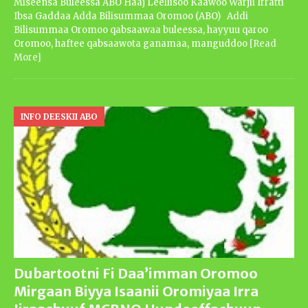
Miseensa Buleessa ABO Haaj Leellisoo Kaawoo Warjii Irratti
Ibsa Gaddaa Adda Bilisummaa Oromoo (ABO) Addi
Bilisummaa Oromoo qabsaawaa buleessa, hayyuu qaroo
Oromoo, haftee qabsaawota ganamaa, manguddoo
[Read
More]
INFO DEESKII ABO
Dubartootni Fi Daa’imman Oromoo
Mirgaan Biyya Isaanii Oromiyaa Irra