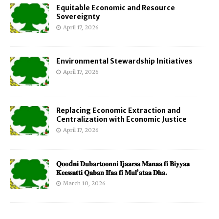
Equitable Economic and Resource
Sovereignty
April 17, 2026
Environmental Stewardship Initiatives
April 17, 2026
Replacing Economic Extraction and
Centralization with Economic Justice
April 17, 2026
𝐐𝐨𝐨d𝐧𝐢 𝐃𝐮𝐛𝐚𝐫𝐭𝐨𝐨𝐧𝐧𝐢 𝐈𝐣𝐚𝐚𝐫𝐬𝐚 𝐌𝐚𝐧𝐚𝐚 𝐟𝐢 𝐁𝐢𝐲𝐲𝐚𝐚
𝐊𝐞𝐞𝐬𝐬𝐚𝐭𝐭𝐢 𝐐𝐚𝐛𝐚𝐧 𝐈𝐟𝐚𝐚 𝐟𝐢 𝐌𝐮𝐥’𝐚𝐭𝐚𝐚 𝐃𝐡𝐚.
March 10, 2026