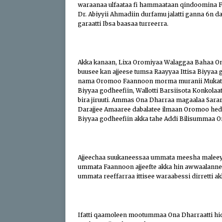
waraanaa ulfaataa fi hammaataan qindoomina Fa
Dr. Abiyyii Ahmadiin durfamu jalatti ganna 6n 
garaatti Ibsa baasaa turreerra.
Akka kanaan, Lixa Oromiyaa Walaggaa Bahaa On
buusee kan ajjeese tumsa Raayyaa Ittisa Biyyaa
nama Oromoo Faannoon morma muranii Mukatti F
Biyyaa godheefiin, Wallotti Barsiisota Konkolaa
bira jiruuti. Ammas Ona Dharraa magaalaa Sara
Darajjee Amaaree dabalatee ilmaan Oromoo hed
Biyyaa godheefiin akka tahe Addi Bilisummaa O
Ajjeechaa suukaneessaa ummata meesha maleeyyii 
ummata Faannoon ajjeefte akka hin awwaalanneef
ummata reeffarraa ittisee waraabessi dirretti a
Ifatti qaamoleen mootummaa Ona Dharraatti hid