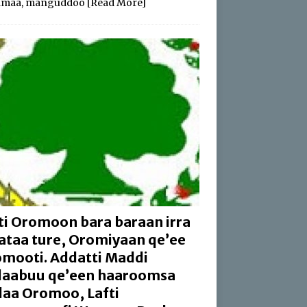
amaa, manguddoo
[Read More]
ti Oromoon bara baraan irra
aataa ture, Oromiyaan qe’ee
mooti. Addatti Maddi
aabuu qe’een haaroomsa
aa Oromoo, Lafti