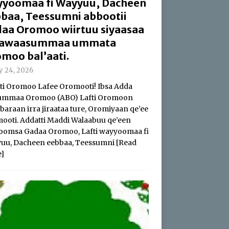
yoomaa fi Wayyuu, Dacheen
baa, Teessumni abbootii
aa Oromoo wiirtuu siyaasaa
 hawaasummaa ummata
moo bal’aati.
ly 24, 2026
i Oromoo Lafee Oromooti! Ibsa Adda
summaa Oromoo (ABO) Lafti Oromoon
baraan irra jiraataa ture, Oromiyaan qe’ee
ooti. Addatti Maddi Walaabuu qe’een
oomsa Gadaa Oromoo, Lafti wayyoomaa fi
uu, Dacheen eebbaa, Teessumni
[Read
]