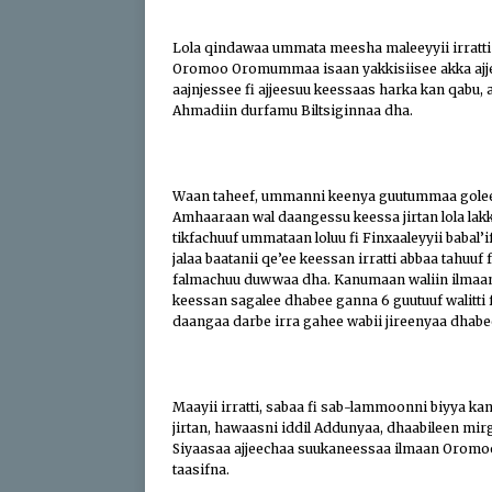
Lola qindawaa ummata meesha maleeyyii irratti
Oromoo Oromummaa isaan yakkisiisee akka ajje
aajnjessee fi ajjeesuu keessaas harka kan qabu
Ahmadiin durfamu Biltsiginnaa dha.
Waan taheef, ummanni keenya guutummaa goleel
Amhaaraan wal daangessu keessa jirtan lola l
tikfachuuf ummataan loluu fi Finxaaleyyii baba
jalaa baatanii qe’ee keessan irratti abbaa tahuuf 
falmachuu duwwaa dha. Kanumaan waliin ilmaan 
keessan sagalee dhabee ganna 6 guutuuf walitti f
daangaa darbe irra gahee wabii jireenyaa dhab
Maayii irratti, sabaa fi sab-lammoonni biyya k
jirtan, hawaasni iddil Addunyaa, dhaabileen mir
Siyaasaa ajjeechaa suukaneessaa ilmaan Oromoo 
taasifna.