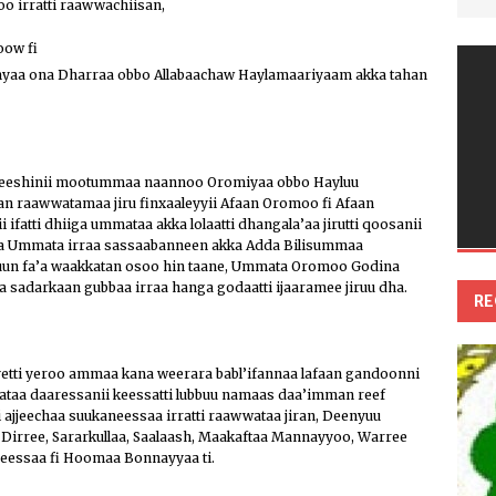
 irratti raawwachiisan,
oow fi
enyaa ona Dharraa obbo Allabaachaw Haylamaariyaam akka tahan
eeshinii mootummaa naannoo Oromiyaa obbo Hayluu
an raawwatamaa jiru finxaaleyyii Afaan Oromoo fi Afaan
fatti dhiiga ummataa akka lolaatti dhangala’aa jirutti qoosanii
a Ummata irraa sassaabanneen akka Adda Bilisummaa
uun fa’a waakkatan osoo hin taane, Ummata Oromoo Godina
a sadarkaan gubbaa irraa hanga godaatti ijaaramee jiruu dha.
RE
etti yeroo ammaa kana weerara babl’ifannaa lafaan gandoonni
taa daaressanii keessatti lubbuu namaas daa’imman reef
ti ajjeechaa suukaneessaa irratti raawwataa jiran, Deenyuu
 Dirree, Sararkullaa, Saalaash, Maakaftaa Mannayyoo, Warree
eessaa fi Hoomaa Bonnayyaa ti.