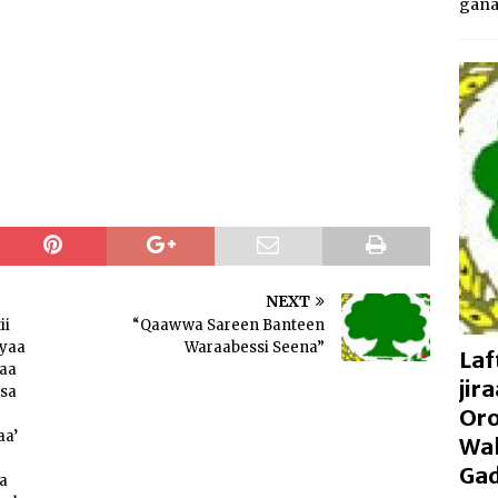
gan
NEXT
ii
“Qaawwa Sareen Banteen
yaa
Waraabessi Seena”
Laf
aa
jir
bsa
Oro
aa’
Wal
Gad
a