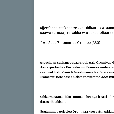
[ April 17, 2026 ]
Sweepi
[ April 17, 2026 ]
Protect
ABO
Ajjeechaan Suukaneessaan Hidhattoota Faann
[ July 24, 2026 ]
Du’aan 
Raawwatamaa Jiru Yakka Waraanaa Ulfaataa
Buleessa ABO Haaj Leell
Ibsa Adda Bilisummaa Oromoo (ABO)
Oromoo (ABO)
IBSA 
Ajjeechaan suukaneessaa giddu gala Oromiyaa G
duula qindaahaa Finxaaleyiin Faannoo Amhaaraa 
saamuuf bobba’anii fi Mootummaa PP Waraana B
ummatatti bobbaaseen akka raawatame Addi Bi
Yakka waraanaa ifatti ummata keenya irratti ta
duras dhaabbata.
Guutummaa goleelee Oromiyaa keessatti, Addat