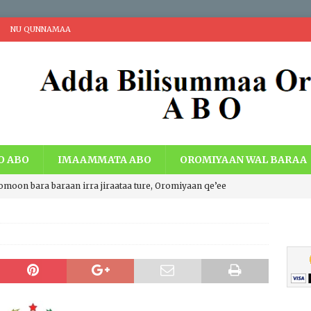
NU QUNNAMAA
O ABO
IMAAMMATA ABO
OROMIYAAN WAL BARAA
romoon bara baraan irra jiraataa ture, Oromiyaan qe’ee
i Walaabuu qe’een haaroomsa Gadaa Oromoo, Lafti
acheen eebbaa, Teessumni abbootii Gadaa Oromoo wiirtuu
a ummata Oromoo bal’aati.
IBSA ABO
ng Economic Extraction and Centralization with Economic Just