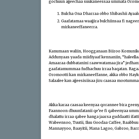
gochuun ajjeechaa suukaneessaa ummata Oromoo
Bulcha Ona Dharraa obbo Shibashii Ayaal
Gaafatamaa waajjira bulchiinsaa fi nage
mirkaneeffaneerra.
Kanumaan waliin, Hoogganaan Biiroo Komunik
Addunyaas yaada miidiyaaf kennaniin, “haleella
Amaaraa dubbatanini raawwatamaa jira” jedhanii i
gaafatamummaa fudhachuu irraa baqatan. Raga
Oromootti kan mirkaneeffanne, akka obbo Hayl
Salaalee kan ajjeesisiisaa jiru caasaa mootumma
Akka karaa caasaa keenyaa qorannee bira geeny
Faannoon dhuunfatanii qe’ee fi qabeenyaa umma
dhalattu irraa qabee hanga jaarsa guddaatti ifat
Wabeensoo, Tuutii, Iluu Goodaa Caffee, Baabbuu
Mannayyoo, Baayitii, Mana Lagoo, Gabroo, Barr