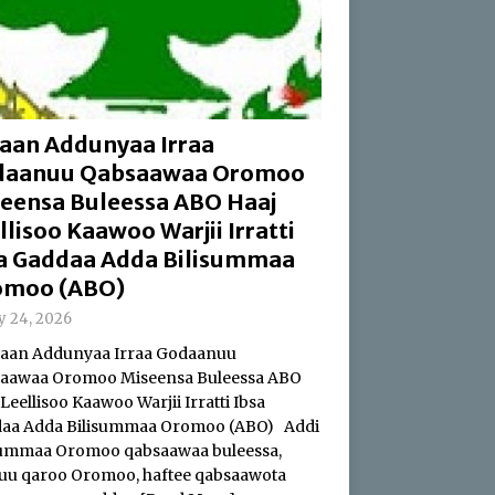
aan Addunyaa Irraa
daanuu Qabsaawaa Oromoo
eensa Buleessa ABO Haaj
llisoo Kaawoo Warjii Irratti
a Gaddaa Adda Bilisummaa
omoo (ABO)
ly 24, 2026
an Addunyaa Irraa Godaanuu
aawaa Oromoo Miseensa Buleessa ABO
Leellisoo Kaawoo Warjii Irratti Ibsa
aa Adda Bilisummaa Oromoo (ABO) Addi
summaa Oromoo qabsaawaa buleessa,
uu qaroo Oromoo, haftee qabsaawota