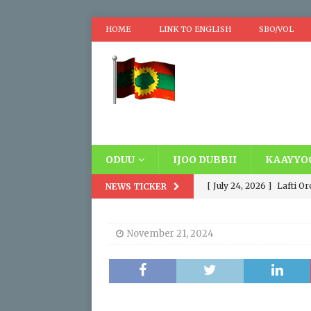
HOME
LINK TO ENGLISH
SBO/VOL
ODUU
IJOO DUBBII
KAAYYO
[ July 24, 2026 ]
Lafti O
NEWS TICKER
Oromooti. Addatti Madd
November 21, 2024
wayyoomaa fi Wayyuu, D
siyaasaa fi hawaasumma
[ April 17, 2026 ]
Replaci
IBSA ABO