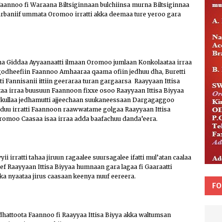
annoo fi Waraana Biltsiginnaan bulchiinsa murna Biltsiginnaa
darbaniif ummata Oromoo irratti akka deemaa ture yeroo gara
a Giddaa Ayyaanaatti ilmaan Oromoo jumlaan Konkolaataa irraa
 godheefiin Faannoo Amhaaraa qaama ofiin jedhuu dha, Buretti
annisanii ittiin geeraraa turan gargaarsa Raayyaan Ittisa
taa irraa buusuun Faannoon fixxe osoo Raayyaan Ittisa Biyyaa
rkullaa jedhamutti ajjeechaan suukaneessaan Dargagaggoo
duu irratti Faannoon raawwatame golgaa Raayyaan Ittisa
romoo Caasaa isaa irraa adda baafachuu danda’eera.
irratti tahaa jiruun ragaalee suursagalee ifatti mul’atan caalaa
 Raayyaan Ittisa Biyyaa humnaan gara lagaa fi Gaaraatti
kka nyaataa jirus caasaan keenya nuuf eereera.
FO
hattoota Faannoo fi Raayyaa Ittisa Biyya akka waltumsan