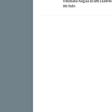
Ummata Nagaa irratti raaww
itti fufe.