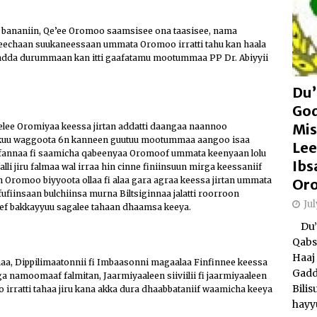
 bananiin, Qe’ee Oromoo saamsisee ona taasisee, nama
echaan suukaneessaan ummata Oromoo irratti tahu kan haala
, adda durummaan kan itti gaafatamu mootummaa PP Dr. Abiyyii
Du’
Go
Mis
ee Oromiyaa keessa jirtan addatti daangaa naannoo
akkuu waggoota 6n kanneen guutuu mootummaa aangoo isaa
Lee
l’ifannaa fi saamicha qabeenyaa Oromoof ummata keenyaan lolu
Ibs
falli jiru falmaa wal irraa hin cinne finiinsuun mirga keessaniif
Oromoo biyyoota ollaa fi alaa gara agraa keessa jirtan ummata
Or
ufiinsaan bulchiinsa murna Biltsiginnaa jalatti roorroon
Ju
eef bakkayyuu sagalee tahaan dhaamsa keeya.
Du’a
Qabs
Haaj 
anaa, Dippilimaatonnii fi Imbaasonni magaalaa Finfinnee keessa
Gadd
ga namoomaaf falmitan, Jaarmiyaaleen siiviilii fi jaarmiyaaleen
Bili
irratti tahaa jiru kana akka dura dhaabbataniif waamicha keeya
hayy