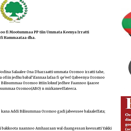
ng Justice and Law Enforcement Reforms
IBSA ABO
ion of Media Freedom and Investigative Journalism
IBSA
oo fi Mootummaa PP tiin Ummata Keenya Irratti
Addunyaa Irraa Godaanuu Qabsaawaa Oromoo Miseensa
 fi Hammaataa dha.
isoo Kaawoo Warjii Irratti Ibsa Gaddaa Adda Bilisummaa
ABO
odina Salaalee Ona Dharraatti ummata Oromoo irratti tahe,
ofiin jedhu babal’ifannaa lafaa fi qe’eef Qabeenya Oromoo
ilisummaa Oromoo ittiin loluuf jedhee Faannoo ijaaree
lisummaa Oromoo(ABO) n mirkaneeffateera.
he kana Addi Bilisummaa Oromoo gadi jabeessee balaaleffata;
ti bakkoota naannoo Amhaaraan wal daangessan keessatti Yakki