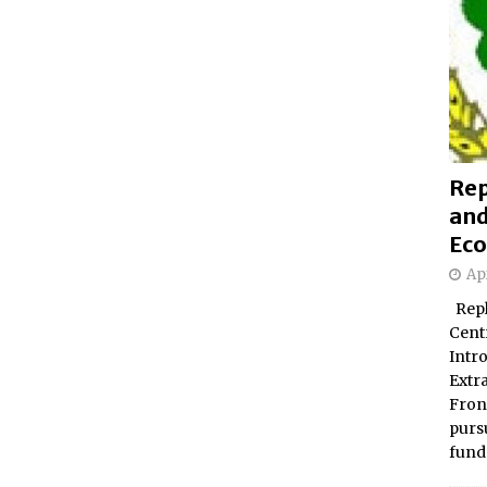
Rep
and
Eco
Apr
Repl
Centr
Intr
Extr
Fron
pursu
fund