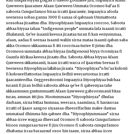
Kan maqaa biyyaa golgaa fi dawoo godhatee jiru, Impaayira Afaan
Qawween ijaaramee Afaan Qawween Ummata Oromoo bal’aa fi
saboota Cunqurfamoo biraa irratti ijaaramte, impaayira afoola
seenessa sobaa ganna 3000 fi sanaa ol qabnaan Ummattoota
sossobaa jiraattuu dha. Itiyoophiyaan Impaayira roorroo, Saboota
abbaa biyyaa tahan “Indigenous people” ummata lafa isaanii irratti
dhalatanii, Qe’ee isaanii keessa jiraataa turan fi kan eenyummaa,
afaan, aadaa fi seenaa isaanii waliin sirna mataa isaanii qaban saba
akka Oromoo ukkaamsaa fi itti roorrisaa turtee fi jirtuu dha.
Oromoon uummata abbaa biyyaa (indigenous) biyya Oromiyaa fi
Gaanfa Afrikaa keessa jiraatu dha. Saboota Abbaa biyyaa Afaan
Qawween ukkamsanii, isaan irratti warra of ijaaretuu Seenaa fi
Seenessa Itiyoophiyaa lallabaa jiraata. “Itiyoophiyaa”n bu’aa kolonii
fi koloneeffattootaa Impaayira fedhii weerartootaa irratti
ijaaramteedha. Geggeesitoonni Impaayira Itiyoophiyaa bulchaa
turanii fi jiran fedhii saboota abbaa qe’ee fi qabeenyaa tahe
ukkaamsuun guutummaatti Afaan Qawween gabroomsanii bitaa
turan, ammas itti jiru. Mootummaan “Itiyoophioyaa” dhufaa
darbaan, sirna bittaa humnaa, weerara, saaminsa, fi hacuuccaa
irratti of ijaare aangoo siyaasaa dheereffachuu malee dantaa
ummataaf dhimma hin qabnee dha. “Itiyoophiyummaan” sirna
abbaa-irree waggaa dheeraaf Oromoo fi saboota Cunqurfamoo
biroos cunqursaa turee fi jiru Oromoo fi saboota cunqurfamoo
dhabama irraa baraaruuf osoo hin taane, sirna abbaa-irree