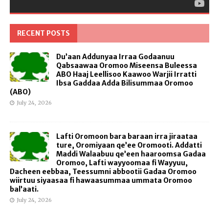
RECENT POSTS
Du’aan Addunyaa Irraa Godaanuu
Qabsaawaa Oromoo Miseensa Buleessa
ABO Haaj Leellisoo Kaawoo Warjii Irratti
Ibsa Gaddaa Adda Bilisummaa Oromoo
(ABO)
July 24, 2026
Lafti Oromoon bara baraan irra jiraataa
ture, Oromiyaan qe’ee Oromooti. Addatti
Maddi Walaabuu qe’een haaroomsa Gadaa
Oromoo, Lafti wayyoomaa fi Wayyuu,
Dacheen eebbaa, Teessumni abbootii Gadaa Oromoo
wiirtuu siyaasaa fi hawaasummaa ummata Oromoo
bal’aati.
July 24, 2026