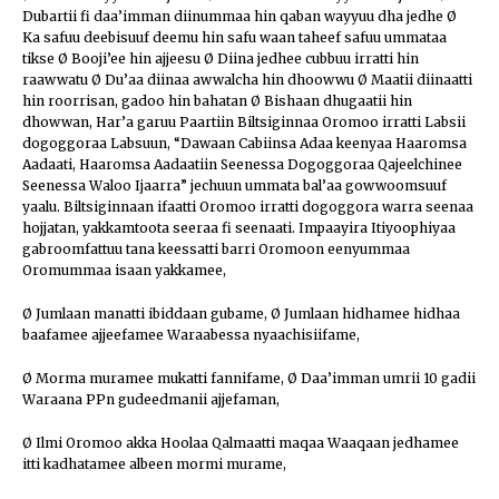
Dubartii fi daa’imman diinummaa hin qaban wayyuu dha jedhe Ø
Ka safuu deebisuuf deemu hin safu waan taheef safuu ummataa
tikse Ø Booji’ee hin ajjeesu Ø Diina jedhee cubbuu irratti hin
raawwatu Ø Du’aa diinaa awwalcha hin dhoowwu Ø Maatii diinaatti
hin roorrisan, gadoo hin bahatan Ø Bishaan dhugaatii hin
dhowwan, Har’a garuu Paartiin Biltsiginnaa Oromoo irratti Labsii
dogoggoraa Labsuun, “Dawaan Cabiinsa Adaa keenyaa Haaromsa
Aadaati, Haaromsa Aadaatiin Seenessa Dogoggoraa Qajeelchinee
Seenessa Waloo Ijaarra” jechuun ummata bal’aa gowwoomsuuf
yaalu. Biltsiginnaan ifaatti Oromoo irratti dogoggora warra seenaa
hojjatan, yakkamtoota seeraa fi seenaati. Impaayira Itiyoophiyaa
gabroomfattuu tana keessatti barri Oromoon eenyummaa
Oromummaa isaan yakkamee,
Ø Jumlaan manatti ibiddaan gubame, Ø Jumlaan hidhamee hidhaa
baafamee ajjeefamee Waraabessa nyaachisiifame,
Ø Morma muramee mukatti fannifame, Ø Daa’imman umrii 10 gadii
Waraana PPn gudeedmanii ajjefaman,
Ø Ilmi Oromoo akka Hoolaa Qalmaatti maqaa Waaqaan jedhamee
itti kadhatamee albeen mormi murame,