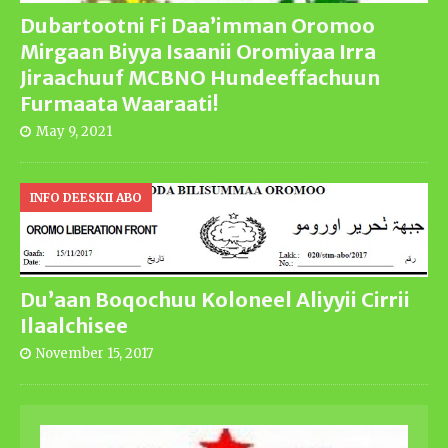
Dubartootni Fi Daa’imman Oromoo
Mirgaan Biyya Isaanii Oromiyaa Irra
Jiraachuuf MCBNO Hundeeffachuun
Furmaata Waaraati!
May 9, 2021
INFO DEESKII ABO
Du’aan Boqochuu Koloneel Aliyyii Cirrii
Ilaalchisee
November 15, 2017