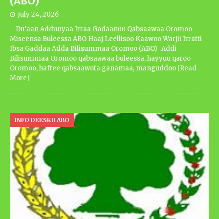
(ABO)
July 24, 2026
Du’aan Addunyaa Irraa Godaanuu Qabsaawaa Oromoo
Miseensa Buleessa ABO Haaj Leellisoo Kaawoo Warjii Irratti
Ibsa Gaddaa Adda Bilisummaa Oromoo (ABO) Addi
Bilisummaa Oromoo qabsaawaa buleessa, hayyuu qaroo
Oromoo, haftee qabsaawota ganamaa, manguddoo
[Read
More]
INFO DEESKII ABO