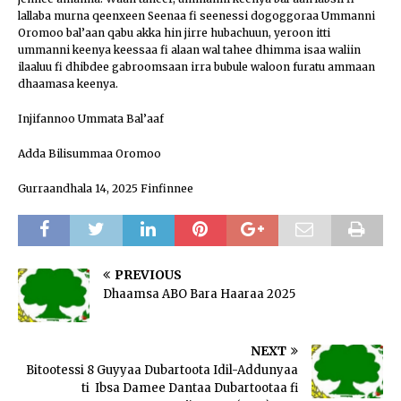
lallaba murna qeenxeen Seenaa fi seenessi dogoggoraa Ummanni
Oromoo bal’aan qabu akka hin jirre hubachuun, yeroon itti
ummanni keenya keessaa fi alaan wal tahee dhimma isaa waliin
ilaaluu fi dhibdee gabroomsaan irra bubule waloon furatu ammaan
dhaamasa keenya.
Injifannoo Ummata Bal’aaf
Adda Bilisummaa Oromoo
Gurraandhala 14, 2025 Finfinnee
PREVIOUS
Dhaamsa ABO Bara Haaraa 2025
NEXT
Bitootessi 8 Guyyaa Dubartoota Idil-Addunyaa
ti Ibsa Damee Dantaa Dubartootaa fi