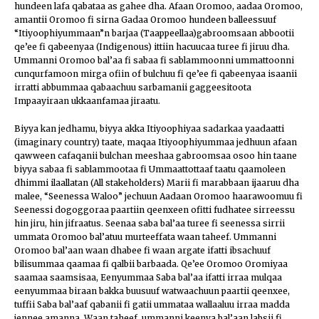
hundeen lafa qabataa as gahee dha. Afaan Oromoo, aadaa Oromoo,
amantii Oromoo fi sirna Gadaa Oromoo hundeen balleessuuf
“Itiyoophiyummaan”n barjaa (Taappeellaa)gabroomsaan abbootii
qe’ee fi qabeenyaa (Indigenous) ittiin hacuucaa turee fi jiruu dha.
Ummanni Oromoo bal’aa fi sabaa fi sablammoonni ummattoonni
cunqurfamoon mirga ofiin of bulchuu fi qe’ee fi qabeenyaa isaanii
irratti abbummaa qabaachuu sarbamanii gaggeesitoota
Impaayiraan ukkaanfamaa jiraatu.
Biyya kan jedhamu, biyya akka Itiyoophiyaa sadarkaa yaadaatti
(imaginary country) taate, maqaa Itiyoophiyummaa jedhuun afaan
qawween cafaqanii bulchan meeshaa gabroomsaa osoo hin taane
biyya sabaa fi sablammootaa fi Ummaattottaaf taatu qaamoleen
dhimmi ilaallatan (All stakeholders) Marii fi marabbaan ijaaruu dha
malee, “Seenessa Waloo” jechuun Aadaan Oromoo haarawoomuu fi
Seenessi dogoggoraa paartiin qeenxeen ofitti fudhatee sirreessu
hin jiru, hin jifraatus. Seenaa saba bal’aa turee fi seenessa sirrii
ummata Oromoo bal’atuu murteeffata waan taheef. Ummanni
Oromoo bal’aan waan dhabee fi waan argate ifatti ibsachuuf
bilisummaa qaamaa fi qalbii barbaada. Qe’ee Oromoo Oromiyaa
saamaa saamsisaa, Eenyummaa Saba bal’aa ifatti irraa mulqaa
eenyummaa biraan bakka buusuuf watwaachuun paartii qeenxee,
tuffii Saba bal’aaf qabanii fi gatii ummataa wallaaluu irraa madda
jennee amanna. Waan taheef, ummanni keenya bal’aan labsii fi