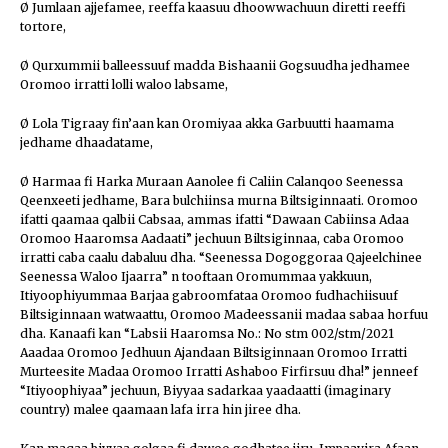
Ø Jumlaan ajjefamee, reeffa kaasuu dhoowwachuun diretti reeffi
tortore,
Ø Qurxummii balleessuuf madda Bishaanii Gogsuudha jedhamee
Oromoo irratti lolli waloo labsame,
Ø Lola Tigraay fin’aan kan Oromiyaa akka Garbuutti haamama
jedhame dhaadatame,
Ø Harmaa fi Harka Muraan Aanolee fi Caliin Calanqoo Seenessa
Qeenxeeti jedhame, Bara bulchiinsa murna Biltsiginnaati. Oromoo
ifatti qaamaa qalbii Cabsaa, ammas ifatti “Dawaan Cabiinsa Adaa
Oromoo Haaromsa Aadaati” jechuun Biltsiginnaa, caba Oromoo
irratti caba caalu dabaluu dha. “Seenessa Dogoggoraa Qajeelchinee
Seenessa Waloo Ijaarra” n tooftaan Oromummaa yakkuun,
Itiyoophiyummaa Barjaa gabroomfataa Oromoo fudhachiisuuf
Biltsiginnaan watwaattu, Oromoo Madeessanii madaa sabaa horfuu
dha. Kanaafi kan “Labsii Haaromsa No.: No stm 002/stm/2021
Aaadaa Oromoo Jedhuun Ajandaan Biltsiginnaan Oromoo Irratti
Murteesite Madaa Oromoo Irratti Ashaboo Firfirsuu dha!” jenneef
“Itiyoophiyaa” jechuun, Biyyaa sadarkaa yaadaatti (imaginary
country) malee qaamaan lafa irra hin jiree dha.