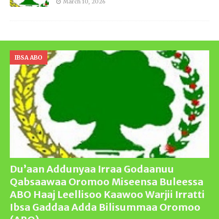
March 10, 2026
IBSA ABO
Du’aan Addunyaa Irraa Godaanuu
Qabsaawaa Oromoo Miseensa Buleessa
ABO Haaj Leellisoo Kaawoo Warjii Irratti
Ibsa Gaddaa Adda Bilisummaa Oromoo