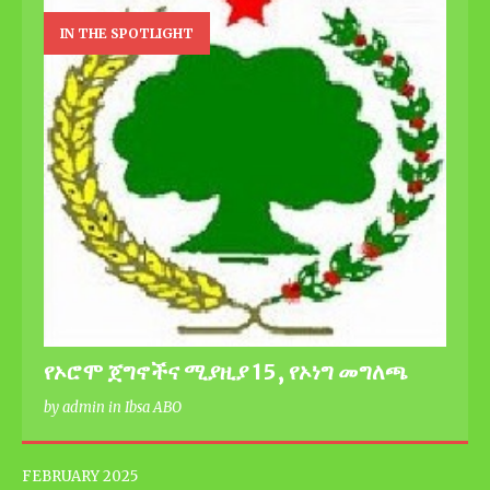
IN THE SPOTLIGHT
የኦሮሞ ጀግኖችና ሚያዚያ 15, የኦነግ መግለጫ
by admin in Ibsa ABO
FEBRUARY 2025