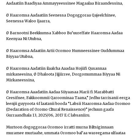
Aadaatiin Baadiyaa Ammayyeessinee Magaalaa Biraandessina,
Ø Haaromsa Aadaatiin Seenessa Dogoggoraa Qajeelchinee,
Seenessa Waloo Ijaarra,
Ø Barnootni Beekkumsa Xabboo Bu’uureffate Haaromsa Aadaa
Keenyaa Ni Utubna,
Ø Haaromsa Adaatiin Artii Oromoo Humneessinee Guddummaa
Biyyaa Utubna,
Ø Haaromsa Aadatiin ilaalcha Aaadaa Hojiifi Qusannaa
mirkaneesina, Ø Dhaloota Jijjiirree, Dorgomummaa Biyyaa Ni
Mirkaneessina,
Ø Haaromsa Aaadatiin Aadaa Siiyaasaa Marii fi Marabbatti
Ceesifnee, Fakkoommii Qaroominaa Taana,” Jedhu tarrisanii eerga
leenjii guyyoota 4f laatanii booda “Labsii Haaromsa Aadaa Oromoo
(Declaration of Oromo Cltural Renaissence)” jechuun gaafa
Gurraandhala 13, 2025/06, 2017 E.C labsaniiru.
Murtoon dogoggoraa Oromoo irratti murna Biltsiginnaan
muramee murtaahe, ummata Oromoo bal’aa wareegama ulfaataa