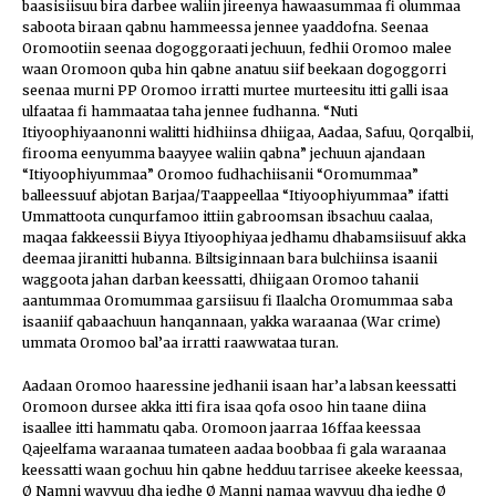
baasisiisuu bira darbee waliin jireenya hawaasummaa fi olummaa
saboota biraan qabnu hammeessa jennee yaaddofna. Seenaa
Oromootiin seenaa dogoggoraati jechuun, fedhii Oromoo malee
waan Oromoon quba hin qabne anatuu siif beekaan dogoggorri
seenaa murni PP Oromoo irratti murtee murteesitu itti galli isaa
ulfaataa fi hammaataa taha jennee fudhanna. “Nuti
Itiyoophiyaanonni walitti hidhiinsa dhiigaa, Aadaa, Safuu, Qorqalbii,
firooma eenyumma baayyee waliin qabna” jechuun ajandaan
“Itiyoophiyummaa” Oromoo fudhachiisanii “Oromummaa”
balleessuuf abjotan Barjaa/Taappeellaa “Itiyoophiyummaa” ifatti
Ummattoota cunqurfamoo ittiin gabroomsan ibsachuu caalaa,
maqaa fakkeessii Biyya Itiyoophiyaa jedhamu dhabamsiisuuf akka
deemaa jiranitti hubanna. Biltsiginnaan bara bulchiinsa isaanii
waggoota jahan darban keessatti, dhiigaan Oromoo tahanii
aantummaa Oromummaa garsiisuu fi Ilaalcha Oromummaa saba
isaaniif qabaachuun hanqannaan, yakka waraanaa (War crime)
ummata Oromoo bal’aa irratti raawwataa turan.
Aadaan Oromoo haaressine jedhanii isaan har’a labsan keessatti
Oromoon dursee akka itti fira isaa qofa osoo hin taane diina
isaallee itti hammatu qaba. Oromoon jaarraa 16ffaa keessaa
Qajeelfama waraanaa tumateen aadaa boobbaa fi gala waraanaa
keessatti waan gochuu hin qabne hedduu tarrisee akeeke keessaa,
Ø Namni wayyuu dha jedhe Ø Manni namaa wayyuu dha jedhe Ø