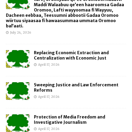
Maddi Walaabuu qe’een haaroomsa Gadaa
Oromoo, Lafti wayyoomaa fi Wayyuu,
Dacheen eebbaa, Teessumni abbootii Gadaa Oromoo
wiirtuu siyaasaa fi hawaasummaa ummata Oromoo
bal’aati.
July 24, 2026
Replacing Economic Extraction and
Centralization with Economic Just
April 17, 2026
Sweeping Justice and Law Enforcement
Reforms
April 17, 2026
Protection of Media Freedom and
Investigative Journalism
April 17, 2026