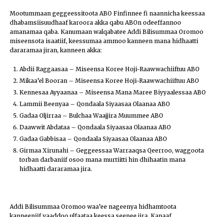
Mootummaan geggeessitoota ABO Finfinnee fi naannicha keessaa
dhabamsiisuudhaaf karoora akka qabu ABOn odeeffannoo
amanamaa qaba. Kanumaan walqabatee Addi Bilisummaa Oromoo
miseensota isaatiif, keessumaa ammoo kanneen mana hidhaatti
dararamaa jiran, kanneen akka:
Abdii Raggaasaa – Miseensa Koree Hoji-Raawwachiiftuu ABO
Mikaa’el Booran – Miseensa Koree Hoji-Raawwachiiftuu ABO
Kennesaa Ayyaanaa – Miseensa Mana Maree Biyyaalessaa ABO
Lammii Beenyaa – Qondaala Siyaasaa Olaanaa ABO
Gadaa Oljirraa – Bulchaa Waajjira Muummee ABO
Daawwit Abdataa – Qondaala Siyaasaa Olaanaa ABO
Gadaa Gabbisaa – Qondaala Siyaasaa Olaanaa ABO
Girmaa Xirunahi – Geggeessaa Warraaqsa Qeerroo, waggoota
torban darbaniif osoo mana murtiitti hin dhihaatin mana
hidhaatti dararamaa jira.
Addi Bilisummaa Oromoo waa’ee nageenya hidhamtoota
kanneeniif yaaddoo ulfaataa keessa seenee jira. Kanaaf,