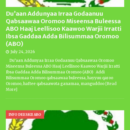
Du’aan Addunyaa Irraa Godaanuu
Qabsaawaa Oromoo Miseensa Buleessa
ABO Haaj Leellisoo Kaawoo Warjii Irratti
Ibsa Gaddaa Adda Bilisummaa Oromoo
(ABO)
July 24, 2026
Du’aan Addunyaa Irraa Godaanuu Qabsaawaa Oromoo
Miseensa Buleessa ABO Haaj Leellisoo Kaawoo Warjii Irratti
Ibsa Gaddaa Adda Bilisummaa Oromoo (ABO) Addi
Bilisummaa Oromoo qabsaawaa buleessa, hayyuu qaroo
Oromoo, haftee qabsaawota ganamaa, manguddoo
[Read
More]
INFO DEESKII ABO