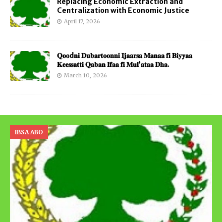
Replacing Economic Extraction and
Centralization with Economic Justice
April 17, 2026
𝐐𝐨𝐨d𝐧𝐢 𝐃𝐮𝐛𝐚𝐫𝐭𝐨𝐨𝐧𝐧𝐢 𝐈𝐣𝐚𝐚𝐫𝐬𝐚 𝐌𝐚𝐧𝐚𝐚 𝐟𝐢 𝐁𝐢𝐲𝐲𝐚𝐚
𝐊𝐞𝐞𝐬𝐬𝐚𝐭𝐭𝐢 𝐐𝐚𝐛𝐚𝐧 𝐈𝐟𝐚𝐚 𝐟𝐢 𝐌𝐮𝐥’𝐚𝐭𝐚𝐚 𝐃𝐡𝐚.
March 10, 2026
IBSA ABO