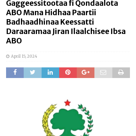
Gaggeessitootaa fi Qondaalota
ABO Mana Hidhaa Paartii
Badhaadhinaa Keessatti
Daraaramaa Jiran Ilaalchisee Ibsa
ABO
April 15, 2024