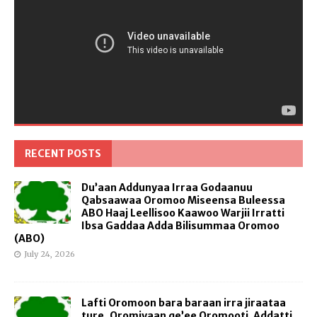
RECENT POSTS
Du’aan Addunyaa Irraa Godaanuu
Qabsaawaa Oromoo Miseensa Buleessa
ABO Haaj Leellisoo Kaawoo Warjii Irratti
Ibsa Gaddaa Adda Bilisummaa Oromoo
(ABO)
July 24, 2026
Lafti Oromoon bara baraan irra jiraataa
ture, Oromiyaan qe’ee Oromooti. Addatti