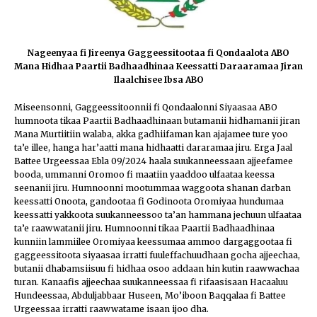
Nageenyaa fi Jireenya Gaggeessitootaa fi Qondaalota ABO
Mana Hidhaa Paartii Badhaadhinaa Keessatti Daraaramaa Jiran
Ilaalchisee Ibsa ABO
Miseensonni, Gaggeessitoonnii fi Qondaalonni Siyaasaa ABO
humnoota tikaa Paartii Badhaadhinaan butamanii hidhamanii jiran
Mana Murtiitiin walaba, akka gadhiifaman kan ajajamee ture yoo
ta’e illee, hanga har’aatti mana hidhaatti dararamaa jiru. Erga Jaal
Battee Urgeessaa Ebla 09/2024 haala suukanneessaan ajjeefamee
booda, ummanni Oromoo fi maatiin yaaddoo ulfaataa keessa
seenanii jiru. Humnoonni mootummaa waggoota shanan darban
keessatti Onoota, gandootaa fi Godinoota Oromiyaa hundumaa
keessatti yakkoota suukanneessoo ta’an hammana jechuun ulfaataa
ta’e raawwatanii jiru. Humnoonni tikaa Paartii Badhaadhinaa
kunniin lammiilee Oromiyaa keessumaa ammoo dargaggootaa fi
gaggeessitoota siyaasaa irratti fuuleffachuudhaan gocha ajjeechaa,
butanii dhabamsiisuu fi hidhaa osoo addaan hin kutin raawwachaa
turan. Kanaafis ajjeechaa suukanneessaa fi rifaasisaan Hacaaluu
Hundeessaa, Abduljabbaar Huseen, Mo’iboon Baqqalaa fi Battee
Urgeessaa irratti raawwatame isaan ijoo dha.