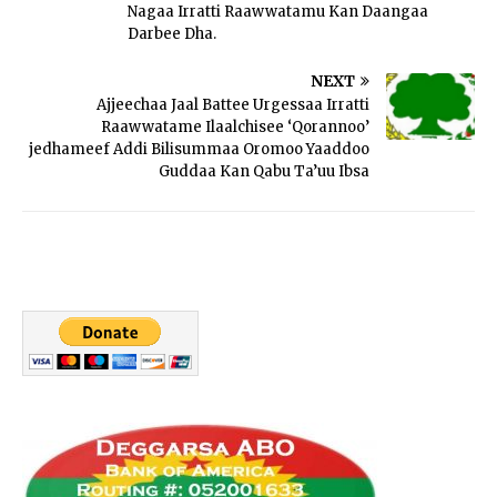
Nagaa Irratti Raawwatamu Kan Daangaa
Darbee Dha.
NEXT
Ajjeechaa Jaal Battee Urgessaa Irratti
Raawwatame Ilaalchisee ‘Qorannoo’
jedhameef Addi Bilisummaa Oromoo Yaaddoo
Guddaa Kan Qabu Ta’uu Ibsa