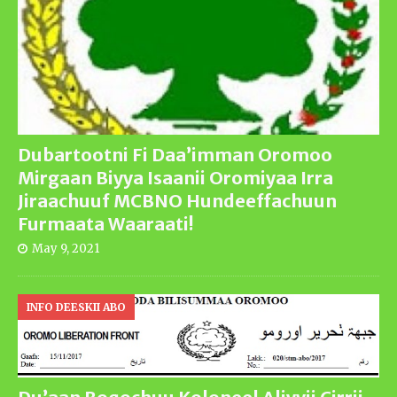
Dubartootni Fi Daa’imman Oromoo
Mirgaan Biyya Isaanii Oromiyaa Irra
Jiraachuuf MCBNO Hundeeffachuun
Furmaata Waaraati!
May 9, 2021
INFO DEESKII ABO