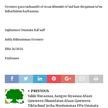
Oromoo gara tarkaanfii of irraa ittisuutti ce’uuf kan dirqaman ta’uu
hubachiisuu barbaanna.
Injifannoo Ummata Bal’aaf!
Adda Bilisummaa Oromoo
Ebla 14/2024
Finfinnee
PREVIOUS
Yakki Waraanaa, Aangoo Siyaasaa Afaan
Qawween Dhuunfatan Afaan Qawween
Tikfachuuf Jecha Mootummaa PPn Ummata