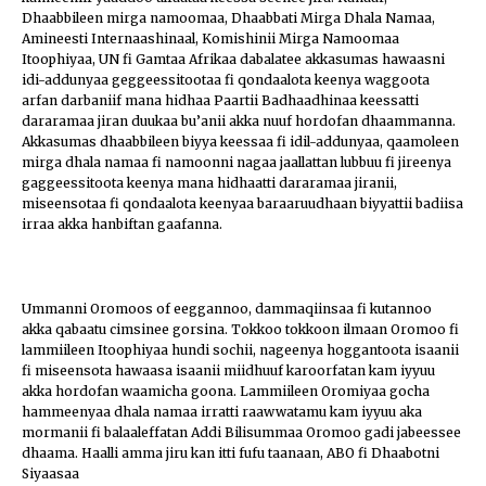
Dhaabbileen mirga namoomaa, Dhaabbati Mirga Dhala Namaa,
Amineesti Internaashinaal, Komishinii Mirga Namoomaa
Itoophiyaa, UN fi Gamtaa Afrikaa dabalatee akkasumas hawaasni
idi-addunyaa geggeessitootaa fi qondaalota keenya waggoota
arfan darbaniif mana hidhaa Paartii Badhaadhinaa keessatti
dararamaa jiran duukaa bu’anii akka nuuf hordofan dhaammanna.
Akkasumas dhaabbileen biyya keessaa fi idil-addunyaa, qaamoleen
mirga dhala namaa fi namoonni nagaa jaallattan lubbuu fi jireenya
gaggeessitoota keenya mana hidhaatti dararamaa jiranii,
miseensotaa fi qondaalota keenyaa baraaruudhaan biyyattii badiisa
irraa akka hanbiftan gaafanna.
Ummanni Oromoos of eeggannoo, dammaqiinsaa fi kutannoo
akka qabaatu cimsinee gorsina. Tokkoo tokkoon ilmaan Oromoo fi
lammiileen Itoophiyaa hundi sochii, nageenya hoggantoota isaanii
fi miseensota hawaasa isaanii miidhuuf karoorfatan kam iyyuu
akka hordofan waamicha goona. Lammiileen Oromiyaa gocha
hammeenyaa dhala namaa irratti raawwatamu kam iyyuu aka
mormanii fi balaaleffatan Addi Bilisummaa Oromoo gadi jabeessee
dhaama. Haalli amma jiru kan itti fufu taanaan, ABO fi Dhaabotni
Siyaasaa