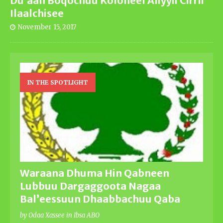
Du’aan Boqochuu Koloneel Aliyyii Cirrii
Ilaalchisee
November 15, 2017
IN THE SPOTLIGHT
Waraana Dhuma Hin Qabneen
Lubbuu Dargaggoota Nagaa
Bal’eessuun Dhaabbachuu Qaba
by Odaa Xassee in Ibsa ABO