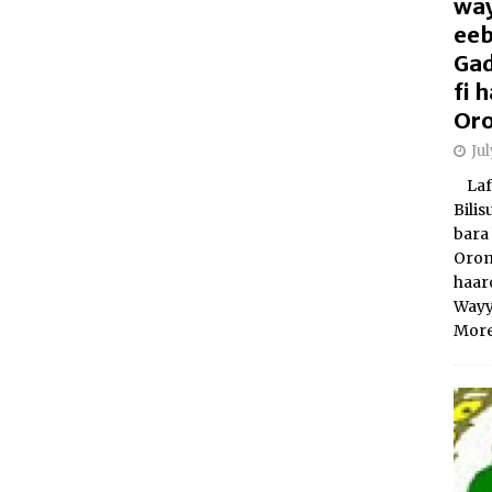
way
eeb
Gad
fi
Oro
Ju
Laft
Bili
bara 
Orom
haar
Wayy
More