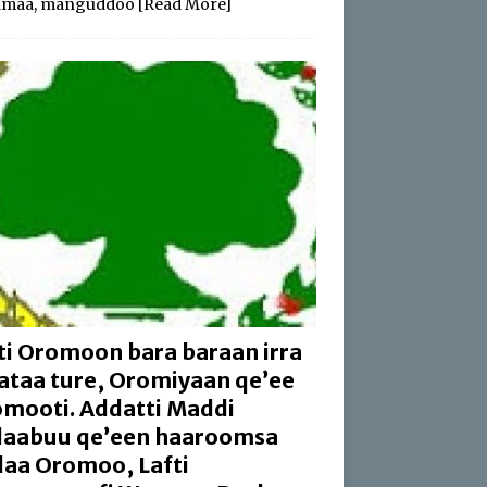
amaa, manguddoo
[Read More]
ti Oromoon bara baraan irra
aataa ture, Oromiyaan qe’ee
mooti. Addatti Maddi
aabuu qe’een haaroomsa
aa Oromoo, Lafti