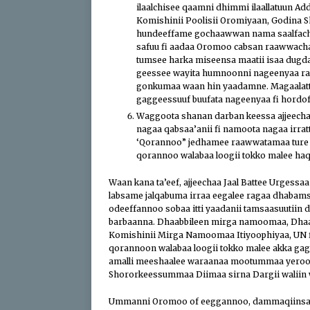
ilaalchisee qaamni dhimmi ilaallatuun A
Komishinii Poolisii Oromiyaan, Godina S
hundeeffame gochaawwan nama saalfachi
safuu fi aadaa Oromoo cabsan raawwachaa
tumsee harka miseensa maatii isaa dugdat
geessee wayita humnoonni nageenyaa rasaa
gonkumaa waan hin yaadamne. Magaalatti
gaggeessuuf buufata nageenyaa fi hordoff
Waggoota shanan darban keessa ajjeecha
nagaa qabsaa’anii fi namoota nagaa irrat
‘Qorannoo” jedhamee raawwatamaa ture 
qorannoo walabaa loogii tokko malee haqa
Waan kana ta’eef, ajjeechaa Jaal Battee Urgess
labsame jalqabuma irraa eegalee ragaa dhabam
odeeffannoo sobaa itti yaadanii tamsaasuutiin 
barbaanna. Dhaabbileen mirga namoomaa, Dhaab
Komishinii Mirga Namoomaa Itiyoophiyaa, UN f
qorannoon walabaa loogii tokko malee akka gag
amalli meeshaalee waraanaa mootummaa yeroo 
Shororkeessummaa Diimaa sirna Dargii waliin w
Ummanni Oromoo of eeggannoo, dammaqiinsaa f