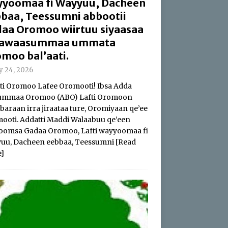
yoomaa fi Wayyuu, Dacheen
baa, Teessumni abbootii
aa Oromoo wiirtuu siyaasaa
 hawaasummaa ummata
moo bal’aati.
ly 24, 2026
i Oromoo Lafee Oromooti! Ibsa Adda
summaa Oromoo (ABO) Lafti Oromoon
baraan irra jiraataa ture, Oromiyaan qe’ee
ooti. Addatti Maddi Walaabuu qe’een
oomsa Gadaa Oromoo, Lafti wayyoomaa fi
uu, Dacheen eebbaa, Teessumni
[Read
]