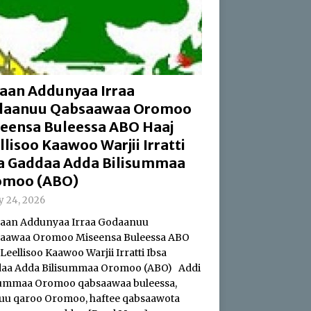
aan Addunyaa Irraa
daanuu Qabsaawaa Oromoo
eensa Buleessa ABO Haaj
llisoo Kaawoo Warjii Irratti
a Gaddaa Adda Bilisummaa
omoo (ABO)
ly 24, 2026
an Addunyaa Irraa Godaanuu
aawaa Oromoo Miseensa Buleessa ABO
Leellisoo Kaawoo Warjii Irratti Ibsa
aa Adda Bilisummaa Oromoo (ABO) Addi
summaa Oromoo qabsaawaa buleessa,
uu qaroo Oromoo, haftee qabsaawota