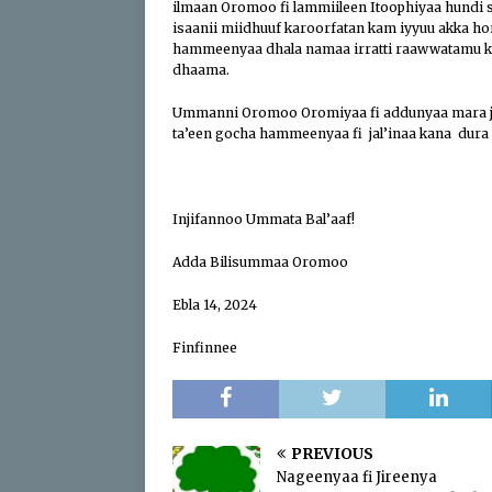
ilmaan Oromoo fi lammiileen Itoophiyaa hundi 
isaanii miidhuuf karoorfatan kam iyyuu akka 
hammeenyaa dhala namaa irratti raawwatamu ka
dhaama.
Ummanni Oromoo Oromiyaa fi addunyaa mara ji
ta’een gocha hammeenyaa fi jal’inaa kana dura 
Injifannoo Ummata Bal’aaf!
Adda Bilisummaa Oromoo
Ebla 14, 2024
Finfinnee
PREVIOUS
Nageenyaa fi Jireenya