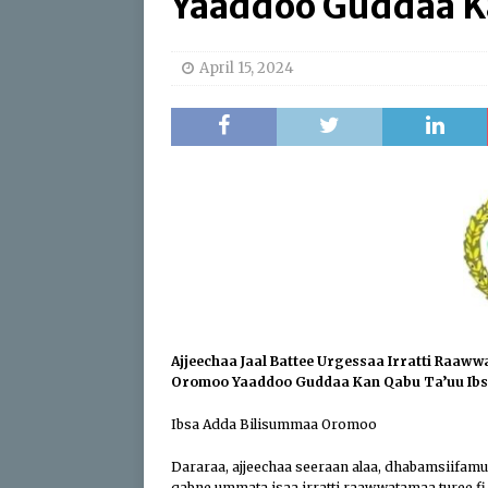
Yaaddoo Guddaa Ka
[ April 17, 2026 ]
Sweepi
[ April 17, 2026 ]
Protect
April 15, 2024
ABO
[ July 24, 2026 ]
Du’aan 
Buleessa ABO Haaj Leell
Oromoo (ABO)
IBSA 
Ajjeechaa Jaal Battee Urgessaa Irratti Raaw
Oromoo Yaaddoo Guddaa Kan Qabu Ta’uu Ib
Ibsa Adda Bilisummaa Oromoo
Dararaa, ajjeechaa seeraan alaa, dhabamsiifamu
qabne ummata isaa irratti raawwatamaa turee fi j