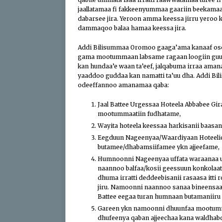
jaallatamaa fi fakkeenyummaa gaariin beekamaa
dabarsee jira. Yeroon amma keessa jirru yeroo 
dammaqoo balaa hamaa keessa jira.
Addi Bilisummaa Oromoo gaaga’ama kanaaf osoo
gama mootummaan labsame ragaan loogiin guut
kan hundaa’e waan ta’eef, jalqabuma irraa ama
yaaddoo guddaa kan namatti ta’uu dha. Addi B
odeeffannoo amanamaa qaba:
Jaal Battee Urgessaa Hoteela Abbabee Gir
mootummaatiin fudhatame,
Wayita hoteela keessaa harkisanii baasan
Eegduun Nageenyaa/Waardiyaan Hoteelich
butamee/dhabamsiifamee ykn ajjeefame,
Humnoonni Nageenyaa uffata waraanaa uffa
naannoo balfaa/kosii geessuun konkolaata
dhuma irratti deddeebisanii rasaasa itti
jiru. Namoonni naannoo sanaa bineensaa
Battee eegaa turan humnaan butamaniiru 
Gareen ykn namoonni dhuunfaa mootummaa 
dhufeenya qaban ajjeechaa kana waldhabd