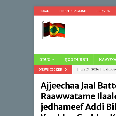
HOME
LINK TO ENGLISH
SBO/VOL
ODUU
IJOO DUBBII
KAAYYO
[ July 24, 2026 ]
Lafti O
NEWS TICKER
Oromooti. Addatti Madd
Ajjeechaa Jaal Batt
wayyoomaa fi Wayyuu, D
Raawwatame Ilaalc
siyaasaa fi hawaasumma
jedhameef Addi B
[ April 17, 2026 ]
Replaci
IBSA ABO