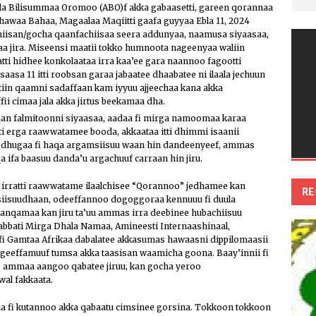
dda Bilisummaa Oromoo (ABO)f akka gabaasetti, gareen qorannaa
hawaa Bahaa, Magaalaa Maqiitti gaafa guyyaa Ebla 11, 2024
isan/gocha qaanfachiisaa seera addunyaa, naamusa siyaasaa,
 jira. Miseensi maatii tokko humnoota nageenyaa waliin
ti hidhee konkolaataa irra kaa’ee gara naannoo fagootti
sa 11 itti roobsan garaa jabaatee dhaabatee ni ilaala jechuun
in qaamni sadaffaan kam iyyuu ajjeechaa kana akka
ii cimaa jala akka jirtus beekamaa dha.
an falmitoonni siyaasaa, aadaa fi mirga namoomaa karaa
ti erga raawwatamee booda, akkaataa itti dhimmi isaanii
dhugaa fi haqa argamsiisuu waan hin dandeenyeef, ammas
 ifa baasuu danda’u argachuuf carraan hin jiru.
aa irratti raawwatame ilaalchisee “Qorannoo” jedhamee kan
RE
siisuudhaan, odeeffannoo dogoggoraa kennuuu fi duula
danqamaa kan jiru ta’uu ammas irra deebinee hubachiisuu
bati Mirga Dhala Namaa, Amineesti Internaashinaal,
i Gamtaa Afrikaa dabalatee akkasumas hawaasni dippilomaasii
geeffamuuf tumsa akka taasisan waamicha goona. Baay’innii fi
ammaa aangoo qabatee jiruu, kan gocha yeroo
al fakkaata.
i kutannoo akka qabaatu cimsinee gorsina. Tokkoon tokkoon