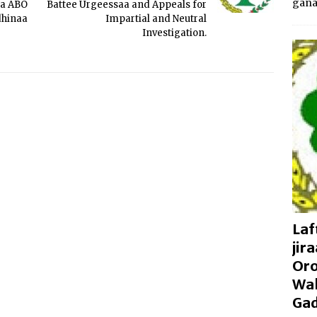
gan
ta ABO
Battee Urgeessaa and Appeals for
dhinaa
Impartial and Neutral
Investigation.
Laf
jir
Oro
Wal
Gad