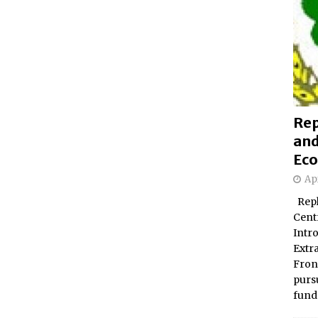
Rep
and
Eco
Apr
Repl
Centr
Intr
Extr
Fron
pursu
fund