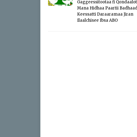
Gaggeessitootaa fi Qondaalo
Mana Hidhaa Paartii Badhaa
Keessatti Daraaramaa Jiran
Ilaalchisee Ibsa ABO