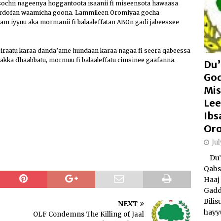
sochii nageenya hoggantoota isaanii fi miseensota hawaasa
hordofan waamicha goona. Lammileen Oromiyaa gocha
m iyyuu aka mormanii fi balaaleffatan ABOn gadi jabeessee
raatu karaa danda’ame hundaan karaa nagaa fi seera qabeessa
akka dhaabbatu, mormuu fi balaaleffatu cimsinee gaafanna.
Du’
Go
Mis
Lee
Ibs
Or
Ju
Du’a
Qabs
Haaj 
Gadd
Bili
NEXT
hayy
OLF Condemns The Killing of Jaal