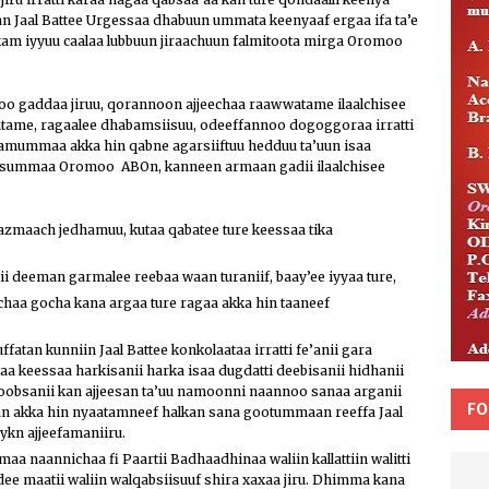
n Jaal Battee Urgessaa dhabuun ummata keenyaaf ergaa ifa ta’e
kam iyyuu caalaa lubbuun jiraachuun falmitoota mirga Oromoo
 gaddaa jiruu, qorannoon ajjeechaa raawwatame ilaalchisee
ame, ragaalee dhabamsiisuu, odeeffannoo dogoggoraa irratti
namummaa akka hin qabne agarsiiftuu hedduu ta’uun isaa
ilisummaa Oromoo ABOn, kanneen armaan gadii ilaalchisee
azmaach jedhamuu, kutaa qabatee ture keessaa tika
ii deeman garmalee reebaa waan turaniif, baay’ee iyyaa ture,
aa gocha kana argaa ture ragaa akka hin taaneef
tan kunniin Jaal Battee konkolaataa irratti fe’anii gara
a keessaa harkisanii harka isaa dugdatti deebisanii hidhanii
 roobsanii kan ajjeesan ta’uu namoonni naannoo sanaa arganii
FO
n akka hin nyaatamneef halkan sana gootummaan reeffa Jaal
ykn ajjeefamaniiru.
naannichaa fi Paartii Badhaadhinaa waliin kallattiin walitti
ee maatii waliin walqabsiisuuf shira xaxaa jiru. Dhimma kana