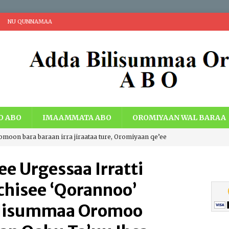
NU QUNNAMAA
O ABO
IMAAMMATA ABO
OROMIYAAN WAL BARAA
romoon bara baraan irra jiraataa ture, Oromiyaan qe’ee
i Walaabuu qe’een haaroomsa Gadaa Oromoo, Lafti
ee Urgessaa Irratti
acheen eebbaa, Teessumni abbootii Gadaa Oromoo wiirtuu
hisee ‘Qorannoo’
a ummata Oromoo bal’aati.
IBSA ABO
ilisummaa Oromoo
ng Economic Extraction and Centralization with Economic Just