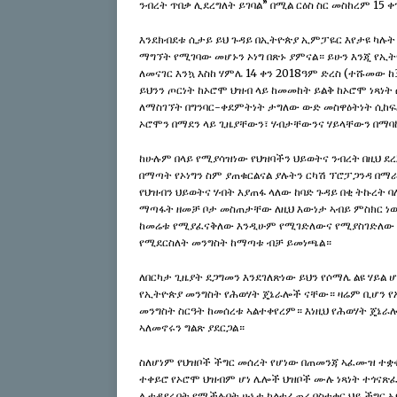
ንብረት ጥበቃ ሊደረግለት ይገባል” በሚል ርዕስ ስር መስከረም 15 ቀ
እንደክብደቱ ሲታይ ይህ ጉዳይ በኢትዮጵያ ኢምፓዬር እየታዩ ካሉ
ማግኘት የሚገባው መሆኑን ኦነግ በጽኑ ያምናል። ይሁን እንጂ የኢት
ለመናገር እንኳ እስከ ሃምሌ 14 ቀን 2018ዓም ድረስ (ተሹመው 
ይህንን ጦርነት ከኦሮሞ ህዝብ ላይ ከመመከት ይልቅ ከኦሮሞ ነጻነት
ለማስገኘት በግንባር-ቀደምትነት ታግለው ውድ መስዋዕትነት ሲከፍሉ
ኦሮሞን በማደን ላይ ጊዜያቸውን፣ ሃብታቸውንና ሃይላቸውን በማባከ
ከሁሉም በላይ የሚያሳዝነው የህዝባችን ህይወትና ንብረት በዚህ ደረ
በማጣት የኦነግን ስም ያጠቁርልናል ያሉትን ርካሽ ፕሮፓጋንዳ በማ
የህዝብን ህይወትና ሃብት እያጠፋ ላለው ከባድ ጉዳይ በቂ ትኩረት 
ማጣፋት ዘመቻ ቦታ መስጠታቸው ለዚህ እውነታ ኣብይ ምስክር ነው
ከመሬቱ የሚያፈናቅለው እንዲሁም የሚገድለውና የሚያስገድለው መ
የሚደርስለት መንግስት ከማጣቱ ብቻ ይመነጫል።
ለበርካታ ጊዜያት ደጋግመን እንደገለጽነው ይህን የሶማሌ ልዩ ሃይ
የኢትዮጵያ መንግስት የሕወሃት ጄኔራሎች ናቸው። ዛሬም ቢሆን የኢ
መንግስት ስርዓት ከመሰረቱ ኣልተቀየረም። እነዚህ የሕወሃት ጄኔራሎ
ኣለመኖሩን ግልጽ ያደርጋል።
ስለሆነም የህዝቦች ችግር መሰረት የሆነው በጠመንጃ ኣፈሙዝ ተቋ
ተቀይሮ የኦሮሞ ህዝብም ሆነ ሌሎች ህዝቦች ሙሉ ነጻነት ተጎና
ሊተዳደሩበት የሚችሉበት ሁኔታ ካልተፈጠረ በስተቀር ህይ ችግር 