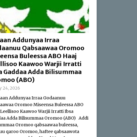
aan Addunyaa Irraa
daanuu Qabsaawaa Oromoo
eensa Buleessa ABO Haaj
llisoo Kaawoo Warjii Irratti
a Gaddaa Adda Bilisummaa
omoo (ABO)
ly 24, 2026
an Addunyaa Irraa Godaanuu
aawaa Oromoo Miseensa Buleessa ABO
Leellisoo Kaawoo Warjii Irratti Ibsa
aa Adda Bilisummaa Oromoo (ABO) Addi
summaa Oromoo qabsaawaa buleessa,
uu qaroo Oromoo, haftee qabsaawota