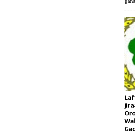
gan
Laf
jir
Oro
Wal
Gad