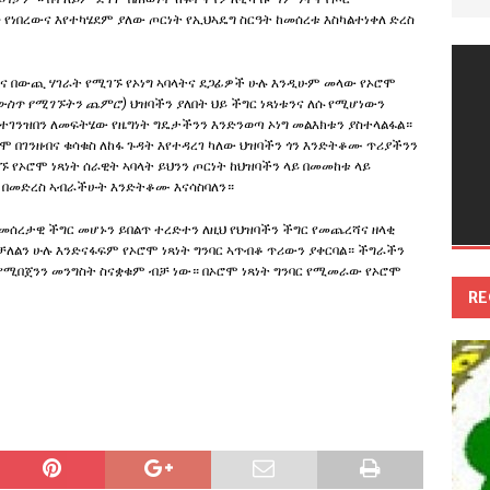
 የነበረውና እየተካሄደም ያለው ጦርነት የኢህኣዴግ ስርዓት ከመሰረቱ እስካልተነቀለ ድረስ
ቤትና በውጪ ሃገራት የሚገኙ የኦነግ ኣባላትና ደጋፊዎች ሁሉ እንዲሁም መላው የኦሮሞ
 ውስጥ የሚገኙትን ጨምሮ)
ህዝባችን ያለበት ህይ ችግር ነጻነቱንና ለሱ የሚሆነውን
ገንዝበን ለመፍትሄው የዜግነት ግዴታችንን እንድንወጣ ኦነግ መልእክቱን ያስተላልፋል።
 በገንዘብና ቁሳቁስ ለከፋ ጉዳት እየተዳረገ ካለው ህዝባችን ጎን እንድትቆሙ ጥሪያችንን
ገኙ የኦሮሞ ነጻነት ሰራዊት ኣባላት ይህንን ጦርነት ከህዝባችን ላይ በመመከቱ ላይ
 በመድረስ ኣብራችሁት እንድትቆሙ እናሳስባለን።
መሰረታዊ ችግር መሆኑን ይበልጥ ተረድተን ለዚህ የህዝባችን ችግር የመጨረሻና ዘላቂ
ተቻለልን ሁሉ እንድናፋፍም የኦሮሞ ነጻነት ግንባር ኣጥብቆ ጥሪውን ያቀርባል። ችግራችን
የሚበጀንን መንግስት ስናቋቁም ብቻ ነው። በኦሮሞ ነጻነት ግንባር የሚመራው የኦሮሞ
RE