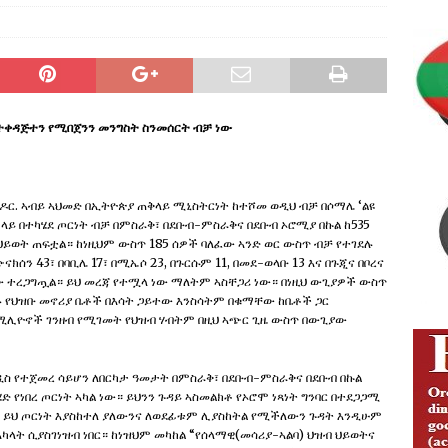
ng Justice and Law Enforcement Reforms
IBSA ABO
ion of Media Freedom and Investigative Journalism
IBSA
Addunyaa Irraa Godaanuu Qabsaawaa Oromoo Miseensa
ተቀዳጅተን የሚበጀንን መንግስት ስንመሰርት ብቻ ነው
isoo Kaawoo Warjii Irratti Ibsa Gaddaa Adda Bilisummaa
ABO
 ዶር. ኣብይ ኣህመድ በኢትዮጵያ ጠቅላይ ሚኒስትርነት ከተሾመ ወዲህ ብቻ በሶማሌ ‘ልዩ
 ላይ በተካሄደ ጦርነት ብቻ በምስራቅ፣ በደቡብ-ምስራቅና በደቡብ ኦሮሚያ በኩል ከ535
 ህይወት ጠፍቷል። ከነዚህም ውስጥ 185 ሰዎች ባለፈው ኣንድ ወር ውስጥ ብቻ የተገደሉ
ናክሰን 43፣ በባቢሌ 17፣ በሚኤሶ 23, በጉርሱም 11, በመደ-ወላቡ 13 እና በጉጂና በቦረና
 ተረጋግጧል። ይህ መረጃ የተሟላ ነው ማለትም ኣስቸጋሪ ነው። በነዚህ ውጊያዎች ውስጥ
ኑ የህዝቡ መኖሪያ ቤቶች በእሳት ጋይተው እንስሳትም በቁማቸው ከቤቶች ጋር
ሚሊዮኖች ገንዘብ የሚገመት የህዝብ ሃብትም በዚህ ኣጭር ጊዜ ውስጥ በውጊያው
ኣዲስ የተጀመረ ሳይሆን ለበርካታ ዓመታት በምስራቅ፣ በደቡብ-ምስራቅና በደቡብ በኩል
ሄድ የነበረ ጦርነት ኣካል ነው። ይህንን ጉዳይ ኣስመልክቶ የኦሮሞ ነጻነት ግንባር በተደጋጋሚ
ይህ ጦርነት እያስከተለ ያለውንና ለወደፊቱም ሊያስከትል የሚችለውን ጉዳት እንዲሁም
 ሲያስገነዝብ ነበር። ከነዝህም መካከል “የሰላማዊ(መሳሪያ-ኣልባ) ህዝብ ህይወትና