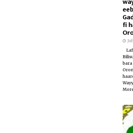
way
eeb
Gad
fi
Oro
Ju
Laft
Bili
bara 
Orom
haar
Wayy
More