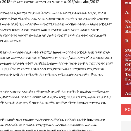
ን 2018ዓም ኦነግ ያወጣው መግለጫ ኣንዱ ነው። ቁ. 013/stm-abo/2017
ት የፖለቲካ፣ ኢኮኖሚና ማህበራዊ ችግሮች መካከል ቅድሚያ ተሰጥቶት ኣጥጋቢ ምላሽ
ዮጵያ ጠቅላይ ሚኒስትር ዶር. ኣብይ ኣህመድ የዚህን ጦርነት ጉዳይ እንደስጋት ኣንስተው
ከ3 ወራት በላይ) ጊዜ ወሰደባቸው። የኦሮሚያ ክልላዊ መንግስት የተባለው ኣካልና ኦፒዲኦም
 ሰራዊትና ከቄሮ ባላቸው ጥላቻና እልህ ተሞልተው ኣሁን እየታየ ያለውን ለውጥ
 የነበሩትንና ኣሁንም በመክፈል ላይ ያሉትን የኦሮሞ ነጻነት ሰራዊትና ቄሮ ቢሊሱማ
ን ላይ ይገኛሉ።
ጃ እየወደመ ባለበት በዚህ ወቅት የኦሮሚያ ክልላዊ መንግስትና ኦፒዲኦ ለዚህ ጉዳይ ደንታ
ራገብ ላይ መሰማራታቸው ነው። “በኦሮሚያ ምክር ቤት/ጨፌ ኦሮሚያ” ላይ ሳይቀር ለዚህ
ባለመስጠት የፖለቲካ ጥቅም ያስገኝልናል ብለው ላሰቡት በሃሰት የተሞላ ፕሮፓጋንዳና የስም
። ይህ ችግርም የኦሮሞ ህዝብ እሱን የሚያደማ፣ ሃብቱን የሚዘርፍና የሚያስዘርፍ፣
ንግስት እንጂ ለሱ የሚደማ፣ ለሱ የሚሰራና የሚራራለት እንዲሁም በችግር ጊዜ
ል ሆን ብሎ ኣሰልጥኖ ኣደራጅቶ በማስታጠቅ በኦሮሞ ላይ ያሰማሩት በኢህኣዴግ የሚመራው
ህኣዴግ ኣባላት በስልጣን ወንበር ላይ ተቀያየሩ እንጂ በኢህኣዴግ የሚመራው የኢትዮጵያ
ች እንዲህ ባለው ዘግናኝ ግድያ ላይ ሲሰማሩ በዝምታ ማየት ከመሰረቱ የተቀየረ ነገር
FO
ቁሞ ሲጠበቅ ዛሬን የደረሰው የኢትዮጵያ ኢምፓዬር የፖለቲካ ስርዓት ከስር-መሰረቱ
ጽፈው ያለኣንዳች ጫና በነጻነት የሚበጃቸውን መንግስት ከውስጣቸው መርጠው
ኣይገታም። በተለይም ደግሞ በሕወሃት ከፍተኛ የፖለቲካ ሹማምንትና የጦር