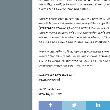
መኮንኖች(ጄኔራሎች) ታቅዶ በሶማሌ ልዩ ሃይል በኦሮሞ ላይ ሲካሄድ
ሊቆም የማይችል መሆኑን ማስገንዘብ እንሻለን።
ስለሆነም የኦሮሞ ነጻነት ሰራዊት፣ ቄሮ ቢሊሱማ ኦሮሞ፣ በሃገር 
ብሄረተኞች
(በመንግስት መዋቅርና በተለያዩ ተቋማትና ድርጅቶች
(የሚደማለትና የሚራራለት)
መንግስት ከማጣት የመነጨ መሆኑን ተ
ስለሆነም ወታደራዊ ስልጠና ያላችሁ በኣካል/በሞያችሁ፣ ሌሎች ደግሞ
እናድሳለን። ይህ ጦርነት እየተካሄደ ባለበት ኣካባቢ ኣቅራቢያ የምት
ግዴታችሁን እንድትወጡ እያሳወቅን፡ በሩቅ ያላችሁትም ለህዝባችን
መላው ማህበረሰባችን ይህ ችግር ለዘመናት ሲወርድ ሲዋረድ የመጣ 
መፍትሄ ለማስገኘት ከያለንበት ሁሉ የህዝባችንን የነጻነት ትግል በ
ተፈትቶ የተነፈግነው ፍትህም የሚታየው ነጻነታችንን ተጎናጽፈን 
ህዝብ የነጻነት ትግልም ግቡ ይህንኑ ማረጋገጥ ነው።
ዘመኑ የጭቆና ፍጻሜ ዘመን ነው !
ድል ለኦሮሞ ህዝብ !
የኦሮሞ ነጻነት ግንባር
ሃምሌ 16, 2018ዓም