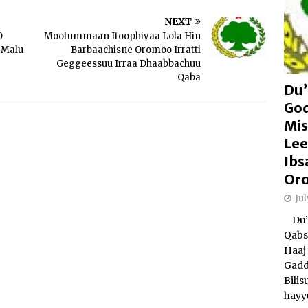
NEXT
O
Mootummaan Itoophiyaa Lola Hin
 Malu
Barbaachisne Oromoo Irratti
Geggeessuu Irraa Dhaabbachuu
Qaba
Du’
Go
Mis
Lee
Ibs
Or
Ju
Du’a
Qabs
Haaj 
Gadd
Bili
hayy