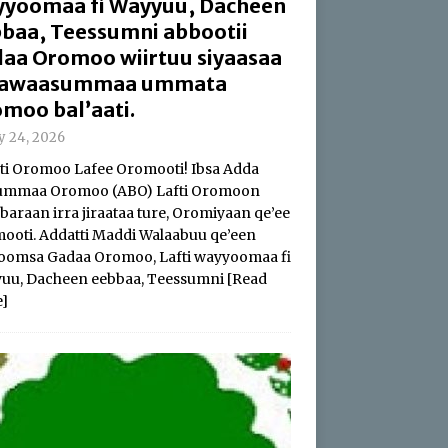
yoomaa fi Wayyuu, Dacheen
baa, Teessumni abbootii
aa Oromoo wiirtuu siyaasaa
 hawaasummaa ummata
moo bal’aati.
ly 24, 2026
i Oromoo Lafee Oromooti! Ibsa Adda
summaa Oromoo (ABO) Lafti Oromoon
baraan irra jiraataa ture, Oromiyaan qe’ee
ooti. Addatti Maddi Walaabuu qe’een
oomsa Gadaa Oromoo, Lafti wayyoomaa fi
uu, Dacheen eebbaa, Teessumni
[Read
]