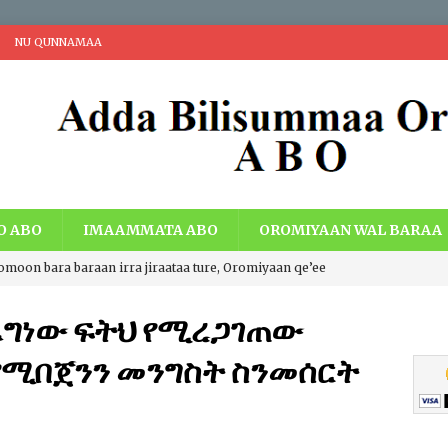
NU QUNNAMAA
O ABO
IMAAMMATA ABO
OROMIYAAN WAL BARAA
romoon bara baraan irra jiraataa ture, Oromiyaan qe’ee
i Walaabuu qe’een haaroomsa Gadaa Oromoo, Lafti
ፈግነው ፍትህ የሚረጋገጠው
acheen eebbaa, Teessumni abbootii Gadaa Oromoo wiirtuu
የሚበጀንን መንግስት ስንመሰርት
a ummata Oromoo bal’aati.
IBSA ABO
ng Economic Extraction and Centralization with Economic Just