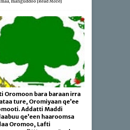
amaa, manguddoo
[Read More]
ti Oromoon bara baraan irra
aataa ture, Oromiyaan qe’ee
mooti. Addatti Maddi
aabuu qe’een haaroomsa
aa Oromoo, Lafti