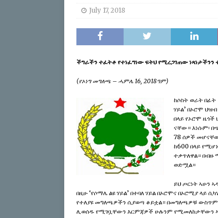
July 17, 2018
[ April 17, 2026 ]
Sweepi
[ April 17, 2026 ]
Protect
ABO
[ July 24, 2026 ]
Du’aan 
ችግራችን ተፈትቶ የተነፈግነው ፍትህ የሚረጋገጠው ነጻነታችንን 
Buleessa ABO Haaj Leell
(የኦነግ መግለጫ – ሓምሌ 16, 2018ዓም)
Oromoo (ABO)
IBSA 
ከሶስት ወራት በፊት
ሃይል’ በኦሮሞ ህዝብ
በላይ የኦሮሞ ዜጎች
ናቸው። እነሱም፡ በጭ
78 ሰዎች መሆናቸው
ከ600 በላይ የሚሆ
ተቃጥለዋል። በብዙ 
ወድሟል።
ይህ ጦርነት ኣሁን 
በዚሁ ‘የሶማሌ ልዩ ሃይል’ በተባለ ሃይል በኦሮሞና በኦሮሚያ ላይ ሲካ
የተለያዩ መግለጫዎችን ሲያወጣ ቆይቷል። በመግለጫዎቹ ውስጥም 
ሊወሰዱ የሚገቧቸውን እርምጃዎች ሁሉንም የሚመለከታቸውን ኣካላት