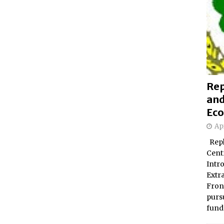
Rep
and
Eco
Apr
Repl
Centr
Intr
Extr
Fron
pursu
fund