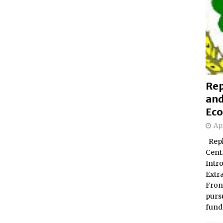
Rep
and
Eco
Apr
Repl
Centr
Intr
Extr
Fron
pursu
fund