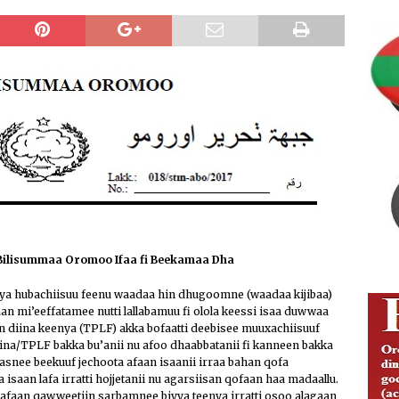
ng Justice and Law Enforcement Reforms
IBSA ABO
ion of Media Freedom and Investigative Journalism
IBSA
Addunyaa Irraa Godaanuu Qabsaawaa Oromoo Miseensa
isoo Kaawoo Warjii Irratti Ibsa Gaddaa Adda Bilisummaa
ABO
 Bilisummaa Oromoo Ifaa fi Beekamaa Dha
ya hubachiisuu feenu waadaa hin dhugoomne (waadaa kijibaa)
 mi’eeffatamee nutti lallabamuu fi olola keessi isaa duwwaa
n diina keenya (TPLF) akka bofaatti deebisee muuxachiisuuf
na/TPLF bakka bu’anii nu afoo dhaabbatanii fi kanneen bakka
asnee beekuuf jechoota afaan isaanii irraa bahan qofa
saan lafa irratti hojjetanii nu agarsiisan qofaan haa madaallu.
faan qawweetiin sarbamnee biyya teenya irratti osoo alagaan