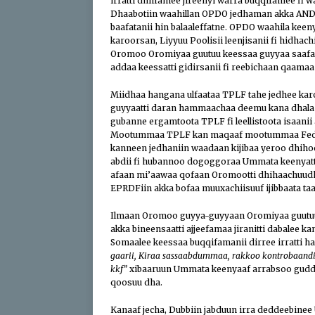
irratti dhiifamee jireenyi warra buqqifamee fi
Dhaabotiin waahillan OPDO jedhaman akka AN
baafatanii hin balaaleffatne. OPDO waahila keeny
karoorsan, Liyyuu Poolisii leenjisanii fi hidhac
Oromoo Oromiyaa guutuu keessaa guyyaa saafaa
addaa keessatti gidirsanii fi reebichaan qaamaa 
Miidhaa hangana ulfaataa TPLF tahe jedhee kar
guyyaatti daran hammaachaa deemu kana dhala Or
gubanne ergamtoota TPLF fi leellistoota isaanii
Mootummaa TPLF kan maqaaf mootummaa Feder
kanneen jedhaniin waadaan kijibaa yeroo dhihoo
abdii fi hubannoo dogoggoraa Ummata keenyatti b
afaan mi’aawaa qofaan Oromootti dhihaachuudha
EPRDFiin akka bofaa muuxachiisuuf ijibbaata ta
Ilmaan Oromoo guyya-guyyaan Oromiyaa guutuu k
akka bineensaatti ajjeefamaa jiranitti dabalee
Somaalee keessaa buqqifamanii dirree irratti h
gaarii, Kiraa sassaabdummaa, rakkoo kontrobaandi
kkf”
xibaaruun Ummata keenyaaf arrabsoo guddaa 
qoosuu dha.
Kanaaf jecha, Dubbiin jabduun irra deddeebin