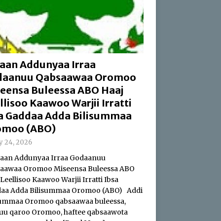
aan Addunyaa Irraa
daanuu Qabsaawaa Oromoo
eensa Buleessa ABO Haaj
llisoo Kaawoo Warjii Irratti
a Gaddaa Adda Bilisummaa
omoo (ABO)
ly 24, 2026
an Addunyaa Irraa Godaanuu
aawaa Oromoo Miseensa Buleessa ABO
Leellisoo Kaawoo Warjii Irratti Ibsa
aa Adda Bilisummaa Oromoo (ABO) Addi
summaa Oromoo qabsaawaa buleessa,
uu qaroo Oromoo, haftee qabsaawota