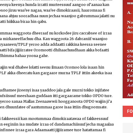
 jireenya keenya hunda irratti murteessuuf aangoo ol’aanaa kan
 osoo jiruu waa’ee nagaa, waa’ee dimokiraasii, haaromsaa fi
haana abjuu sooradhaa nuun jechaa waanjoo gabrummaa jalatti nu
tti hiikkaa biraa hin qabu.
ummaa waggoota dheeraaf nu korkodee jiru caccabsee of irraa
 mirkaneeffachuu dha. Kan waggoota 26 dabraniif waanjoo
ayyaaneen/TPLF yeroo adda addaatti rakkina keessa seenee
raatti bifa jijjiirratee Oromootti dhihaachuudhaan akka bofaatti
 dhimma bahaa yoona gahe.
jjin wal dhabee lolatti seenu ilmaan Oromoo lola isaan hin
n TPLF akka dheeratu kan gargaare murna TPLF ittiin akeeka isaa
dhamee jireenyi isaa yaaddoo jala gale murni tokko injifatee
fufsiisuuf meeshaan guddaan itti gargaarame tokko OPDO ture.
yeroo sanaa Mallas Zeenaawwii hoogganoota OPDO wajjin ji’a
een dhuunfatee ol’aantummaa garee isaa ittiin dhugoomsate.
FO
itti fakkeessii kan mootummaa dimokiraatawaa of fakkeessuuf
 hin eeginiin isa mudate irraa of dandamachiisuuf jecha magaalaa
finnee irraa gara Adaamaatti jijjiiramee ture hatattamaa fi