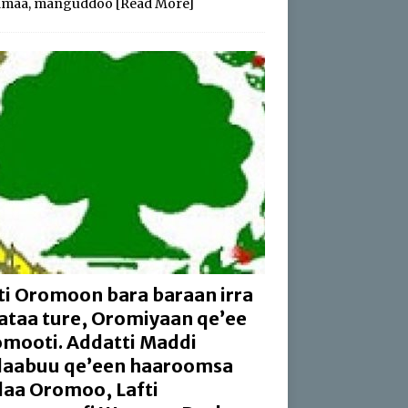
amaa, manguddoo
[Read More]
ti Oromoon bara baraan irra
aataa ture, Oromiyaan qe’ee
mooti. Addatti Maddi
aabuu qe’een haaroomsa
aa Oromoo, Lafti