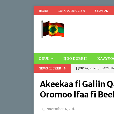
HOME
LINK TO ENGLISH
SBO/VOL
ODUU
IJOO DUBBII
KAAYYO
[ July 24, 2026 ]
Lafti O
NEWS TICKER
Oromooti. Addatti Madd
Akeekaa fi Galiin
wayyoomaa fi Wayyuu, D
Oromoo Ifaa fi Be
siyaasaa fi hawaasumma
[ April 17, 2026 ]
Replaci
November 4, 2017
IBSA ABO