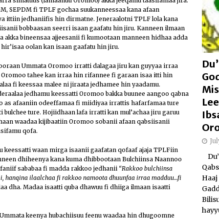
 warra simatuus (lamaanuu Oromoo) akka jeeqamu taasifamaa jira.
DM, SEPDM fi TPLF gochaa suukanneessaa kana afaan
a ittiin jedhaniifis hin dirmatne. Jeneraalotni TPLF lola kana
hiisanii bobbaasan seerri isaan gaafatu hin jiru. Kanneen ilmaan
 akka bineensaa ajjeesanii fi kumootaan manneen hidhaa adda
hir’isaa oolan kan isaan gaafatu hin jiru.
Du’
ooraan Ummata Oromoo irratti dalagaa jiru kan guyyaa irraa
Go
omoo tahee kan irraa hin rifannee fi garaan isaa itti hin
 alaa fi keessaa malee ni jiraata jedhamee hin yaadamu.
Mis
aalaa jedhamu keessatti Oromoo bakka buunee aangoo qabna
Lee
 as afaaniin odeeffamaa fi miidiyaa irrattis hafarfamaa ture
Ibs
ulchee ture. Hojiidhaan lafa irratti kan mul’achaa jiru garuu
an waadaa kijibaatiin Oromoo sobanii afaan qabsiisanii
Or
asifamu qofa.
Ju
eessatti waan mirga isaanii gaafatan qofaaf ajaja TPLFiin
Du’a
 kanneen dhiheenya kana kuma dhibbootaan Bulchiinsa Naannoo
Qabs
afaniif sababaa fi madda rakkoo jedhanii
“Rakkoo bulchiinsa
Haaj 
i, hanqina ilaalchaa fi rakkoo namoota dhuunfaa irraa madduu…fi
dha. Madaa isaatti quba dhawuu fi dhiiga ilmaan isaatti
Gadd
Bili
hayy
ee Ummata keenya hubachiisuu feenu waadaa hin dhugoomne