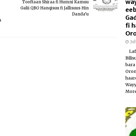
way
Tooftaan Shiraa fi Humni Kamuu
Galii QBO Hanqisuu fi Jallisuus Hin
eeb
Danda’u
Gad
a
fi
Oro
Ju
Laft
Bili
bara 
Orom
haar
Wayy
More