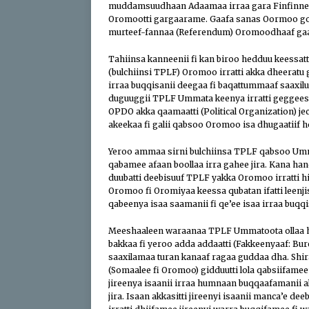
muddamsuudhaan Adaamaa irraa gara Finfinneet
Oromootti gargaarame. Gaafa sanas Oormoo go
murteef-fannaa (Referendum) Oromoodhaaf gaafa
Tahiinsa kanneenii fi kan biroo hedduu keessat
(bulchiinsi TPLF) Oromoo irratti akka dheerat
irraa buqqisanii deegaa fi baqattummaaf saaxiluu
duguuggii TPLF Ummata keenya irratti geggeessu 
OPDO akka qaamaatti (Political Organization) je
akeekaa fi galii qabsoo Oromoo isa dhugaatiif 
Yeroo ammaa sirni bulchiinsa TPLF qabsoo Um
qabamee afaan boollaa irra gahee jira. Kana 
duubatti deebisuuf TPLF yakka Oromoo irratti hi
Oromoo fi Oromiyaa keessa qubatan ifatti leenji
qabeenya isaa saamanii fi qe’ee isaa irraa buqqis
Meeshaaleen waraanaa TPLF Ummatoota ollaa hid
bakkaa fi yeroo adda addaatti (Fakkeenyaaf: Buree
saaxilamaa turan kanaaf ragaa guddaa dha. Sh
(Somaalee fi Oromoo) gidduutti lola qabsiifa
jireenya isaanii irraa humnaan buqqaafamanii akk
jira. Isaan akkasitti jireenyi isaanii manca’e 