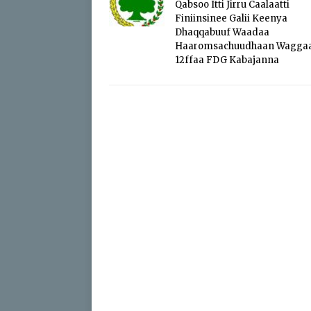
Qabsoo Itti Jirru Caalaatti
Finiinsinee Galii Keenya
Dhaqqabuuf Waadaa
Haaromsachuudhaan Wagga
12ffaa FDG Kabajanna