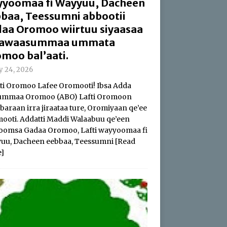
yoomaa fi Wayyuu, Dacheen
baa, Teessumni abbootii
aa Oromoo wiirtuu siyaasaa
 hawaasummaa ummata
moo bal’aati.
ly 24, 2026
i Oromoo Lafee Oromooti! Ibsa Adda
summaa Oromoo (ABO) Lafti Oromoon
baraan irra jiraataa ture, Oromiyaan qe’ee
ooti. Addatti Maddi Walaabuu qe’een
oomsa Gadaa Oromoo, Lafti wayyoomaa fi
uu, Dacheen eebbaa, Teessumni
[Read
]