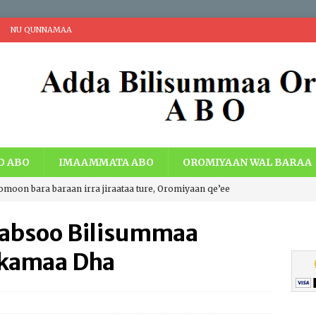
NU QUNNAMAA
O ABO
IMAAMMATA ABO
OROMIYAAN WAL BARAA
romoon bara baraan irra jiraataa ture, Oromiyaan qe’ee
i Walaabuu qe’een haaroomsa Gadaa Oromoo, Lafti
 Qabsoo Bilisummaa
acheen eebbaa, Teessumni abbootii Gadaa Oromoo wiirtuu
ekamaa Dha
a ummata Oromoo bal’aati.
IBSA ABO
ng Economic Extraction and Centralization with Economic Just