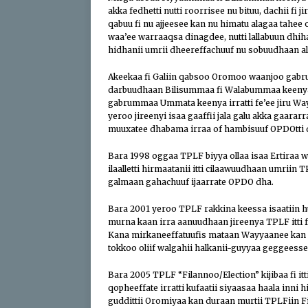
akka fedhetti nutti roorrisee nu bituu, dachii fi
qabuu fi nu ajjeesee kan nu himatu alagaa tahee
waa’ee warraaqsa dinagdee, nutti lallabuun dhi
hidhanii umrii dheereffachuuf nu sobuudhaan ala
Akeekaa fi Galiin qabsoo Oromoo waanjoo gabr
darbuudhaan Bilisummaa fi Walabummaa keenya
gabrummaa Ummata keenya irratti fe’ee jiru W
yeroo jireenyi isaa gaaffii jala galu akka gaarar
muuxatee dhabama irraa of hambisuuf OPDOtti
Bara 1998 oggaa TPLF biyya ollaa isaa Ertiraa wa
ilaalletti hirmaatanii itti cilaawuudhaan umrii
galmaan gahachuuf ijaarrate OPDO dha.
Bara 2001 yeroo TPLF rakkina keessa isaatiin hu
murna kaan irra aanuudhaan jireenya TPLF itti 
Kana mirkaneeffatuufis mataan Wayyaanee kan 
tokkoo oliif walgahii halkanii-guyyaa geggeess
Bara 2005 TPLF “Filannoo/Election” kijibaa fi 
qopheeffate irratti kufaatii siyaasaa haala inni
guddittii Oromiyaa kan duraan murtii TPLFiin Fin