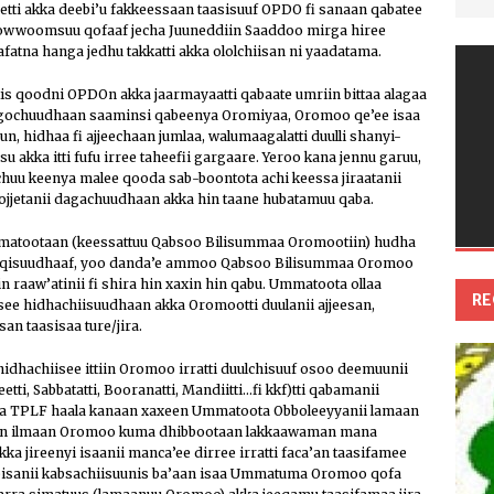
ti akka deebi’u fakkeessaan taasisuuf OPDO fi sanaan qabatee
wwoomsuu qofaaf jecha Juuneddiin Saaddoo mirga hiree
tna hanga jedhu takkatti akka ololchiisan ni yaadatama.
tis qoodni OPDOn akka jaarmayaatti qabaate umriin bittaa alagaa
u gochuudhaan saaminsi qabeenya Oromiyaa, Oromoo qe’ee isaa
n, hidhaa fi ajjeechaan jumlaa, walumaagalatti duulli shanyi-
akka itti fufu irree taheefii gargaare. Yeroo kana jennu garuu,
chuu keenya malee qooda sab-boontota achi keessa jiraatanii
hojjetanii dagachuudhaan akka hin taane hubatamuu qaba.
matootaan (keessattuu Qabsoo Bilisummaa Oromootiin) hudha
hanqisuudhaaf, yoo danda’e ammoo Qabsoo Bilisummaa Oromoo
n raaw’atinii fi shira hin xaxin hin qabu. Ummatoota ollaa
RE
see hidhachiisuudhaan akka Oromootti duulanii ajjeesan,
an taasisaa ture/jira.
hachiisee ittiin Oromoo irratti duulchisuuf osoo deemuunii
tti, Sabbatatti, Booranatti, Mandiitti…fi kkf)tti qabamanii
ira TPLF haala kanaan xaxeen Ummatoota Obboleeyyanii lamaan
meen ilmaan Oromoo kuma dhibbootaan lakkaawaman mana
a jireenyi isaanii manca’ee dirree irratti faca’an taasifamee
deebisanii kabsachiisuunis ba’aan isaa Ummatuma Oromoo qofa