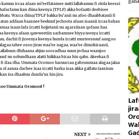
gan
amuu irraa afaan mi’eeffatamee nutti lallabamuu fi olola keessi
hafarfamu kan diina keenya (TPLF) akka bofaatti deebisee
atu. Warra diina/TPLF bakka bu’anii nu afoo dhaabbatanii fi
atan addaan baasnee beekuuf jechoota afaan isaanii irraa bahan
aa isaan lafa irratti hojjetanii nu agarsiisan qofaan haa
a keenya afaan qawweetiin sarbamnee biyya teenya irratti
tuu, dachii fi jireenya keenya hunda irratti murteessuuf aangoo
alagaa tahee osoo jiruu waa’ee nagaa, waa’ee dimokiraasii,
lallabuun dhihaana abjuu sooradhaa nuun jechaa waanjoo
uuf nu sobuudhaan alatti hiikkaa biraa hin qabu. Akeekaa fi
fi ifaa dha. Ummata Oromoo hacuuccaa gabrummaa alagaa jalaa
 ol aanaa dachee isaa irratti harka isaa akka galfatu taasisuu
an isa dhaabuu danda’us hin jiru.
nnoo Ummata Oromoof !
Laf
jir
Oro
Wal
Gad
NEXT