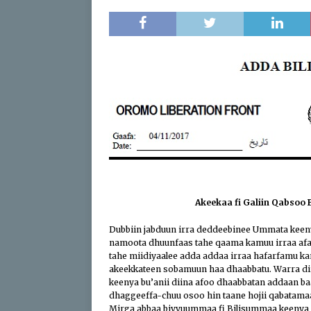
[ April 17, 2026 ]
Sweepi
[ April 17, 2026 ]
Protect
ABO
[ July 24, 2026 ]
Du’aan 
Buleessa ABO Haaj Leell
Oromoo (ABO)
IBSA 
Akeekaa fi Galiin Qabsoo
Dubbiin jabduun irra deddeebinee Ummata keen
namoota dhuunfaas tahe qaama kamuu irraa afaan
tahe miidiyaalee adda addaa irraa hafarfamu ka
akeekkateen sobamuun haa dhaabbatu. Warra dii
keenya bu’anii diina afoo dhaabbatan addaan ba
dhaggeeffa-chuu osoo hin taane hojii qabatamaa i
Mirga abbaa biyyuummaa fi Bilisummaa keenya a