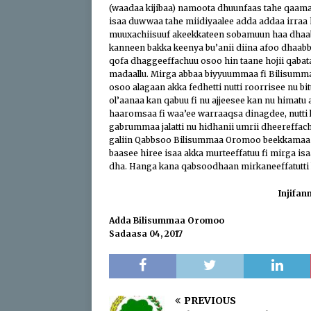
(waadaa kijibaa) namoota dhuunfaas tahe qaama k
isaa duwwaa tahe miidiyaalee adda addaa irraa 
muuxachiisuuf akeekkateen sobamuun haa dhaabb
kanneen bakka keenya bu’anii diina afoo dhaabb
qofa dhaggeeffachuu osoo hin taane hojii qabatam
madaallu. Mirga abbaa biyyuummaa fi Bilisumma
osoo alagaan akka fedhetti nutti roorrisee nu bi
ol’aanaa kan qabuu fi nu ajjeesee kan nu himatu 
haaromsaa fi waa’ee warraaqsa dinagdee, nutti 
gabrummaa jalatti nu hidhanii umrii dheereffach
galiin Qabbsoo Bilisummaa Oromoo beekkamaa 
baasee hiree isaa akka murteeffatuu fi mirga isaa
dha. Hanga kana qabsoodhaan mirkaneeffatutti k
Injifa
Adda Bilisummaa Oromoo
Sadaasa 04, 2017
PREVIOUS