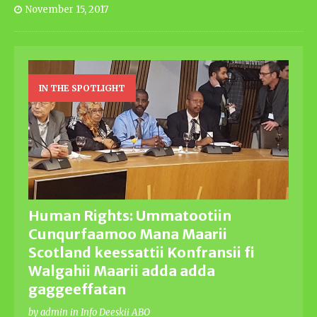
November 15, 2017
IN THE SPOTLIGHT
Human Rights: Ummatootiin
Cunqurfaamoo Mana Maarii
Scotland keessattii Konfransii fi
Walgahii Maarii adda adda
gaggeeffatan
by admin in Info Deeskii ABO