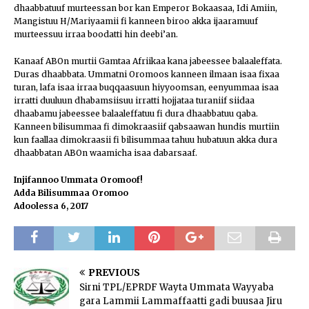
dhaabbatuuf murteessan bor kan Emperor Bokaasaa, Idi Amiin,
Mangistuu H/Mariyaamii fi kanneen biroo akka ijaaramuuf
murteessuu irraa boodatti hin deebi’an.
Kanaaf ABOn murtii Gamtaa Afriikaa kana jabeessee balaaleffata.
Duras dhaabbata. Ummatni Oromoos kanneen ilmaan isaa fixaa
turan, lafa isaa irraa buqqaasuun hiyyoomsan, eenyummaa isaa
irratti duuluun dhabamsiisuu irratti hojjataa turaniif siidaa
dhaabamu jabeessee balaaleffatuu fi dura dhaabbatuu qaba.
Kanneen bilisummaa fi dimokraasiif qabsaawan hundis murtiin
kun faallaa dimokraasii fi bilisummaa tahuu hubatuun akka dura
dhaabbatan ABOn waamicha isaa dabarsaaf.
Injifannoo Ummata Oromoof!
Adda Bilisummaa Oromoo
Adoolessa 6, 2017
PREVIOUS
Sirni TPL/EPRDF Wayta Ummata Wayyaba
gara Lammii Lammaffaatti gadi buusaa Jiru