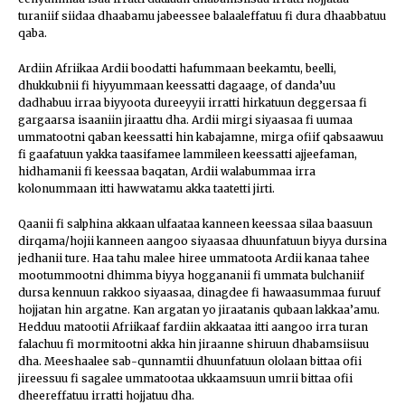
turaniif siidaa dhaabamu jabeessee balaaleffatuu fi dura dhaabbatuu
qaba.
Ardiin Afriikaa Ardii boodatti hafummaan beekamtu, beelli,
dhukkubnii fi hiyyummaan keessatti dagaage, of danda’uu
dadhabuu irraa biyyoota dureeyyii irratti hirkatuun deggersaa fi
gargaarsa isaaniin jiraattu dha. Ardii mirgi siyaasaa fi uumaa
ummatootni qaban keessatti hin kabajamne, mirga ofiif qabsaawuu
fi gaafatuun yakka taasifamee lammileen keessatti ajjeefaman,
hidhamanii fi keessaa baqatan, Ardii walabummaa irra
kolonummaan itti hawwatamu akka taatetti jirti.
Qaanii fi salphina akkaan ulfaataa kanneen keessaa silaa baasuun
dirqama/hojii kanneen aangoo siyaasaa dhuunfatuun biyya dursina
jedhanii ture. Haa tahu malee hiree ummatoota Ardii kanaa tahee
mootummootni dhimma biyya hoggananii fi ummata bulchaniif
dursa kennuun rakkoo siyaasaa, dinagdee fi hawaasummaa furuuf
hojjatan hin argatne. Kan argatan yo jiraatanis qubaan lakkaa’amu.
Hedduu matootii Afriikaaf fardiin akkaataa itti aangoo irra turan
falachuu fi mormitootni akka hin jiraanne shiruun dhabamsiisuu
dha. Meeshaalee sab-qunnamtii dhuunfatuun ololaan bittaa ofii
jireessuu fi sagalee ummatootaa ukkaamsuun umrii bittaa ofii
dheereffatuu irratti hojjatuu dha.