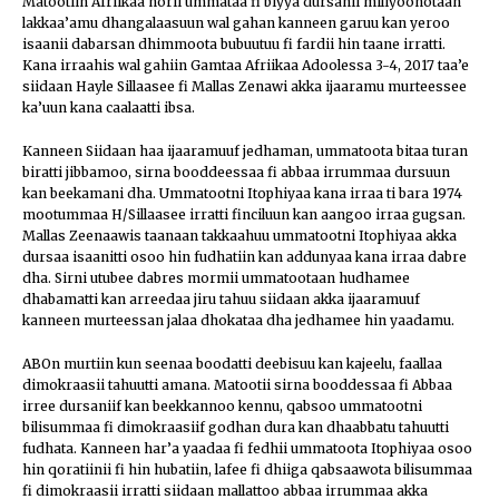
Matootiin Afriikaa horii ummataa fi biyya dursanii miliyoonotaan
lakkaa’amu dhangalaasuun wal gahan kanneen garuu kan yeroo
isaanii dabarsan dhimmoota bubuutuu fi fardii hin taane irratti.
Kana irraahis wal gahiin Gamtaa Afriikaa Adoolessa 3-4, 2017 taa’e
siidaan Hayle Sillaasee fi Mallas Zenawi akka ijaaramu murteessee
ka’uun kana caalaatti ibsa.
Kanneen Siidaan haa ijaaramuuf jedhaman, ummatoota bitaa turan
biratti jibbamoo, sirna booddeessaa fi abbaa irrummaa dursuun
kan beekamani dha. Ummatootni Itophiyaa kana irraa ti bara 1974
mootummaa H/Sillaasee irratti finciluun kan aangoo irraa gugsan.
Mallas Zeenaawis taanaan takkaahuu ummatootni Itophiyaa akka
dursaa isaanitti osoo hin fudhatiin kan addunyaa kana irraa dabre
dha. Sirni utubee dabres mormii ummatootaan hudhamee
dhabamatti kan arreedaa jiru tahuu siidaan akka ijaaramuuf
kanneen murteessan jalaa dhokataa dha jedhamee hin yaadamu.
ABOn murtiin kun seenaa boodatti deebisuu kan kajeelu, faallaa
dimokraasii tahuutti amana. Matootii sirna booddessaa fi Abbaa
irree dursaniif kan beekkannoo kennu, qabsoo ummatootni
bilisummaa fi dimokraasiif godhan dura kan dhaabbatu tahuutti
fudhata. Kanneen har’a yaadaa fi fedhii ummatoota Itophiyaa osoo
hin qoratiinii fi hin hubatiin, lafee fi dhiiga qabsaawota bilisummaa
fi dimokraasii irratti siidaan mallattoo abbaa irrummaa akka