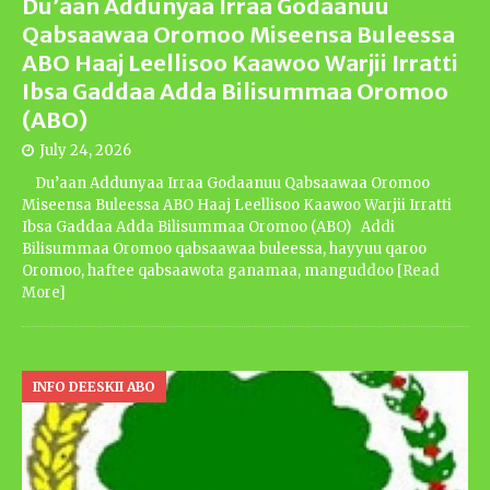
Du’aan Addunyaa Irraa Godaanuu
Qabsaawaa Oromoo Miseensa Buleessa
ABO Haaj Leellisoo Kaawoo Warjii Irratti
Ibsa Gaddaa Adda Bilisummaa Oromoo
(ABO)
July 24, 2026
Du’aan Addunyaa Irraa Godaanuu Qabsaawaa Oromoo
Miseensa Buleessa ABO Haaj Leellisoo Kaawoo Warjii Irratti
Ibsa Gaddaa Adda Bilisummaa Oromoo (ABO) Addi
Bilisummaa Oromoo qabsaawaa buleessa, hayyuu qaroo
Oromoo, haftee qabsaawota ganamaa, manguddoo
[Read
More]
INFO DEESKII ABO