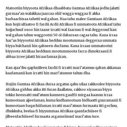
Matootiin biyyoota Afriikaa dhaabbata Gamtaa Afriikaa jedhu jalatti
gurmaa’an walakkaa jaarraa oliif wagga waggaa fi akka
barbaachisaa tahetti wal gahan. Haa tahu malee Gamtaan Afriikaa
kun hojii ulfaatoo fi fardii Ardii Afriikaa fi ummatoota Afriikaaf tahu
hojjachuuf osoo hin taane irratti wal faarsuu fi wal deggeruuf kan
wal gahan tahuu waggootni 50 ol dabarsan ragaa tahu. Kana irraa
har’as biyyootni Afriikaa hedduu mootummaa deggersa ummata
biyya bulchanii hin qabneen durfamu. Kana irraas ummatootni
biyyoota Afriikaa hedduun mootummoota farra dimokraasii fi
abbaa irree jalatti hiraarfamaa jiran.
Kan ajaa’ibu qaphxiileen fardii fi irratti mari’atamuu qaban akkanaa
kaafamanii kan irratti hin mari’atamne tahuu dha.
Hojiin Gamtaa Afriikaa dursa argatuu qabu silaa rakkoolee biyyoota
Afriikaa gidduu akka itti furan ilaallatuu, rakkoo siyaasaa biyya
tokko keessatti mul’atuun kanneen gaaffii mirgaa kaasuu irraa
kumootaan ajjeefaman, kuma kudhanootaan hidhaatti guuramanii fi
kumootaan baqachiifaman irratti mari’atuun furmaata itti gochuu,
dhukkuba, beelaa fi hiyyummaa Afriikaa qaanfachiisee fi
jilbeenfachiiseef furmaata argamsiisuuf mari’atuu ture.