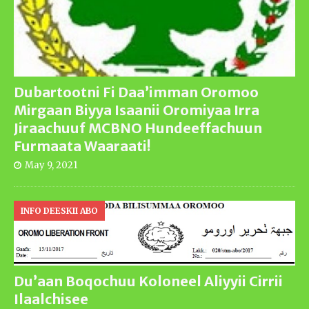
Dubartootni Fi Daa’imman Oromoo
Mirgaan Biyya Isaanii Oromiyaa Irra
Jiraachuuf MCBNO Hundeeffachuun
Furmaata Waaraati!
May 9, 2021
INFO DEESKII ABO
Du’aan Boqochuu Koloneel Aliyyii Cirrii
Ilaalchisee