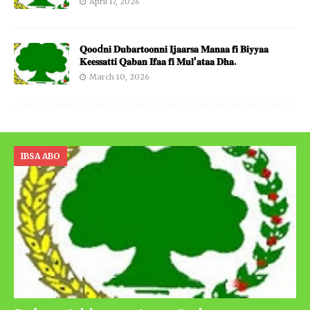
April 17, 2026
𝐐𝐨𝐨d𝐧𝐢 𝐃𝐮𝐛𝐚𝐫𝐭𝐨𝐨𝐧𝐧𝐢 𝐈𝐣𝐚𝐚𝐫𝐬𝐚 𝐌𝐚𝐧𝐚𝐚 𝐟𝐢 𝐁𝐢𝐲𝐲𝐚𝐚
𝐊𝐞𝐞𝐬𝐬𝐚𝐭𝐭𝐢 𝐐𝐚𝐛𝐚𝐧 𝐈𝐟𝐚𝐚 𝐟𝐢 𝐌𝐮𝐥’𝐚𝐭𝐚𝐚 𝐃𝐡𝐚.
March 10, 2026
IBSA ABO