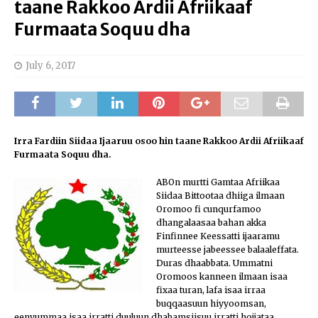
taane Rakkoo Ardii Afriikaaf
Furmaata Soquu dha
July 6, 2017
Irra Fardiin Siidaa Ijaaruu osoo hin taane Rakkoo Ardii Afriikaaf
Furmaata Soquu dha.
ABOn murtti Gamtaa Afriikaa
Siidaa Bittootaa dhiiga ilmaan
Oromoo fi cunqurfamoo
dhangalaasaa bahan akka
Finfinnee Keessatti ijaaramu
murteesse jabeessee balaaleffata.
Duras dhaabbata. Ummatni
Oromoos kanneen ilmaan isaa
fixaa turan, lafa isaa irraa
buqqaasuun hiyyoomsan,
eenyummaa isaa irratti duuluun dhabamsiisuu irratti hojjataa