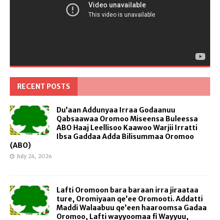
RECENT POSTS
Du’aan Addunyaa Irraa Godaanuu
Qabsaawaa Oromoo Miseensa Buleessa
ABO Haaj Leellisoo Kaawoo Warjii Irratti
Ibsa Gaddaa Adda Bilisummaa Oromoo
(ABO)
July 24, 2026
Lafti Oromoon bara baraan irra jiraataa
ture, Oromiyaan qe’ee Oromooti. Addatti
Maddi Walaabuu qe’een haaroomsa Gadaa
Oromoo, Lafti wayyoomaa fi Wayyuu,