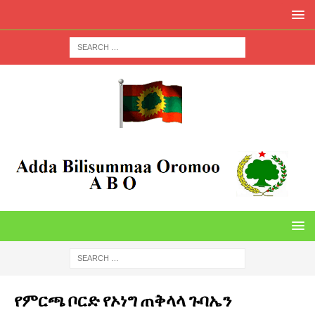
የምርጫ ቦርድ የኦነግ ጠቅላላ ጉባኤን