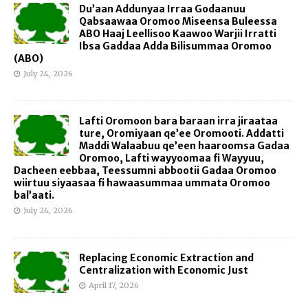
Du’aan Addunyaa Irraa Godaanuu
Qabsaawaa Oromoo Miseensa Buleessa
ABO Haaj Leellisoo Kaawoo Warjii Irratti
Ibsa Gaddaa Adda Bilisummaa Oromoo
(ABO)
July 24, 2026
Lafti Oromoon bara baraan irra jiraataa
ture, Oromiyaan qe’ee Oromooti. Addatti
Maddi Walaabuu qe’een haaroomsa Gadaa
Oromoo, Lafti wayyoomaa fi Wayyuu,
Dacheen eebbaa, Teessumni abbootii Gadaa Oromoo
wiirtuu siyaasaa fi hawaasummaa ummata Oromoo
bal’aati.
July 24, 2026
Replacing Economic Extraction and
Centralization with Economic Just
April 17, 2026