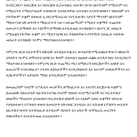
እናደርጋለን። ከድርጅቱ እና ከድርጅቱ ሊ/መንበርር እውቅና ውጭ በኦነግ ስም የሚሰሩም ሆነ
የሚደረጉት የሚድያ ዘመቻ ተቀባይነት እንደሌላቸው አጥብቀን እናስገነዝባለን። ግለሰብም ሆነ
የትኛውም ተቋም በዳውድ ኢብሳ ከሚመራው ኦነግ እውቅና ሳያገኙ ማንንም በኦነግ ስም
ማስተናገድ ህገ ወጥነትን ማበረታታት ነው። በተጨማሪም የሚድያ ተቋማት ተጨባጭ
እውነታን ከማዛባት እና ነገሮችን ከማባባስ እንዲቆጠቡ እናሳስባለን። ከኦነግ ጋር መስራት
የሚፈልግ የትኛው ተቋም ሆነ ሚድያ ህጋዊ እና ትክክለኛውን የግንኝነት አካሔድ ተከትሎ
መስራት እንዳለበት ጭምር ማስገንዘብ እንወዳለን።
የምርጫ ቦርድ ሀኔታዎችን በቅርበት እንዲከታተል እና ውሳኔዎቹ የሚመለከታቸውን ባለድርሻ
አካላትን ጭምር በማሳተፍ ህጋዊ እና ቅደም ተከተሉን በጠበቀ መልኩ እንዲተገበሩ እንዲያደርግ
ማስታወስ እንወዳለን። የምርጫ ቦርድ ተጨማሪ ጫና በማድረግ የድርጅታችን አባላት እና
አመራሮች እንድያስፈታ፣ የተዘጉ ጽ/ቤቶቻችን እንዲያስከፍት እና አሁንም አባላቶቻችንን እና
ደጋፊዎቻችንን እያሳደዱ ማሰር እንዲያስቆም አንጠይቃለን።
በመጨረሻም የኦሮሞ የፖሌቲካ መሪዎችን ለማስፈታት እና የኦነግን ድርጅታዊ ተቋምን
ለመጠበቅ ያለመታከት ለፈትህ የታገሉ የኦሮሞ ህዝብ፣ የኦሮሚያ ዜጎች እና የኢትዮጵያ
ህዝቦችን ማመስገን እንወዳለን።የኢትዮጵያ ህዝቦች እና የአለም አቀፍ ተቋማት በሃገሪቱ
የተከሰተውን የፖለቲካ ቀውስ ለመፍታት በትብብር እንዲሰሩ እና ፍትሐዊ የፖለትካ ውይይት
በኢትጵያ ውስጥ እንዲካሔድ እንዲሁም ለነጻነት እና አካታች ዲሞክራሲ መረጋገጥ
የበኩላችሁን እንኑድትወጡ እንጠይቃለን።