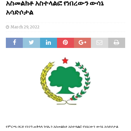
አስመልክቶ አስተላልፎ የነበረውን ውሳኔ
አሳድሶታል
March 29, 2022
የምርጫ ቦርድ የኦነግ ጠቅላላ ጉባኤን አስመልክቶ አስተላልፎ የነበረውን ውሳኔ አሳድሶታል