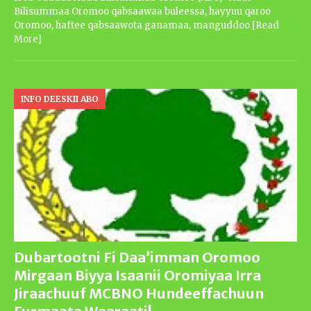
Bilisummaa Oromoo qabsaawaa buleessa, hayyuu qaroo
Oromoo, haftee qabsaawota ganamaa, manguddoo
[Read
More]
INFO DEESKII ABO
Dubartootni Fi Daa’imman Oromoo
Mirgaan Biyya Isaanii Oromiyaa Irra
Jiraachuuf MCBNO Hundeeffachuun