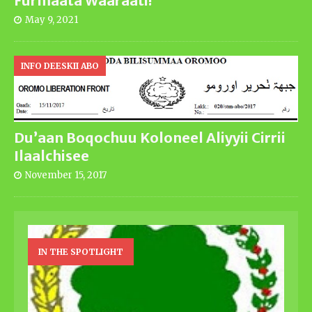
Furmaata Waaraati!
May 9, 2021
INFO DEESKII ABO
Du’aan Boqochuu Koloneel Aliyyii Cirrii
Ilaalchisee
November 15, 2017
IN THE SPOTLIGHT