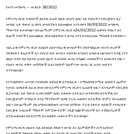
የኦነግ መግለጫ – መጋቢት 28/2022
የምርጫ ቦርድ ተወካዮች ለአንድ አመት በቤት ውስጥ እስር ላይ የነበሩትን የድርጅቱን ሊ/
መንበር አቶ ዳውድ ኢብሳን መጎብኘቱን አስመልክቶ ኦነግ በቀን 16/03/2022 መግለጫ
ማውጣቱ ይታወሳል። በተጨማሪም የምርጫ ቦርድ በ24/02/2022 ጠቅላላ ጉባኤን እና
ሌሎች ጉዳዮችን አስመልክቶ ያስተላለፋቸውን ውሳኔ ኦነግ እንደደረሰዉ ማሳወቅ እንወዳለን።
ብሔራዊ የምርጫ ቦርድ እነዚህን አስተዳደራዊ ውሳኔዎችን ያስተላለፈው የኦነግ መሪዎች
ያስገቡትን ቅሬታዎች እና የፍርድ ቤት ውሳኔን ተከትሎ እንደሆነ አሳውቆናል።ይሁን እንጂ ኦነግ
በዚሁ ጉዳይ ላይ ከአንድ አመት በፊት ተመሳሳይ ውሳኔ ተላልፎ መቀበላችንን አሳውቀን ነበር።
የአሁኑ ውሳኔ ጥቅት መሻሻሎች ቢደረጉበትም ከአምናው ውሳኔ ጋር አንድ መሆኑን
ተገንዝበናል።
ኦነግ በህገወጥ መንገድ የተዘጉበት ጽ/ቤቶቹ እንዲከፈቱ ፣ የማእከላዊ ኮሚቴ አባላትን ጨምሮ
የታሰሩ አባላቶቹ ይፈቱ ዘንድ በተደጋጋሚ የምርጫ ቦርድን ሲጠይቅ ነበር። እንዲሁም የድርጅቱ
ሊ/መንበር አቶ ዳውድ ኢብሳ ከቁም እስር ተለቀው እንደ ዜጋ መንቀሳቀስ እንዲችሉ እና
የድርጅቱንም ተግባራት እንደ ማንኛውም ህጋዊ ፓርቲ መከወን እንዲችሉ ጭምር ስናመለክት
ነበር። በተጨማሪም ያለ አግባብ በህገወጥ መንገድ በገዥው ፓርቲ የጸጥታ ሀይሎች የተዘረፉት
የድርጅቱ ንብረቶች ማለትም ኮምፒውተሮች፣ የእጅ ስልኮች፣ሰነዶች እና ተሽከርካሪዎች
እንዲመለሱልን በተደጋጋሚ ስናመለክት መቆየታችን ይታወሳል።
የምርጫ ቦርዱ በአሁኑ ጊዜ እየወሰደ ያለውን ውሳኔ እና እርምጃዎችን ኦነግ እያደነቀ
አፈጻጸሞቹ ግልጽነት ባለው መልኩ እና ከኦነግ ጋር በመነጋገር እንደሚተገበሩ ተስፋ