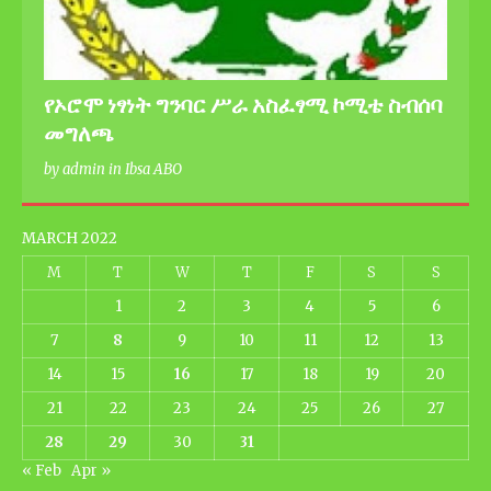
የኦሮሞ ነፃነት ግንባር ሥራ አስፈፃሚ ኮሚቴ ስብሰባ
መግለጫ
by admin in Ibsa ABO
MARCH 2022
M
T
W
T
F
S
S
1
2
3
4
5
6
7
8
9
10
11
12
13
14
15
16
17
18
19
20
21
22
23
24
25
26
27
28
29
30
31
« Feb
Apr »