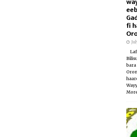
way
eeb
Gad
fi
Oro
Ju
Laft
Bili
bara 
Orom
haar
Wayy
More