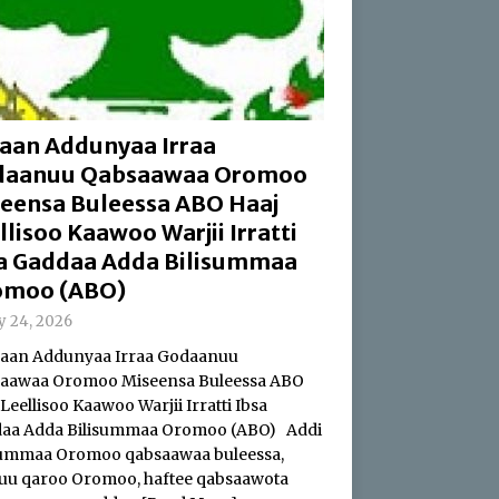
aan Addunyaa Irraa
daanuu Qabsaawaa Oromoo
eensa Buleessa ABO Haaj
llisoo Kaawoo Warjii Irratti
a Gaddaa Adda Bilisummaa
omoo (ABO)
ly 24, 2026
an Addunyaa Irraa Godaanuu
aawaa Oromoo Miseensa Buleessa ABO
Leellisoo Kaawoo Warjii Irratti Ibsa
aa Adda Bilisummaa Oromoo (ABO) Addi
summaa Oromoo qabsaawaa buleessa,
uu qaroo Oromoo, haftee qabsaawota