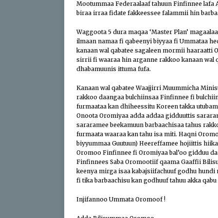
Mootummaa Federaalaaf tahuun Finfinnee lafa
biraa irraa fidate fakkeessee falammii hin barb
Waggoota 5 dura maqaa ‘Master Plan’ magaalaa
ilmaan namaa fi qabeenyi biyyaa fi Ummataa
kanaan wal qabatee sagaleen mormii haaraatti 
sirrii fi waaraa hin arganne rakkoo kanaan wal 
dhabamuunis ittuma fufa.
Kanaan wal qabatee Waajjirri Muummicha Ministe
rakkoo daangaa bulchiinsaa Finfinnee fi bulch
furmaataa kan dhiheessitu Koreen takka utubam
Onoota Oromiyaa adda addaa gidduuttis sararam
sararamee beekamuun barbaachisaa tahus rakkoo 
furmaata waaraa kan tahu isa miti. Haqni Oromo
biyyummaa Guutuun) Heereffamee hojiittis hiik
Oromoo Finfinnee fi Oromiyaa bal’oo gidduu daa
Finfinnees Saba Oromootiif qaama Gaaffii Bilisu
keenya mirga isaa kabajsiifachuuf godhu hundi 
fi tika barbaachisu kan godhuuf tahuu akka qabu
Injifannoo Ummata Oromoof !