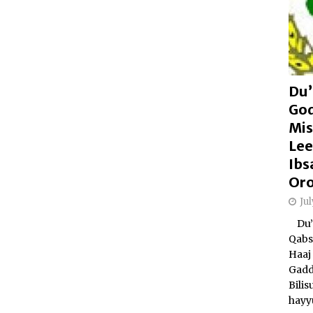
Du’
Go
Mis
Lee
Ibs
Or
Ju
Du’a
Qabs
Haaj 
Gadd
Bili
hayy