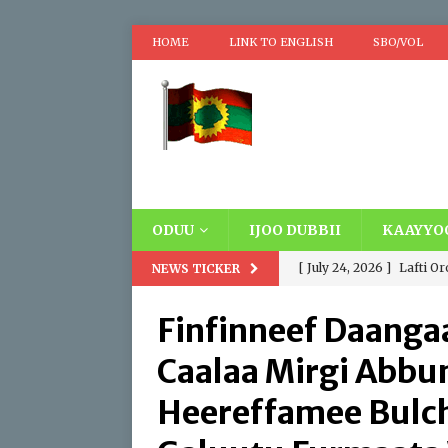
HOME
LINK TO ENGLISH
SBO/VOL
ODUU
IJOO DUBBII
KAAYYO
[ July 24, 2026 ]
Lafti O
NEWS TICKER
Oromooti. Addatti Madd
Finfinneef Daanga
wayyoomaa fi Wayyuu, D
Caalaa Mirgi Abb
siyaasaa fi hawaasumma
Heereffamee Bulchi
[ April 17, 2026 ]
Replaci
IBSA ABO