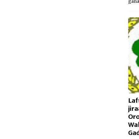
gan
Laf
jir
Oro
Wal
Gad