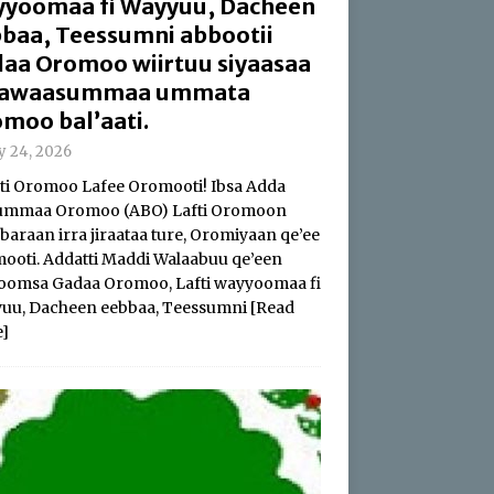
yoomaa fi Wayyuu, Dacheen
baa, Teessumni abbootii
aa Oromoo wiirtuu siyaasaa
 hawaasummaa ummata
moo bal’aati.
ly 24, 2026
i Oromoo Lafee Oromooti! Ibsa Adda
summaa Oromoo (ABO) Lafti Oromoon
baraan irra jiraataa ture, Oromiyaan qe’ee
ooti. Addatti Maddi Walaabuu qe’een
oomsa Gadaa Oromoo, Lafti wayyoomaa fi
uu, Dacheen eebbaa, Teessumni
[Read
]