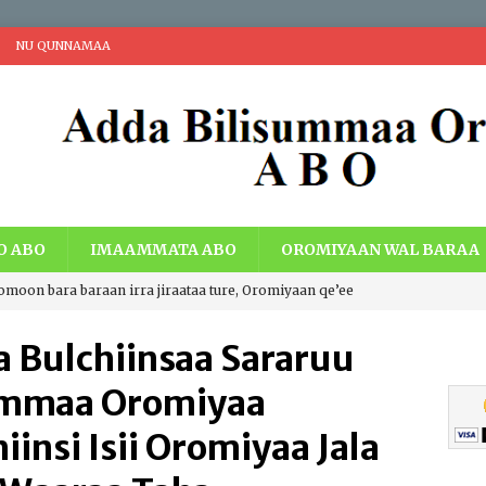
NU QUNNAMAA
O ABO
IMAAMMATA ABO
OROMIYAAN WAL BARAA
romoon bara baraan irra jiraataa ture, Oromiyaan qe’ee
i Walaabuu qe’een haaroomsa Gadaa Oromoo, Lafti
a Bulchiinsaa Sararuu
acheen eebbaa, Teessumni abbootii Gadaa Oromoo wiirtuu
ummaa Oromiyaa
a ummata Oromoo bal’aati.
IBSA ABO
insi Isii Oromiyaa Jala
ng Economic Extraction and Centralization with Economic Just