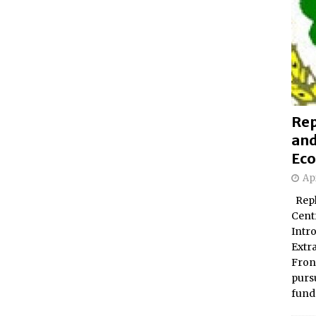
Rep
and
Eco
Apr
Repl
Centr
Intr
Extr
Fron
pursu
fund