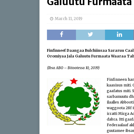
Galuutu Furmaata
[ April 17, 2026 ]
Sweepi
[ April 17, 2026 ]
Protect
March 11, 2019
ABO
[ July 24, 2026 ]
Du’aan 
Buleessa ABO Haaj Leell
Finfinneef Daangaa Bulchiinsaa Sararuu Caa
Oromiyaa Jala Galuutu Furmaata Waaraa Ta
Oromoo (ABO)
IBSA 
(Ibsa ABO – Bitoot
essa 10, 2019)
Finfinneen han
kaasisus miti.
gaafatus miti.
sarbamuutu dhi
ilaalles Abboo
waggoota 28f 
irratti Mirga 
dabra. Itti g
Federaalaaf ak
guutamee ibsam