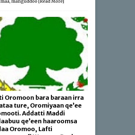
amaa, manguddoo
[Read More]
ti Oromoon bara baraan irra
aataa ture, Oromiyaan qe’ee
mooti. Addatti Maddi
aabuu qe’een haaroomsa
aa Oromoo, Lafti