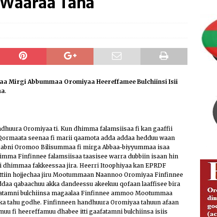
 Waaraa Taha
ng Justice and Law Enforcement Reforms
IBSA ABO
ion of Media Freedom and Investigative Journalism
IBSA
Addunyaa Irraa Godaanuu Qabsaawaa Oromoo Miseensa
isoo Kaawoo Warjii Irratti Ibsa Gaddaa Adda Bilisummaa
laa Mirgi Abbummaa Oromiyaa Heereffamee Bulchiinsi Isii
ha
.
ABO
dhuura Oromiyaa ti. Kun dhimma falamsiisaa fi kan gaaffii
 Qormaata seenaa fi marii qaamota adda addaa hedduu waan
 Sabni Oromoo Bilisummaa fi mirga Abbaa-biyyummaa isaa
mma Finfinnee falamsiisaa taasisee warra dubbiin isaan hin
tii dhimmaa fakkeessaa jira. Heerri Itoophiyaa kan EPRDF
ittiin hojjechaa jiru Mootummaan Naannoo Oromiyaa Finfinnee
Addaa qabaachuu akka dandeessu akeekuu qofaan laaffisee bira
aafatamni bulchiinsa magaalaa Finfinnee ammoo Mootummaa
ka tahu godhe. Finfinneen handhuura Oromiyaa tahuun afaan
uu fi heereffamuu dhabee itti gaafatamni bulchiinsa isiis