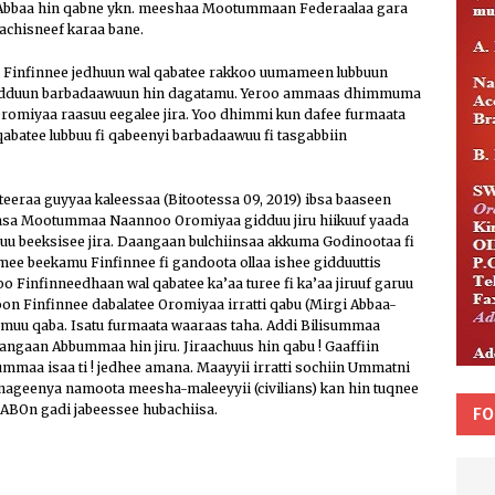
 Abbaa hin qabne ykn. meeshaa Mootummaan Federaalaa gara
aachisneef karaa bane.
 Finfinnee jedhuun wal qabatee rakkoo uumameen lubbuun
 hedduun barbadaawuun hin dagatamu. Yeroo ammaas dhimmuma
Oromiyaa raasuu eegalee jira. Yoo dhimmi kun dafee furmaata
qabatee lubbuu fi qabeenyi barbadaawuu fi tasgabbiin
eraa guyyaa kaleessaa (Bitootessa 09, 2019) ibsa baaseen
iinsa Mootummaa Naannoo Oromiyaa gidduu jiru hiikuuf yaada
uu beeksisee jira. Daangaan bulchiinsaa akkuma Godinootaa fi
ee beekamu Finfinnee fi gandoota ollaa ishee gidduuttis
Finfinneedhaan wal qabatee ka’aa turee fi ka’aa jiruuf garuu
on Finfinnee dabalatee Oromiyaa irratti qabu (Mirgi Abbaa-
amuu qaba. Isatu furmaata waaraas taha. Addi Bilisummaa
ngaan Abbummaa hin jiru. Jiraachuus hin qabu ! Gaaffiin
mmaa isaa ti ! jedhee amana. Maayyii irratti sochiin Ummatni
nageenya namoota meesha-maleeyyii (civilians) kan hin tuqnee
 ABOn gadi jabeessee hubachiisa.
FO