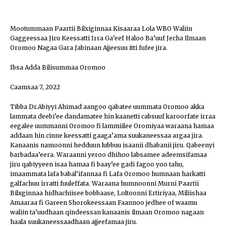
Mootummaan Paartii Bilxiginnaa Kisaaraa Lola WBO Waliin
Gaggeessaa Jiru Keessatti Irra Ga’eef Haloo Ba’uuf Jecha Ilmaan
Oromoo Nagaa Gara Jabinaan Ajjeesuu itti fufee jira.
Ibsa Adda Bilisummaa Oromoo
Caamsaa 7, 2022
Tibba Dr.Abiyyi Ahimad aangoo qabatee uummata Oromoo akka
lammata deebi’ee dandamatee hin kaanetti cabsuuf karoorfate irraa
eegalee uummanni Oromoo fi lammiilee Oromiyaa waraana hamaa
addaan hin cinne keessatti gaaga’ama suukaneessaa argaa jira.
Kanaanis namoonni hedduun lubbuu isaanii dhabanii jiru. Qabeenyi
barbadaa’eera. Waraanni yeroo dhihoo labsamee adeemsifamaa
jiru qabiyyeen isaa hamaa fi baay’ee gadi fagoo yoo tahu,
imaammata lafa babal’ifannaa fi Lafa Oromoo humnaan harkatti
galfachuu irratti fuuleffata. Waraana humnoonni Murni Paartii
Bilxginnaa hidhachiisee bobbaase, Loltoonni Ertiriyaa, Miliishaa
Amaaraa fi Gareen Shorokeessaan Faannoo jedhee of waamu
waliin ta’uudhaan qindeessan kanaanis ilmaan Oromoo nagaan
haala suukaneessaadhaan ajjeefamaa jiru.