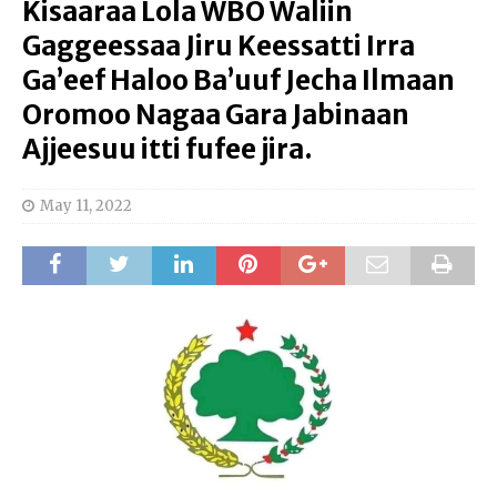
Kisaaraa Lola WBO Waliin
Gaggeessaa Jiru Keessatti Irra
Ga’eef Haloo Ba’uuf Jecha Ilmaan
Oromoo Nagaa Gara Jabinaan
Ajjeesuu itti fufee jira.
May 11, 2022