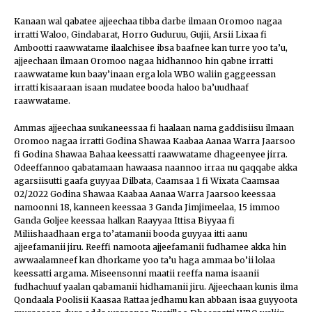
Kanaan wal qabatee ajjeechaa tibba darbe ilmaan Oromoo nagaa
irratti Waloo, Gindabarat, Horro Guduruu, Gujii, Arsii Lixaa fi
Ambootti raawwatame ilaalchisee ibsa baafnee kan turre yoo ta’u,
ajjeechaan ilmaan Oromoo nagaa hidhannoo hin qabne irratti
raawwatame kun baay’inaan erga lola WBO waliin gaggeessan
irratti kisaaraan isaan mudatee booda haloo ba’uudhaaf
raawwatame.
Ammas ajjeechaa suukaneessaa fi haalaan nama gaddisiisu ilmaan
Oromoo nagaa irratti Godina Shawaa Kaabaa Aanaa Warra Jaarsoo
fi Godina Shawaa Bahaa keessatti raawwatame dhageenyee jirra.
Odeeffannoo qabatamaan hawaasa naannoo irraa nu qaqqabe akka
agarsiisutti gaafa guyyaa Dilbata, Caamsaa 1 fi Wixata Caamsaa
02/2022 Godina Shawaa Kaabaa Aanaa Warra Jaarsoo keessaa
namoonni 18, kanneen keessaa 3 Ganda Jimjimeelaa, 15 immoo
Ganda Goljee keessaa halkan Raayyaa Ittisa Biyyaa fi
Miliishaadhaan erga to’atamanii booda guyyaa itti aanu
ajjeefamanii jiru. Reeffi namoota ajjeefamanii fudhamee akka hin
awwaalamneef kan dhorkame yoo ta’u haga ammaa bo’ii lolaa
keessatti argama. Miseensonni maatii reeffa nama isaanii
fudhachuuf yaalan qabamanii hidhamanii jiru. Ajjeechaan kunis ilma
Qondaala Poolisii Kaasaa Rattaa jedhamu kan abbaan isaa guyyoota