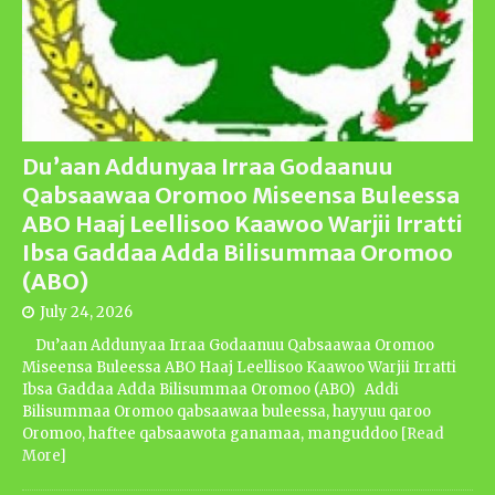
Du’aan Addunyaa Irraa Godaanuu
Qabsaawaa Oromoo Miseensa Buleessa
ABO Haaj Leellisoo Kaawoo Warjii Irratti
Ibsa Gaddaa Adda Bilisummaa Oromoo
(ABO)
July 24, 2026
Du’aan Addunyaa Irraa Godaanuu Qabsaawaa Oromoo
Miseensa Buleessa ABO Haaj Leellisoo Kaawoo Warjii Irratti
Ibsa Gaddaa Adda Bilisummaa Oromoo (ABO) Addi
Bilisummaa Oromoo qabsaawaa buleessa, hayyuu qaroo
Oromoo, haftee qabsaawota ganamaa, manguddoo
[Read
More]