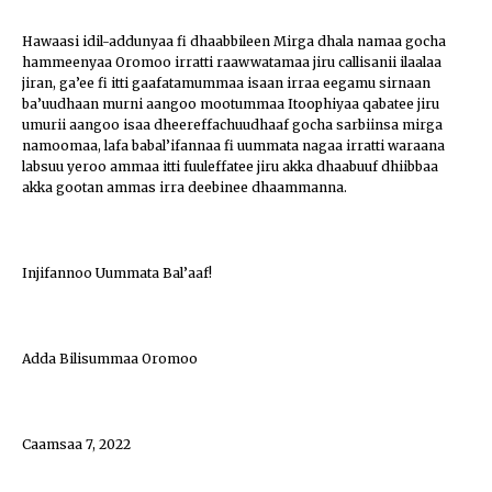
Hawaasi idil-addunyaa fi dhaabbileen Mirga dhala namaa gocha
hammeenyaa Oromoo irratti raawwatamaa jiru callisanii ilaalaa
jiran, ga’ee fi itti gaafatamummaa isaan irraa eegamu sirnaan
ba’uudhaan murni aangoo mootummaa Itoophiyaa qabatee jiru
umurii aangoo isaa dheereffachuudhaaf gocha sarbiinsa mirga
namoomaa, lafa babal’ifannaa fi uummata nagaa irratti waraana
labsuu yeroo ammaa itti fuuleffatee jiru akka dhaabuuf dhiibbaa
akka gootan ammas irra deebinee dhaammanna.
Injifannoo Uummata Bal’aaf!
Adda Bilisummaa Oromoo
Caamsaa 7, 2022