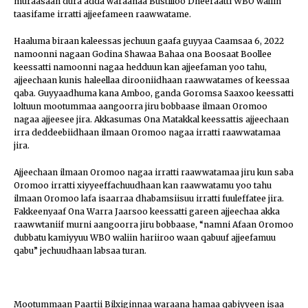
muraasaan dura adda waraanaa Bustilloo Dheeraatti WBO waliin
taasifame irratti ajjeefameen raawwatame.
Haaluma biraan kaleessas jechuun gaafa guyyaa Caamsaa 6, 2022
namoonni nagaan Godina Shawaa Bahaa ona Boosaat Boollee
keessatti namoonni nagaa hedduun kan ajjeefaman yoo tahu,
ajjeechaan kunis haleellaa dirooniidhaan raawwatames of keessaa
qaba. Guyyaadhuma kana Amboo, ganda Goromsa Saaxoo keessatti
loltuun mootummaa aangoorra jiru bobbaase ilmaan Oromoo
nagaa ajjeesee jira. Akkasumas Ona Matakkal keessattis ajjeechaan
irra deddeebiidhaan ilmaan Oromoo nagaa irratti raawwatamaa
jira.
Ajjeechaan ilmaan Oromoo nagaa irratti raawwatamaa jiru kun saba
Oromoo irratti xiyyeeffachuudhaan kan raawwatamu yoo tahu
ilmaan Oromoo lafa isaarraa dhabamsiisuu irratti fuuleffatee jira.
Fakkeenyaaf Ona Warra Jaarsoo keessatti gareen ajjeechaa akka
raawwtaniif murni aangoorra jiru bobbaase, “namni Afaan Oromoo
dubbatu kamiyyuu WBO waliin hariiroo waan qabuuf ajjeefamuu
qabu” jechuudhaan labsaa turan.
Mootummaan Paartii Bilxiginnaa waraana hamaa qabiyyeen isaa