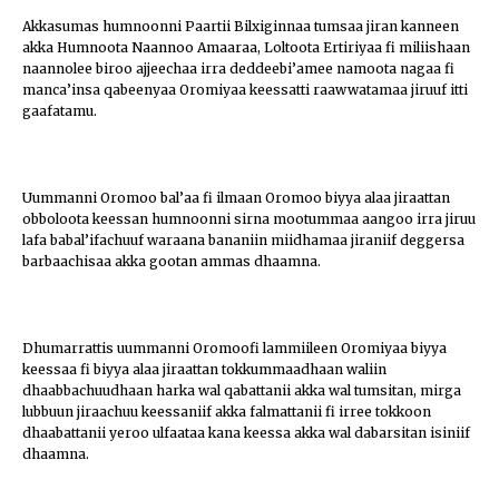
Akkasumas humnoonni Paartii Bilxiginnaa tumsaa jiran kanneen
akka Humnoota Naannoo Amaaraa, Loltoota Ertiriyaa fi miliishaan
naannolee biroo ajjeechaa irra deddeebi’amee namoota nagaa fi
manca’insa qabeenyaa Oromiyaa keessatti raawwatamaa jiruuf itti
gaafatamu.
Uummanni Oromoo bal’aa fi ilmaan Oromoo biyya alaa jiraattan
obboloota keessan humnoonni sirna mootummaa aangoo irra jiruu
lafa babal’ifachuuf waraana bananiin miidhamaa jiraniif deggersa
barbaachisaa akka gootan ammas dhaamna.
Dhumarrattis uummanni Oromoofi lammiileen Oromiyaa biyya
keessaa fi biyya alaa jiraattan tokkummaadhaan waliin
dhaabbachuudhaan harka wal qabattanii akka wal tumsitan, mirga
lubbuun jiraachuu keessaniif akka falmattanii fi irree tokkoon
dhaabattanii yeroo ulfaataa kana keessa akka wal dabarsitan isiniif
dhaamna.