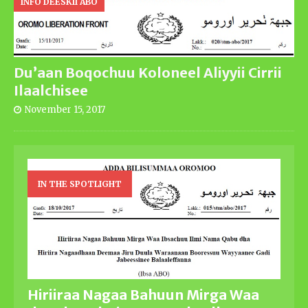
INFO DEESKII ABO
Du’aan Boqochuu Koloneel Aliyyii Cirrii
Ilaalchisee
November 15, 2017
IN THE SPOTLIGHT
Hiriiraa Nagaa Bahuun Mirga Waa