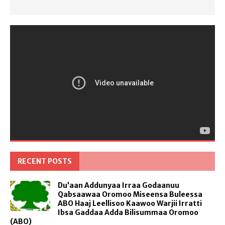
RECENT POSTS
Du’aan Addunyaa Irraa Godaanuu
Qabsaawaa Oromoo Miseensa Buleessa
ABO Haaj Leellisoo Kaawoo Warjii Irratti
Ibsa Gaddaa Adda Bilisummaa Oromoo
(ABO)