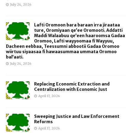
July 24, 2026
Lafti Oromoon bara baraan irra jiraataa
ture, Oromiyaan qe’ee Oromooti. Addatti
Maddi Walaabuu qe’een haaroomsa Gadaa
Oromoo, Lafti wayyoomaa fi Wayyuu,
Dacheen eebbaa, Teessumni abbootii Gadaa Oromoo
wiirtuu siyaasaa fi hawaasummaa ummata Oromoo
bal’aati.
July 24, 2026
Replacing Economic Extraction and
Centralization with Economic Just
April 17, 2026
Sweeping Justice and Law Enforcement
Reforms
April 17, 2026