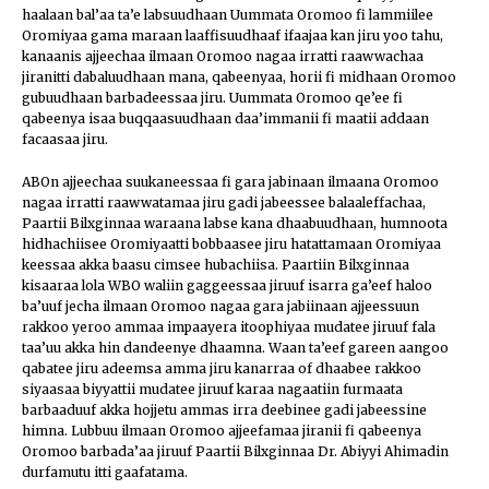
haalaan bal’aa ta’e labsuudhaan Uummata Oromoo fi lammiilee
Oromiyaa gama maraan laaffisuudhaaf ifaajaa kan jiru yoo tahu,
kanaanis ajjeechaa ilmaan Oromoo nagaa irratti raawwachaa
jiranitti dabaluudhaan mana, qabeenyaa, horii fi midhaan Oromoo
gubuudhaan barbadeessaa jiru. Uummata Oromoo qe’ee fi
qabeenya isaa buqqaasuudhaan daa’immanii fi maatii addaan
facaasaa jiru.
ABOn ajjeechaa suukaneessaa fi gara jabinaan ilmaana Oromoo
nagaa irratti raawwatamaa jiru gadi jabeessee balaaleffachaa,
Paartii Bilxginnaa waraana labse kana dhaabuudhaan, humnoota
hidhachiisee Oromiyaatti bobbaasee jiru hatattamaan Oromiyaa
keessaa akka baasu cimsee hubachiisa. Paartiin Bilxginnaa
kisaaraa lola WBO waliin gaggeessaa jiruuf isarra ga’eef haloo
ba’uuf jecha ilmaan Oromoo nagaa gara jabiinaan ajjeessuun
rakkoo yeroo ammaa impaayera itoophiyaa mudatee jiruuf fala
taa’uu akka hin dandeenye dhaamna. Waan ta’eef gareen aangoo
qabatee jiru adeemsa amma jiru kanarraa of dhaabee rakkoo
siyaasaa biyyattii mudatee jiruuf karaa nagaatiin furmaata
barbaaduuf akka hojjetu ammas irra deebinee gadi jabeessine
himna. Lubbuu ilmaan Oromoo ajjeefamaa jiranii fi qabeenya
Oromoo barbada’aa jiruuf Paartii Bilxginnaa Dr. Abiyyi Ahimadin
durfamutu itti gaafatama.