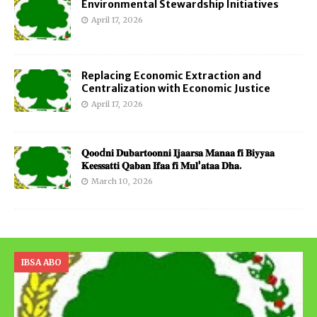
Environmental Stewardship Initiatives
April 17, 2026
Replacing Economic Extraction and
Centralization with Economic Justice
April 17, 2026
𝐐𝐨𝐨d𝐧𝐢 𝐃𝐮𝐛𝐚𝐫𝐭𝐨𝐨𝐧𝐧𝐢 𝐈𝐣𝐚𝐚𝐫𝐬𝐚 𝐌𝐚𝐧𝐚𝐚 𝐟𝐢 𝐁𝐢𝐲𝐲𝐚𝐚
𝐊𝐞𝐞𝐬𝐬𝐚𝐭𝐭𝐢 𝐐𝐚𝐛𝐚𝐧 𝐈𝐟𝐚𝐚 𝐟𝐢 𝐌𝐮𝐥’𝐚𝐭𝐚𝐚 𝐃𝐡𝐚.
March 10, 2026
IBSA ABO