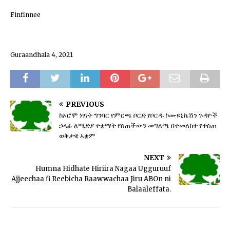
Finfinnee
Guraandhala 4, 2021
PREVIOUS
ከኦሮሞ ነፃነት ግንባር የምርጫ ቦርድ የቦርዱ ኮሙዩኒኬሽን ጉዳዮች
ኃላፊ ለሚድያ ተቋማት የስጠችውን መግለጫ በተመለከተ የተስጠ
ወቅታዊ አቋም
NEXT
Humna Hidhate Hiriira Nagaa Ugguruuf
Ajjeechaa fi Reebicha Raawwachaa Jiru ABOn ni
Balaaleffata.