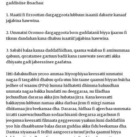
gaddisiise ibsachaa:
1. Maatii fi firroottan dargaggoota lubbuun isaanii dabarte kanaaf
jajjabina hawwina.
2. Ummatni Oromoo dargaggoota boru guddatanii biyya ijaaruu fi
tiksuu dandahan kana dhabuu isaatiif jajjabina hawwina.
3. Sababi balaa kanaa daddaffiidhan, qaama walabaa fi aminummaa
qabuun, qoratamee gartuun badii kana raawwate seeratti akka
dhiyaatu gadi jabeessinee gaafatna.
Iitti dabaluudhan yeroo ammaa Itiyoophiyaa keessatti ummatni
nagaa fi tasgabbii dhabuu qofa utuu hin taane qaamni biyyan bulcha
jedhee of waamu (PPn) humna hidhatetti dhimma bahuudhan
ummata nagaa bakka hundatti nu deeggaraa, nu filadhaa
jechuudhan dararaa akka jiru hubataa jirra. Kana keessatti
bakkayyuu lubbuun namaa akka darbaa jiruu fi mirgi namaa
dhiitamaa jiru beekamaa dha. Dararaa, hidhaa fi ajjeechaa uummata
irratti raawwachuudhan sodaachisanii deegarsa argachuun fi
jeequmsa keessatti filmaata geggeessuu yaaluun kuni daddaffiin
yoo hin dhaabbanne balaa daran guddaa akka fidu beekamaa dha.
Dantaa siyaasaa fi fedhii aangoorra turuuf jecha qaamni biyya