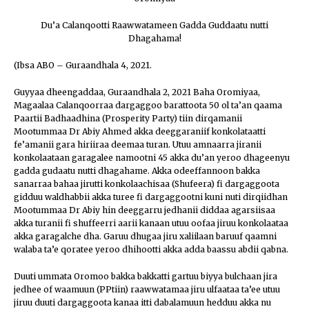
Du’a Calanqootti Raawwatameen Gadda Guddaatu nutti
Dhagahama!
(Ibsa ABO – Guraandhala 4, 2021.
Guyyaa dheengaddaa, Guraandhala 2, 2021 Baha Oromiyaa,
Magaalaa Calanqoorraa dargaggoo barattoota 50 ol ta’an qaama
Paartii Badhaadhina (Prosperity Party) tiin dirqamanii
Mootummaa Dr Abiy Ahmed akka deeggaraniif konkolataatti
fe’amanii gara hiriiraa deemaa turan. Utuu amnaarra jiranii
konkolaataan garagalee namootni 45 akka du’an yeroo dhageenyu
gadda gudaatu nutti dhagahame. Akka odeeffannoon bakka
sanarraa bahaa jirutti konkolaachisaa (Shufeera) fi dargaggoota
gidduu waldhabbii akka turee fi dargaggootni kuni nuti dirqiidhan
Mootummaa Dr Abiy hin deeggarru jedhanii diddaa agarsiisaa
akka turanii fi shuffeerri aarii kanaan utuu oofaa jiruu konkolaataa
akka garagalche dha. Garuu dhugaa jiru xaliilaan baruuf qaamni
walaba ta’e qoratee yeroo dhihootti akka adda baassu abdii qabna.
Duuti ummata Oromoo bakka bakkatti gartuu biyya bulchaan jira
jedhee of waamuun (PPtiin) raawwatamaa jiru ulfaataa ta’ee utuu
jiruu duuti dargaggoota kanaa itti dabalamuun hedduu akka nu