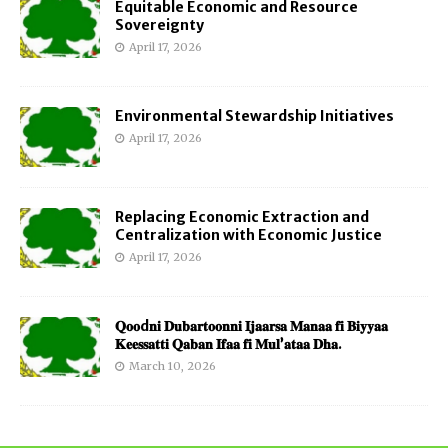
Equitable Economic and Resource
Sovereignty
April 17, 2026
Environmental Stewardship Initiatives
April 17, 2026
Replacing Economic Extraction and
Centralization with Economic Justice
April 17, 2026
𝐐𝐨𝐨d𝐧𝐢 𝐃𝐮𝐛𝐚𝐫𝐭𝐨𝐨𝐧𝐧𝐢 𝐈𝐣𝐚𝐚𝐫𝐬𝐚 𝐌𝐚𝐧𝐚𝐚 𝐟𝐢 𝐁𝐢𝐲𝐲𝐚𝐚
𝐊𝐞𝐞𝐬𝐬𝐚𝐭𝐭𝐢 𝐐𝐚𝐛𝐚𝐧 𝐈𝐟𝐚𝐚 𝐟𝐢 𝐌𝐮𝐥’𝐚𝐭𝐚𝐚 𝐃𝐡𝐚.
March 10, 2026