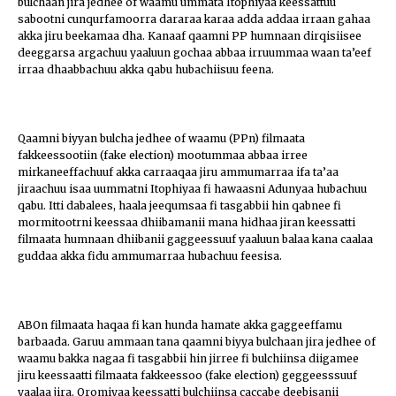
bulchaan jira jedhee of waamu ummata Itophiyaa keessattuu
sabootni cunqurfamoorra dararaa karaa adda addaa irraan gahaa
akka jiru beekamaa dha. Kanaaf qaamni PP humnaan dirqisiisee
deeggarsa argachuu yaaluun gochaa abbaa irruummaa waan ta’eef
irraa dhaabbachuu akka qabu hubachiisuu feena.
Qaamni biyyan bulcha jedhee of waamu (PPn) filmaata
fakkeessootiin (fake election) mootummaa abbaa irree
mirkaneeffachuuf akka carraaqaa jiru ammumarraa ifa ta’aa
jiraachuu isaa uummatni Itophiyaa fi hawaasni Adunyaa hubachuu
qabu. Itti dabalees, haala jeequmsaa fi tasgabbii hin qabnee fi
mormitootrni keessaa dhiibamanii mana hidhaa jiran keessatti
filmaata humnaan dhiibanii gaggeessuuf yaaluun balaa kana caalaa
guddaa akka fidu ammumarraa hubachuu feesisa.
ABOn filmaata haqaa fi kan hunda hamate akka gaggeeffamu
barbaada. Garuu ammaan tana qaamni biyya bulchaan jira jedhee of
waamu bakka nagaa fi tasgabbii hin jirree fi bulchiinsa diigamee
jiru keessaatti filmaata fakkeessoo (fake election) geggeesssuuf
yaalaa jira. Oromiyaa keessatti bulchiinsa caccabe deebisanii