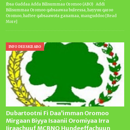
Ibsa Gaddaa Adda Bilisummaa Oromoo (ABO) Addi
Bilisummaa Oromoo qabsaawaa buleessa, hayyuu qaroo
Oromoo, haftee qabsaawota ganamaa, manguddoo
[Read
More]
INFO DEESKII ABO
Dubartootni Fi Daa’imman Oromoo
Mirgaan Biyya Isaanii Oromiyaa Irra
Jiraachuuf MCBNO Hundeeffachuun