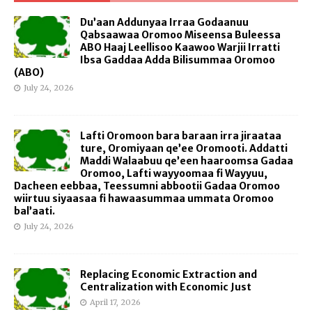
Du’aan Addunyaa Irraa Godaanuu
Qabsaawaa Oromoo Miseensa Buleessa
ABO Haaj Leellisoo Kaawoo Warjii Irratti
Ibsa Gaddaa Adda Bilisummaa Oromoo
(ABO)
July 24, 2026
Lafti Oromoon bara baraan irra jiraataa
ture, Oromiyaan qe’ee Oromooti. Addatti
Maddi Walaabuu qe’een haaroomsa Gadaa
Oromoo, Lafti wayyoomaa fi Wayyuu,
Dacheen eebbaa, Teessumni abbootii Gadaa Oromoo
wiirtuu siyaasaa fi hawaasummaa ummata Oromoo
bal’aati.
July 24, 2026
Replacing Economic Extraction and
Centralization with Economic Just
April 17, 2026