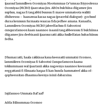
ijaaruuf lammilleen Oromiyaa Mootummaa Ce’umsaa Biyyoolessa
Oromiyaa (MCBO) ijaarrataa jiru. ABOn bulchiisa diigamee jiru
suphuu, nagaa fi tasgabbii buusuu fi maree ummatoota walitti
dhiheessu – haasawaa karaa nagaa (peaceful dialogue)- gochuuf
dursa kennuun furmaata waaraa fida jedhee amana. Kanaafis,
Lammileen Oromiyaa MCBO jabeeffachuu fi Sabootrni
cunqursfamoon kaan naannoo isaanii tasgabbeessuu fi bulchiinsa
diigamee jiru deebisanii ijaaruurratti akka fuulleffatan hubachiisuu
fedha.
Dhumarratti, haala rakkisaa kana keessatti ummatni Oromoo,
lammiileen Oromiyaa fi Sabootni Cunqurfamoon kaana
tokkummaan wal ijaartanii akka nageenya naannoo keessanii
eeggattanii fi filmaata haqaa fi kan hunda hammateef akka of-
qopheessitan dhaamsa keenya isinii dabarsina.
Injifannoo Ummata Bal’aaf!
Adda Bilisummaa Oromoo