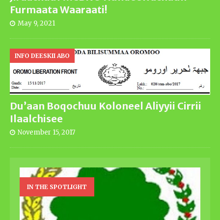
Furmaata Waaraati!
May 9, 2021
INFO DEESKII ABO
Du’aan Boqochuu Koloneel Aliyyii Cirrii
Ilaalchisee
November 15, 2017
IN THE SPOTLIGHT