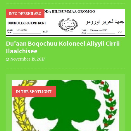
INFO DEESKII ABO
Du’aan Boqochuu Koloneel Aliyyii Cirrii
Ilaalchisee
November 15, 2017
IN THE SPOTLIGHT