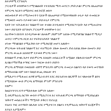
ለተቃዋሚ የፓለቲካ
ፓርቲዎች ሀሳባቸውን የሚገልፁበት የተደላደለ ሜዳ መኖርን ያካትታል፡፡ ምርጫ በአጠቃላይ
የምርጫ ካርድን በሚስጥር ወደ ኮሮጆ ወስጥ
ወደመክተቻ ቀን የሚያመሩትን ሂደቶች በአጠቃላይ የሚስተዋሉበት ሁኔታ ላይ ተመስርቶ
የሚወሰን መሆኑ የታወቀ ነው፡፡ ይህ ሁኔታ የምርጫ
ሂደት ነፃ፣ ፍትሐዊ እና ገለልተኛ ነው ተብሎ እንዲወሰን የሚያደርግ ሂደት ላይ የሚመረኮዝ
ነው፡፡ ይህ ሂደት በፓለቲካ ፓርቲዎች ሀሳባቸውን እና
ስራቸውን በነፃነት እንዲያሳውቁ፣ ለሁሉም ያለምንም አድሎ የሚያገለግል ገለልተኛ ሚዲያ
መኖር፣ የምርጫ ቦርድ እና የፍትህ አካላት ገለልተኛ
ሆነው ማገልገልን የሚፈቅድ ቦታ የሚያዘጋጅ መሆን አለበት፡፡
ምርጫው ፍትሐዊ ገለልተኛ እና ተአማኒነት ያለው ለመሆነ ያነሰ እድል ያለው በመሆኑ ይህ
ምርጫ ውጤቱ አስቀድሞ የታወቀ ምርጫ ነው፡፡
ለገለልተኛ ታዛቢ ከታየ ይህ ምርጫ እነዚህን መስፈርቶች አሟልቶ ያልቀረበ ፍፁም ምርጫ
ሊባል የማይችል ተግባር ነው፡፡ ገዢው ቡድን ይህንን
ምርጫ ለማካሄድ የወሰነበት ብቸኛ ምክንያት በምርጫ ተመርጦ ስልጣን ላይ የወጣ መንግስት
ለማስመሰል ብቻ ነው፡፡ ከዚህ ውጪ በዛሬው ቀን
በሚሊዮን የሚቆጠሩ ዜጎቹ ለሚራብ ድሃ አገር ይህ አይነቱ በለጋሾች እና ባለሀብቶች ልገሳ
የሚካሄደው ውድ ምርጫ ለማካሄድ ምንም ምክንያት
የለም፡፡
ከዚህ የተነሳ ኦነግ የሚከተለው እምነት አለው፡
1. በዲሞክራሲ ስርዓት ውስጥ የሚደረግ ነፃ እና ፍትሐዊ ምርጫ ለማካሄድ የሚያስፈልጉ
ዝቅተኛ መስፈርቶችን ማሟላት ይቅርና የአገሪቷ
የአሁኑ ገዢ መንግስት በሌላው አገር የሚታዩ ነፃ ያልሆኑ የዲሞክራሲ ዝቅተኛ ደረጃዎችን
እንኳን አያሟላም፡፡