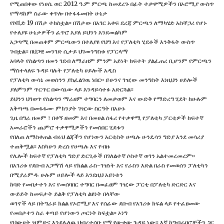
የሚጠበቀው የነሀሴ ወር 2012 ዓ.ም ምርጫ ከመደረጉ በፊት ተቃዋሚዎችን በኦሮሚያ ውስጥ
የማዳከም ስራው ቀጥሎ በተፋፋመበት ሁኔታ
የኮቪድ 19 በሽታ ተከስቷል፡፡ በሽታው በአገር አቀፍ ደረጃ ምርጫን ለማካሄድ አስቸጋሪ የሆኑ
የተለያዩ ሁኔታዎችን ፈጥሮ እያለ ይህንን እንደመልካም
አጋጣሚ በመጠቀም ምርጫውን በተለያዩ የህግ እና የፓለቲካ ሂደቶች እንቅፋት ውስጥ
ገብቷል፡፡ በህጋዊ መንገድ ሲታይ ህገመንግስቱ የፓርላማ
አባላት የስልጣን ዘመን ገደብ ለማራዘም ምንም አይነት ክፍተት ያልፈጠረ ቢሆንም የምርጫን
ማስተላለፍ ጉዳይ ባሉት የፓለቲካ ሀይሎች አዲስ
የፓለቲካ ውሳኔ መወሰንን ያስፈልገዉ ነበር፡፡ ይሁንና ገዢው መንግስት እነዚህን ሀይሎች
ያለምንም ጥርጥር በውሳኔው ላይ እንዳይሳተፉ አድርጓል፡፡
ይህንን ህገወጥ የስልጣን ማራዘም ተግባርን ለመቃወም እና ውድቅ የማድረግ ሂደት ከሁሉም
አቅጣጫ በመፋፋሙ ምክንያት ገዢው ስርዓት በአሁኑ
ጊዜ በግራ ዘመም ፣ በቀኝ ዘመም እና በመሀል ሰፋሪ የተቃዋሚ የፓለቲካ ፓርቲዎች ከፍተኛ
አመራሮችን ጨምሮ ተቃዋሚዎችን የመስበር ሂደቱን
የበለጠ ለማስቀጠል ብሩህ ልጃችን የሆነውን አርቲስት ሀጫሉ ሁንዴሳን ግድያ እንደ መሳሪያ
ተጠቅሟል፡፡ እስካሁን ድረስ የሀጫሉ እና የብዙ
የሌሎች ከፍተኛ የፓለቲካ ግድያ ድርጊቶች በገለልተኛ ሶስተኛ ወገን አልተመረመረም፡፡
በአገሪቱ የደቡብ አጋማሽ ላይ የክልል ራስ-ገዝነት እና የራስን እድል በራስ የመወሰን ፓለቲካን
በሚያራምዱ ሁሉም ሀይሎች ላይ እንደዚህ አይነቱን
ከባድ የመበታተን እና የመሰባበር ተግባር በመፈፀም ገዢው ፓርቲ በፓለቲካ ድርድር እና
ውይይት ከመፍታት ይልቅ የፓለቲካ ልዩነት በላቸው
ወገኖች ላይ በትግራይ ክልል የኦሮሚያ እና የሰፊው ደቡብ የአገሪቱ ክፍል ላይ የተፈፀመው
የመበታተን ስራ ቀጣይ የሆነውን ጦርነት ከፍቷል፡፡ ኦነግ
የህውሀት ዝምድና እንደሌለዉ ህብረተሰቡ የሚያውቀው ጉዳይ ነው፡፡ እኛ ከግብራበሮቻችን ጋር