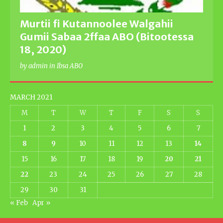
Murtii fi Kutannoolee Walgahii
Gumii Sabaa 2ffaa ABO (Bitootessa
18, 2020)
by admin in Ibsa ABO
MARCH 2021
M
T
W
T
F
S
S
1
2
3
4
5
6
7
8
9
10
11
12
13
14
15
16
17
18
19
20
21
22
23
24
25
26
27
28
29
30
31
« Feb
Apr »