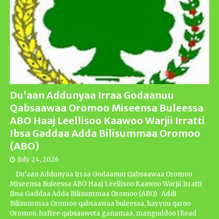
Du’aan Addunyaa Irraa Godaanuu
Qabsaawaa Oromoo Miseensa Buleessa
ABO Haaj Leellisoo Kaawoo Warjii Irratti
Ibsa Gaddaa Adda Bilisummaa Oromoo
(ABO)
July 24, 2026
Du’aan Addunyaa Irraa Godaanuu Qabsaawaa Oromoo
Miseensa Buleessa ABO Haaj Leellisoo Kaawoo Warjii Irratti
Ibsa Gaddaa Adda Bilisummaa Oromoo (ABO) Addi
Bilisummaa Oromoo qabsaawaa buleessa, hayyuu qaroo
Oromoo, haftee qabsaawota ganamaa, manguddoo
[Read