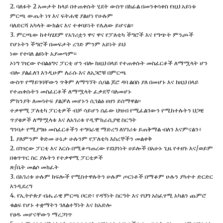
2. ባለፉት 2 አመታት ከላይ በተጠቀሱት ሂደት ውስጥ በከፊል በመንቀሳቀስ የዚህ አይነቱ
ምርጫ ውጤት ነፃ እና ፍትሐዊ ያልሆነ የሁሉም
ባለድርሻ አካላት ውክልና እና ተቀባይነት የሌለው ይሆናል፡፡
3. ምርጫው ከተካሄደም የአገሪቷን ዋና ዋና የፓለቲካ ችግሮች እና የግጭት ምንጮች
የሆኑትን ችግሮች በመፍታት ረገድ ምንም አይነት ይህ
ነው የተባለ ልዩነት አያመጣም፡፡
ኦነግ ገዢው የብልፅግና ፓርቲ ሆን ብሎ ከዚህ በላይ የተጠቀሱት መስፈርቶች ለማሟላት ሆን
ብሎ ያልፈለገ እንዲሁም ለራሱ እና ለአጋሮቹ በምርጫ
ውስጥ የማይገባቸውን ጥቅም ለማግኘት ሲባል ጆሮ ዳባ ልበስ ያለ በመሆኑ እና ከዚህ በላይ
የተጠቀሱትን መስፈርቶች ለማሟላት ፈቃደኛ ባለመሆኑ
ምክንያት ለመሳተፍ ያልቻለ መሆኑን ሲገልፅ ሀዘን ይሰማዋል፡፡
ተቃዋሚ ፓለቲካ ፓርቲዎች ብቻ ሳይሆን ሰፊው ህዝብ የሚፈልገውን የሚከተሉትን ህጋዊ
ጥያቄዎች ለማሟላቱ እና ለአገሪቱ የዲሞክራሲያዊ ስርዓት
ግንባታ የሚያግዙ መስፈርቶችን ተግባራዊ ማድረግ ለሃገሪቱ ይጠቅማል ብለን እናምናልን፥
1. ያለምንም ቅድመ ሁኔታ ሁሉንም የፓለቲካ እስረኞችን መልቀቅ
2. በገዢው ፓርቲ እና እርሱ በሚቆጣጠረው የደህንነት ሀይሎች በአሁኑ ጊዜ የተዘጉ እና/ወይም
በቁጥጥር ስር ያሉትን የተቃዋሚ ፓርቲዎች
ጽ/ቤት መልሶ መክፈት
3. በአገሪቱ ሁሉም ክፍሎች የሚስተዋሉትን ሁሉም ጦርነቶች በማቆም ሁሉን ያካተተ ድርድር
እንዲደረግ
4. የኢትዮጵያ ብሔራዊ ምርጫ ቦርድ፣ የዳኝነት ስርዓት እና የህግ አስፈፃሚ አካልን ጨምሮ
ቁልፍ የሆኑ ተቋማትን ገለልተኝነት እና ከአድሎ
የፀዱ መሆናቸውን ማረጋገጥ