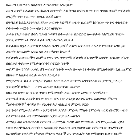
በመሆን ህውሃትን ከስልጣን ለማስወገድ እንዲሁም
አሁን አቋም በሌለው የኢህአዴግ መንግስት ላይ ትግል ስናካሂድ የነበርን ግንባር ቀደም የፓለቲካ
ድርጅት ነን፡፡ ነገር ግን በመርህ ደረጃ አሁን
በትግራይ ክልል እየተካሄደ ያለው ጦርነት ኦሮሚያ ውስጥ ሲፈፀም ከነበረው ጭቆና ተስፋፍቶ
የተዛመተ ጦርነት ነው ብለን እንገነዘባለን፡፡
ታላቁ የኢትዮጵያ ህዳሴ ግድብ ጉዳይን በተመለከተ በድርድር ለመፍታት ለአሜሪካ ገዢው
ፓርቲ ስምምነት ደርሶ ትልቅ የዲፕሎማሲ ስህተት
ከተፈፀመ በኋላ ኢትዮጵያ አጋሯን ሱዳን ያጣች ሲሆን እኛ አሁን ከሌላዋ የጎረቤት አገር ጋር
ጦርነት ልንጋጠም አፋፍ ላይ እንገኛለን፡፡ ከፍተኛ
የፓለቲካ አመራሮችን ጨምሮ የዋና ዋና ተቃዋሚ ፓለቲካ ፓርቲዎች አባላት በገዢው ፓርቲ
በዘፈቀደ ተይዘው የሚታሰሩበት፤ በፍርድ ቤቶች
ወይም በመንግስት አቃቤ ህግ መስሪያ ቤቶች ሙሉ በሙሉ ነፃ ተብሎ በሚለቀቁበት ጊዜ ጨምሮ
በከፍተኛ አሰቃቂ ሁኔታ ውስጥ እንዲቆዩ
የሚደረግበት ሁኔታ የሚስተዋልበት አገር ውስጥ እየኖርን እንገኛለን፡፡ የተቃዋሚ ፓለቲካ
ፓርቲዎች ጽ/ቤት – ከዋና መስሪያ ቤቶቻቸው ጨምሮ
በዘፈቀደ በገዢው ፓርቲ ተወሮ የሚያዝበት አገር ውስጥ እየኖርን እንገኛለን፡፡
እንግዲህ በዚህ አይነት ሁኔታ ውስጥ ሆና ነው አገሪቷ ለአቀር አቀፍ አጠቃላይ ምርጫ
“እየተዘጋጀች” ትገኛለች፡፡ የኢትዮጵያ ብሔራዊ ምርጫ ቦርድ
እና ጉዳዩ የሚመለከታቸው እያንዳንዱ አባላት ምርጫ ማለት የምርጫ ካርድ በኮሮጆ ውስጥ
ስለምንከትበት ቀን የምናወሳበት ሂደት ብቻ አለመሆኑን
ለማስታወስ እንወዳለን፡፡ የምርጫ ጠቃሚው ጉዳይ ወደ ምርጫው ቀን የሚመራው ሂደት
ነው፡፡ የዲሞክራሲ ስርዓትን ለመዘርጋት የመአዘን ድንጋይየሆነው የምርጫው ተአማኒነት
በአብዛኛው የሁሉም የቅድመ ምርጫ ሂደቶች እና ተግባራት ላይ የሚወሰን ሲሆን ይህም