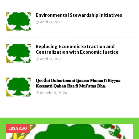
Environmental Stewardship Initiatives
April 17, 2026
Replacing Economic Extraction and
Centralization with Economic Justice
April 17, 2026
𝐐𝐨𝐨d𝐧𝐢 𝐃𝐮𝐛𝐚𝐫𝐭𝐨𝐨𝐧𝐧𝐢 𝐈𝐣𝐚𝐚𝐫𝐬𝐚 𝐌𝐚𝐧𝐚𝐚 𝐟𝐢 𝐁𝐢𝐲𝐲𝐚𝐚
𝐊𝐞𝐞𝐬𝐬𝐚𝐭𝐭𝐢 𝐐𝐚𝐛𝐚𝐧 𝐈𝐟𝐚𝐚 𝐟𝐢 𝐌𝐮𝐥’𝐚𝐭𝐚𝐚 𝐃𝐡𝐚.
March 10, 2026
IBSA ABO