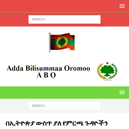
በኢትዮጵያ ውስጥ ያለ የምርጫ ጉዳዮችን