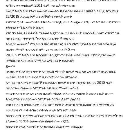
ለማከናወን መስከረም 2011 ዓ.ም ወደ ኢትዮጵያ ርዕሰ
መዲና አዲስ አበባ የኦነግ አመራር መመለሱ ይታወሳል፡፡ በወቅቱ ህዝባችን አገሪቷ ከሚያዝያ
12/2018 እ.ኤ.አ ጀምሮ የገባችበትን የሁለት አመት
የሽግግር ሂደት መጠናቀቅን ተከትሎ በአገሪቷ ታሪክ ለመጀመሪያ ጊዜ ነፃ እና ፍትሐዊ ምርጫ
ይካሄዳል የሚል እምነት ነበር፡፡
ነገር ግን እነዚህ ተስፋዎች ማቆልቆል ጀምረው ወደ ባዶ ደረጃ የወረዱት ብዙም ረዥም ጊዜ
ሳይቆዩ ነበር፡፡ ተቃዋሚ “የፓለቲካ ፓርቲዎች ወደ አገር
እንዲገባ መፍቀድ” የሚለውን ባነር ባነገበ ገዢ ቡድን ርካሽ የፓለቲካ ድል ግብ ከዋለ በኋላ
ስርዓቱ ምንም ጊዜ አላባከነም፡፡ ኦነግ በመስከረም 5 ቀን
2011 ዓ.ም አዲስ አበባ ከደረሰበት ቀን ጀምሮ በጥቂት ቀናት ውስጥ የፕሮፖጋንዳ ዘመቻ
በማህበራዊ እና በመደበኛ ሚዲያ አማካይነት ይደረግበት
ጀመር፡፡
በእነዚህ የፕሮፖጋንዳ ጥቃት እና መረጃ ማሳሳት ዘመቻ ጫፍ ላይ እንዲሁም በኦነግ በኩል
ውይይት እንዲደረግ ጥረቶቸ ቢደረጉም ስርዓቱ በምዕራብ
እና በደቡብ ኦሮሚያ ክፍሎች የወታደራዊ ዘመቻ ውስጥ ገብቷል፡፡ በነሐሴ 2010 ዓ.ም
በተደረገው የአስመራ ስምምነት ላይ በተስማሙት መሰረት
ጦርነቱ እንዲያበቃ እና የኦነግ ሰራዊት የክልሉ ፖሊስ እና የደህንነት መስሪያ ቤት ውስጥ
እንዲዋሃዱ የተደረሰውን ስምምነት ስርዓቱ ፈፅሞ ያልፈለገ
መሆኑን አሁን በግልፅ የታየ ጉዳይ ነው፡፡ የነፃነት ታጋዮቹ ከማህበረሰቡ ጋር በማዋሃድ እና
ወታደራዊ የትጥቅ ትግሉን በተሳካ ሁኔታ ከማቆም ይልቅ
ስርዓቱ ኦነግ በሰላማዊ መንገድ ከሚያደርገው የፓለቲካ ትግል ከታጠቁት ሽምግ ተዋጊዎች ጋር
የሌለውን ግንኙነት አለው ብሎ በሀሰት በመወንጀል
ከሰላማዊ ትግሉ ለመግፋት እንደመሳሪያ መጠቀምን መርጧል፡፡