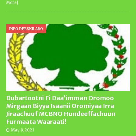
More]
INFO DEESKII ABO
Dubartootni Fi Daa’imman Oromoo
Mirgaan Biyya Isaanii Oromiyaa Irra
Jiraachuuf MCBNO Hundeeffachuun
Furmaata Waaraati!
May 9, 2021