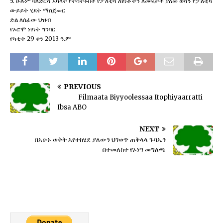
5. ሁሉም ባለድርሻ አካላት የተሳተፉበት የፖለቲካ ለዩነቶችን ለመፍታት ያለመ ወሳኝ የፓለቲካ
ውይይት ሂደት ማስጀመር
ድል ለሰፊው ህዝብ
የኦሮሞ ነፃነት ግንባር
የካቲት 29 ቀን 2013 ዓ.ም
PREVIOUS
Filmaata Biyyoolessaa Itophiyaarratti
Ibsa ABO
NEXT
በአሁኑ ወቅት እየተከሄደ ያለውን ህገወጥ ጠቅላላ ጉባኤን
በተመለከተ የኦነግ መግለጫ