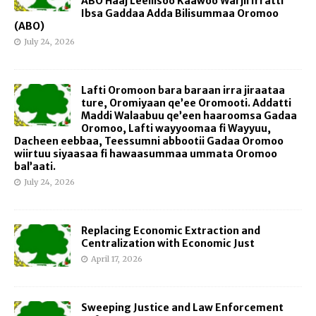
ABO Haaj Leellisoo Kaawoo Warjii Irratti
Ibsa Gaddaa Adda Bilisummaa Oromoo
(ABO)
July 24, 2026
Lafti Oromoon bara baraan irra jiraataa
ture, Oromiyaan qe’ee Oromooti. Addatti
Maddi Walaabuu qe’een haaroomsa Gadaa
Oromoo, Lafti wayyoomaa fi Wayyuu,
Dacheen eebbaa, Teessumni abbootii Gadaa Oromoo
wiirtuu siyaasaa fi hawaasummaa ummata Oromoo
bal’aati.
July 24, 2026
Replacing Economic Extraction and
Centralization with Economic Just
April 17, 2026
Sweeping Justice and Law Enforcement