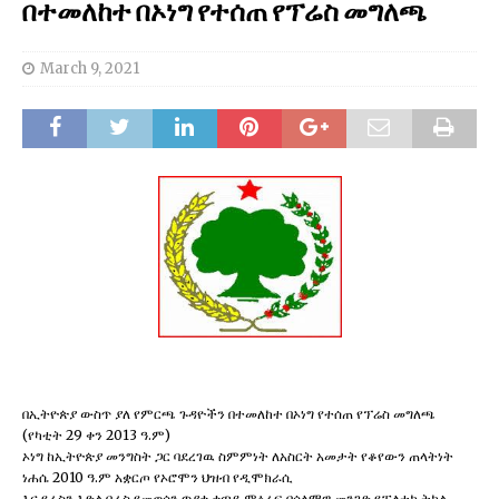
በተመለከተ በኦነግ የተሰጠ የፕሬስ መግለጫ
March 9, 2021
በኢትዮጵያ ውስጥ ያለ የምርጫ ጉዳዮችን በተመለከተ በኦነግ የተሰጠ የፕሬስ መግለጫ
(የካቲት 29 ቀን 2013 ዓ.ም)
ኦነግ ከኢትዮጵያ መንግስት ጋር ባደረገዉ ስምምነት ለአስርት አመታት የቆየውን ጠላትነት
ነሐሴ 2010 ዓ.ም አቋርጦ የኦሮሞን ህዝብ የዲሞክራሲ
እና የራስን እድል በራስ የመወሰን ጥያቄ ቀጣይ ምዕራፍ በሰላማዊ መንገድ የፓለቲካ ትክል