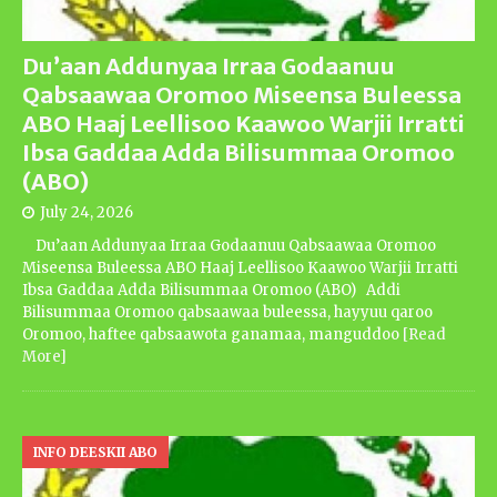
Du’aan Addunyaa Irraa Godaanuu
Qabsaawaa Oromoo Miseensa Buleessa
ABO Haaj Leellisoo Kaawoo Warjii Irratti
Ibsa Gaddaa Adda Bilisummaa Oromoo
(ABO)
July 24, 2026
Du’aan Addunyaa Irraa Godaanuu Qabsaawaa Oromoo
Miseensa Buleessa ABO Haaj Leellisoo Kaawoo Warjii Irratti
Ibsa Gaddaa Adda Bilisummaa Oromoo (ABO) Addi
Bilisummaa Oromoo qabsaawaa buleessa, hayyuu qaroo
Oromoo, haftee qabsaawota ganamaa, manguddoo
[Read
More]
INFO DEESKII ABO