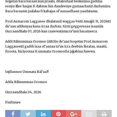
hojjetan bara baraan kan jiraatu, dhalootaaf beekumsa guddaa
eenyu illee haquu fi dabsuu hin dandeenye gumaachanii darbaniiru.
Bara baraanis jaalalaa fi kabajaa ol’aanaadhaan yaadatamu.
Prof.Asmarom Laggasee dhalatanii waggaa 94tti Amajjii 31, 2026tti
du’aan addunyaa kana irraa darban. Sirni geggeessaa isaaniis
Gurraandhala 07, 2026 kan raawwatamu ta’uun barameera.
Addi Bilisummaa Oromoo (ABO)n du’aan boqotuu Prof.Asmarom
Laggaseetti gaddi isaa ol’aanaa ta’uu irra deebiin ibsataa, maatii,
firoota, hiriyootaa fi ummata Oromoofis jajjabina hawwa.
Injifannoo Ummata Bal’aaf!
Adda Bilisummaa Oromoo
Gurraandhala 04, 2026
Finfinnee