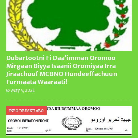
Dubartootni Fi Daa’imman Oromoo
Mirgaan Biyya Isaanii Oromiyaa Irra
Jiraachuuf MCBNO Hundeeffachuun
Furmaata Waaraati!
May 9, 2021
INFO DEESKII ABO