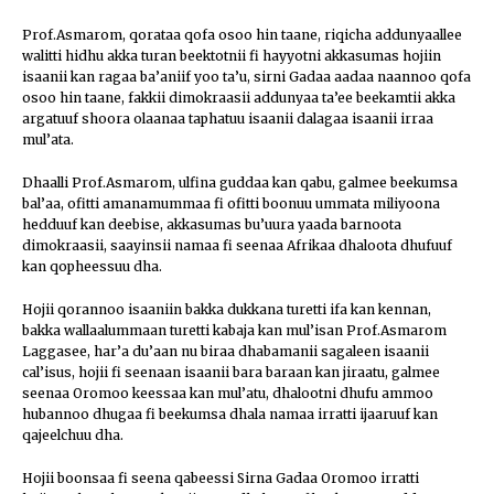
Prof.Asmarom, qorataa qofa osoo hin taane, riqicha addunyaallee
walitti hidhu akka turan beektotnii fi hayyotni akkasumas hojiin
isaanii kan ragaa ba’aniif yoo ta’u, sirni Gadaa aadaa naannoo qofa
osoo hin taane, fakkii dimokraasii addunyaa ta’ee beekamtii akka
argatuuf shoora olaanaa taphatuu isaanii dalagaa isaanii irraa
mul’ata.
Dhaalli Prof.Asmarom, ulfina guddaa kan qabu, galmee beekumsa
bal’aa, ofitti amanamummaa fi ofitti boonuu ummata miliyoona
hedduuf kan deebise, akkasumas bu’uura yaada barnoota
dimokraasii, saayinsii namaa fi seenaa Afrikaa dhaloota dhufuuf
kan qopheessuu dha.
Hojii qorannoo isaaniin bakka dukkana turetti ifa kan kennan,
bakka wallaalummaan turetti kabaja kan mul’isan Prof.Asmarom
Laggasee, har’a du’aan nu biraa dhabamanii sagaleen isaanii
cal’isus, hojii fi seenaan isaanii bara baraan kan jiraatu, galmee
seenaa Oromoo keessaa kan mul’atu, dhalootni dhufu ammoo
hubannoo dhugaa fi beekumsa dhala namaa irratti ijaaruuf kan
qajeelchuu dha.
Hojii boonsaa fi seena qabeessi Sirna Gadaa Oromoo irratti