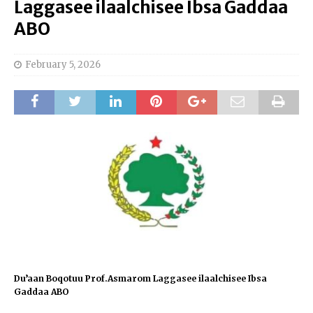
Laggasee ilaalchisee Ibsa Gaddaa
ABO
February 5, 2026
Du’aan Boqotuu Prof.Asmarom Laggasee ilaalchisee Ibsa
Gaddaa ABO