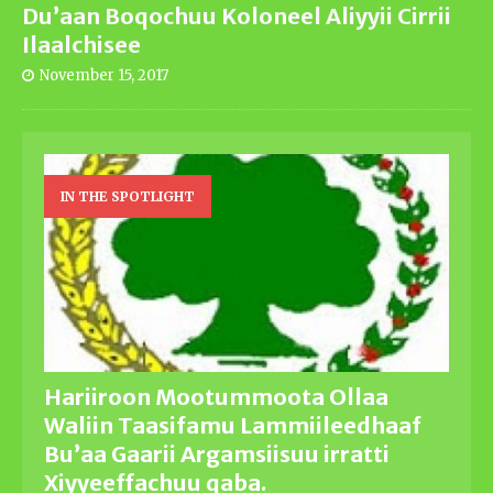
Du’aan Boqochuu Koloneel Aliyyii Cirrii
Ilaalchisee
November 15, 2017
IN THE SPOTLIGHT
Hariiroon Mootummoota Ollaa
Waliin Taasifamu Lammiileedhaaf
Bu’aa Gaarii Argamsiisuu irratti
Xiyyeeffachuu qaba.