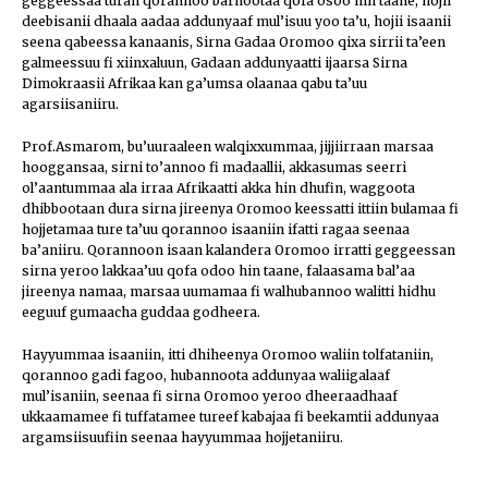
geggeessaa turan qorannoo barnootaa qofa osoo hin taane, hojii
deebisanii dhaala aadaa addunyaaf mul’isuu yoo ta’u, hojii isaanii
seena qabeessa kanaanis, Sirna Gadaa Oromoo qixa sirrii ta’een
galmeessuu fi xiinxaluun, Gadaan addunyaatti ijaarsa Sirna
Dimokraasii Afrikaa kan ga’umsa olaanaa qabu ta’uu
agarsiisaniiru.
Prof.Asmarom, bu’uuraaleen walqixxummaa, jijjiirraan marsaa
hooggansaa, sirni to’annoo fi madaallii, akkasumas seerri
ol’aantummaa ala irraa Afrikaatti akka hin dhufin, waggoota
dhibbootaan dura sirna jireenya Oromoo keessatti ittiin bulamaa fi
hojjetamaa ture ta’uu qorannoo isaaniin ifatti ragaa seenaa
ba’aniiru. Qorannoon isaan kalandera Oromoo irratti geggeessan
sirna yeroo lakkaa’uu qofa odoo hin taane, falaasama bal’aa
jireenya namaa, marsaa uumamaa fi walhubannoo walitti hidhu
eeguuf gumaacha guddaa godheera.
Hayyummaa isaaniin, itti dhiheenya Oromoo waliin tolfataniin,
qorannoo gadi fagoo, hubannoota addunyaa waliigalaaf
mul’isaniin, seenaa fi sirna Oromoo yeroo dheeraadhaaf
ukkaamamee fi tuffatamee tureef kabajaa fi beekamtii addunyaa
argamsiisuufiin seenaa hayyummaa hojjetaniiru.