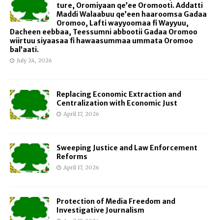
ture, Oromiyaan qe’ee Oromooti. Addatti
Maddi Walaabuu qe’een haaroomsa Gadaa
Oromoo, Lafti wayyoomaa fi Wayyuu,
Dacheen eebbaa, Teessumni abbootii Gadaa Oromoo
wiirtuu siyaasaa fi hawaasummaa ummata Oromoo
bal’aati.
July 24, 2026
Replacing Economic Extraction and
Centralization with Economic Just
April 17, 2026
Sweeping Justice and Law Enforcement
Reforms
April 17, 2026
Protection of Media Freedom and
Investigative Journalism