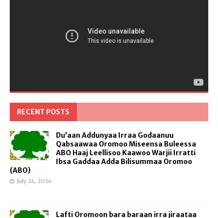
RECENT POSTS
Du’aan Addunyaa Irraa Godaanuu
Qabsaawaa Oromoo Miseensa Buleessa
ABO Haaj Leellisoo Kaawoo Warjii Irratti
Ibsa Gaddaa Adda Bilisummaa Oromoo
(ABO)
July 24, 2026
Lafti Oromoon bara baraan irra jiraataa