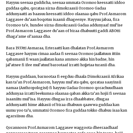
Hayyuu seenaa guddicha, seenaa ummata Oromoo keessatti iddoo
guddaa qabu, qorataa sirna dimokraasii Oromoo Gadaa
addunyaatti as baasuu keessatti iddoo olaanaa qabu Prof.Asmarom
Laggasee du’aan boqotuu isaanii dhageenye. Hayyuu jabaa, fira
Oromoo ta’e, hundee sirna dimokraasii Gadaa addunyaaf mul’ise
Prof.Asmarom Laggasee du’aan of biraa dhabuutti gaddi ABOtti
dhaga’ame ol’aanaa dha.
Bara 1933tti Asmaraa, Erteraatti kan dhalatan Prof.Asmarom
Laggasee hayyuu cimaa aadaa fi seenaa Oromoo jaallatuun ittiin
qabamanii fi waan jaallatan kana ammoo akka hin badne, hin
jal’atnee fi ifee mul’atuuf barootaaf irratti hojjetaa turanii dha.
Hayyuu guddaan, barnootaa fi eegduu dhaala Dimokraasii Afrikaa
kan ta’an Prof.Asmarom, hayyuu mul’ata qabu, qorataa saayinsii
namaa (Anthropologist) fi hayyuu Gadaa Oromoo qorachuudhaan
addunyaa irratti beekumsa olaanaa qaban akka ta’an hojii fi seenaa
isaaniitu mul’isa. Hayyuu dhugaa irra dhaabbatee, dhugaa
addunyaatti hime akkasii of biraa dhabuun qaawwa guddaa kan
uumu yoo ta’u, ummatni Oromoo fira guddaa tokko dhabuu isaa kan
agarsiisuu dha.
Qorannoon Prof.Asmarom Laggasee waggoota dheeraadhaaf