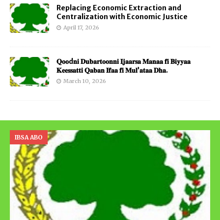
Replacing Economic Extraction and
Centralization with Economic Justice
April 17, 2026
𝐐𝐨𝐨d𝐧𝐢 𝐃𝐮𝐛𝐚𝐫𝐭𝐨𝐨𝐧𝐧𝐢 𝐈𝐣𝐚𝐚𝐫𝐬𝐚 𝐌𝐚𝐧𝐚𝐚 𝐟𝐢 𝐁𝐢𝐲𝐲𝐚𝐚
𝐊𝐞𝐞𝐬𝐬𝐚𝐭𝐭𝐢 𝐐𝐚𝐛𝐚𝐧 𝐈𝐟𝐚𝐚 𝐟𝐢 𝐌𝐮𝐥’𝐚𝐭𝐚𝐚 𝐃𝐡𝐚.
March 10, 2026
IBSA ABO