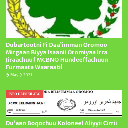
Dubartootni Fi Daa’imman Oromoo
Mirgaan Biyya Isaanii Oromiyaa Irra
Jiraachuuf MCBNO Hundeeffachuun
Furmaata Waaraati!
May 9, 2021
INFO DEESKII ABO
Du’aan Boqochuu Koloneel Aliyyii Cirrii