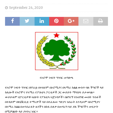
September 24, 2020
የኦሮሞ ነጻነት ግንባር መግለጫ
የኦሮሞ ነጻነት ግንባር በሃገሪቷ በተለይም በኦሮሚያና በኣማራ ክልል ውስጥ ባሉ ችግሮች ላይ
ከሌሎች የኦሮሞና የኣማራ የፖለቲካ ፓርቲዎች ጋር ውይይት ማካሄዱ ይታወሳል።
ውይይቱም በፓርቲዎቹ ኣበይት የፖለቲካ ኣጀንዳዎች፣ በዘግናኝ የሰብዓዊ መብት ጥሰቶች
በተለይም በዩኒቨርሲቲ ተማሪዎች ላይ በተፈጸሙ ግድያና እስራት እንዲሁም በኦሮሚያና
በኣማራ ክልል በመንሰራፋት ዜጎችን ለከፋ ሰቆቃ በመዳረግ ላይ ያሉ ችግሮችን መፍታት
በሚቻልበት ላይ ያተኮረ ነበር።