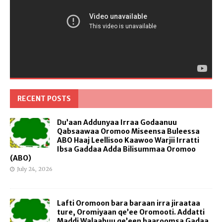
RECENT POSTS
Du’aan Addunyaa Irraa Godaanuu
Qabsaawaa Oromoo Miseensa Buleessa
ABO Haaj Leellisoo Kaawoo Warjii Irratti
Ibsa Gaddaa Adda Bilisummaa Oromoo
(ABO)
July 24, 2026
Lafti Oromoon bara baraan irra jiraataa
ture, Oromiyaan qe’ee Oromooti. Addatti
Maddi Walaabuu qe’een haaroomsa Gadaa