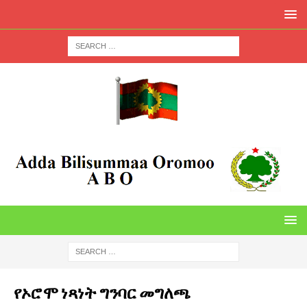
የኦሮሞ ነጻነት ግንባር መግለጫ