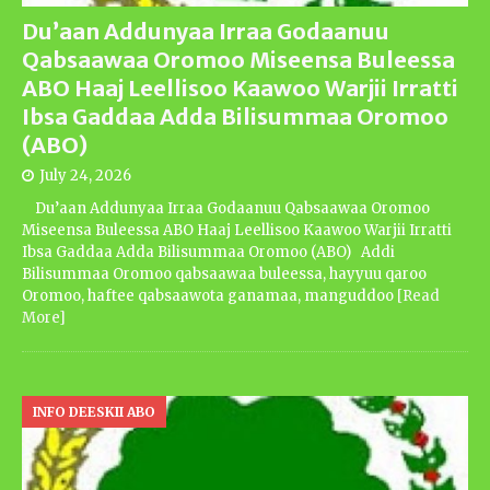
Du’aan Addunyaa Irraa Godaanuu
Qabsaawaa Oromoo Miseensa Buleessa
ABO Haaj Leellisoo Kaawoo Warjii Irratti
Ibsa Gaddaa Adda Bilisummaa Oromoo
(ABO)
July 24, 2026
Du’aan Addunyaa Irraa Godaanuu Qabsaawaa Oromoo
Miseensa Buleessa ABO Haaj Leellisoo Kaawoo Warjii Irratti
Ibsa Gaddaa Adda Bilisummaa Oromoo (ABO) Addi
Bilisummaa Oromoo qabsaawaa buleessa, hayyuu qaroo
Oromoo, haftee qabsaawota ganamaa, manguddoo
[Read
More]
INFO DEESKII ABO