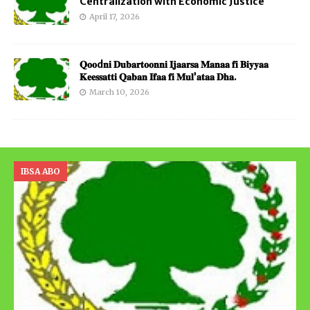
Centralization with Economic Justice
April 17, 2026
𝐐𝐨𝐨d𝐧𝐢 𝐃𝐮𝐛𝐚𝐫𝐭𝐨𝐨𝐧𝐧𝐢 𝐈𝐣𝐚𝐚𝐫𝐬𝐚 𝐌𝐚𝐧𝐚𝐚 𝐟𝐢 𝐁𝐢𝐲𝐲𝐚𝐚
𝐊𝐞𝐞𝐬𝐬𝐚𝐭𝐭𝐢 𝐐𝐚𝐛𝐚𝐧 𝐈𝐟𝐚𝐚 𝐟𝐢 𝐌𝐮𝐥’𝐚𝐭𝐚𝐚 𝐃𝐡𝐚.
March 10, 2026
IBSA ABO