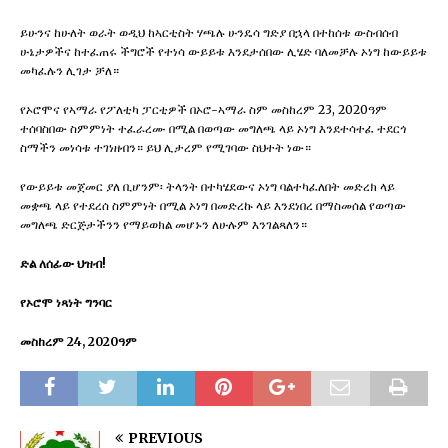
ይሁንና ከሁለት ወራት ወዲህ ከኣርቲስት ሃጫሉ ሁንዴሳ ግድያ በኋላ በተከሰቱ ውስብሰብ
ሁኔታዎችና ከተፈጠሩ ችግሮች የተነሳ ውይይቱ እንደታሰበው ሊሄድ ባለመቻሉ ኦነግ ከውይይቱ
መካፈሉን ሊገታ ቻለ።
የኦሮሞና የኣማራ የፖለቲካ ፓርቲዎች በኦሮ-ኣማራ ስም መስከረም 23, 2020ዓም
ተሰባስበው ስምምነት ተፈራረሙ በሚል በወጣው መግለጫ ላይ ኦነግ እንደተሳተፈ ተደርጎ
ስማችን መነሳቱ ተገነዘብን። ይህ ሊታረም የሚገባው ስህተት ነው።
የውይይቱ መጀመር ያለ ቢሆንም፡ ትላንት በተካሄደውና ኦነግ ባልተካፈለበት መድረክ ላይ
መቋጫ ላይ የተደረሰ ስምምነት በሚል ኦነግ በመድረኩ ላይ እንደነበረ በማስመሰል የወጣው
መግለጫ ድርጅታችንን የማይወክል መሆኑን ለሁሉም እንገልጻለን።
ድል
ለሰፊው
ህዝብ!
የኦሮሞ
ነጻነት
ግንባር
መስከረም 24, 2020
ዓም
PREVIOUS