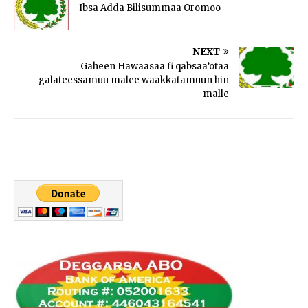
Ibsa Adda Bilisummaa Oromoo
NEXT
Gaheen Hawaasaa fi qabsaa’otaa
galateessamuu malee waakkatamuun hin
malle