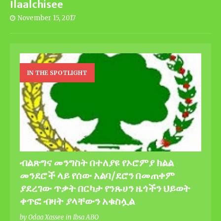
Ilaalchisee
November 15, 2017
IN THE SPOTLIGHT
ብልጽግና መንግስት በተለያዩ የኦሮምያ ክልል
መንደሮች ላይ የሰው አልባ/ደሮን በመጠቀም
ያደረገው ጥቃት በርካታ የንጹሀን ዜጎችን ህይወት
ቀጥፎ ብዛት ያላቸውን አቁስሏል
by Odaa Xassee in Ibsa ABO