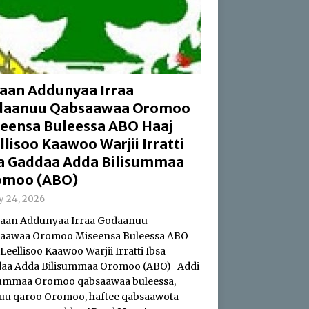
aan Addunyaa Irraa
daanuu Qabsaawaa Oromoo
eensa Buleessa ABO Haaj
llisoo Kaawoo Warjii Irratti
a Gaddaa Adda Bilisummaa
omoo (ABO)
ly 24, 2026
an Addunyaa Irraa Godaanuu
aawaa Oromoo Miseensa Buleessa ABO
Leellisoo Kaawoo Warjii Irratti Ibsa
aa Adda Bilisummaa Oromoo (ABO) Addi
summaa Oromoo qabsaawaa buleessa,
uu qaroo Oromoo, haftee qabsaawota