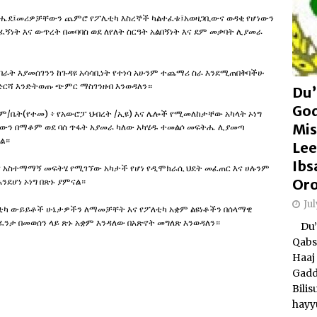
ካሔደ፤መሪዎቻቸውን ጨምሮ የፖሌቲካ እስረኞች ካልተፈቱ፤አወዛጋቢውና ወዳቂ የሆነውን
ፈኝነት እና ውጥረት በመባባስ ወደ ለየለት ስርዓት አልበኝነት እና ደም መቃባት ሊያመራ
ባራት እያመሰገንን ከጉዳዩ አሳሳቢነት የተነሳ አሁንም ተጨማሪ ስራ እንደሚጠበቅባችሁ
ድርሻ እንድትወጡ ጭምር ማስገንዘብ እንወዳለን።
Du’
Go
 ም/ቤት(የተመ) ፥ የአውሮፓ ህብረት /ኢዩ) እና ሌሎች የሚመለከታቸው አካላት ኦነግ
Mis
ቻውን በማቆም ወደ ባሰ ጥፋት አያመራ ካለው አካሄዱ ተመልሶ መፍትሔ ሊያመጣ
ል።
Lee
Ibs
ና አስተማማኝ መፍትሄ የሚገኘው አካታች የሆነ የዲሞክራሲ ህደት መፈጠር እና ሀሉንም
Or
ንደሆነ ኦነግ በጽኑ ያምናል።
Ju
ለቲካ ውይይቶች ሁኔታዎችን ለማመቻቸት እና የፖለቲካ አቋም ልዩነቶችን በሰላማዊ
ፈንታ በመወሰን ላይ ጽኑ አቋም እንዳለው በአጽኖት መግለጽ እንወዳለን።
Du’a
Qabs
Haaj 
Gadd
Bili
hayy