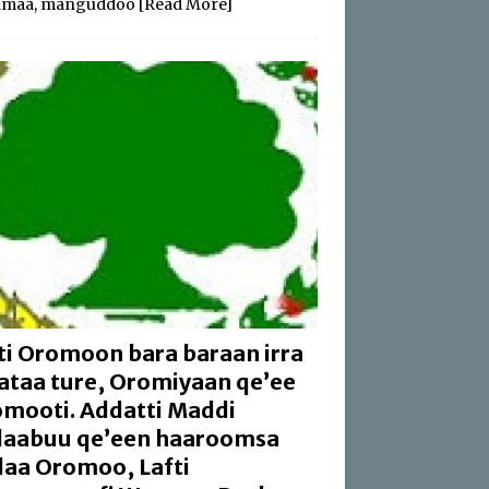
amaa, manguddoo
[Read More]
ti Oromoon bara baraan irra
aataa ture, Oromiyaan qe’ee
mooti. Addatti Maddi
aabuu qe’een haaroomsa
aa Oromoo, Lafti