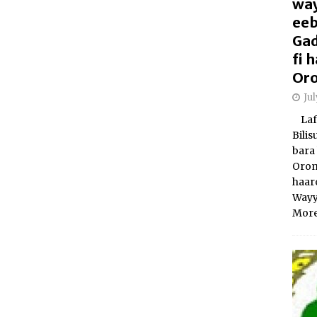
way
eeb
Gad
fi
Oro
Ju
Laft
Bili
bara 
Orom
haar
Wayy
More