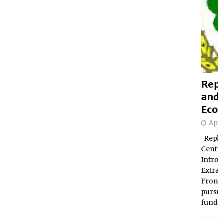
Rep
and
Eco
Apr
Repl
Centr
Intr
Extr
Fron
pursu
fund