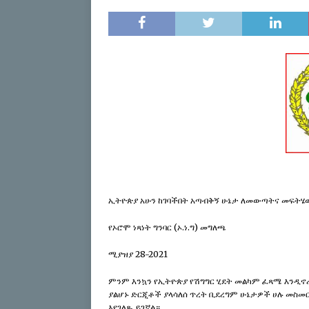
[ April 17, 2026 ]
Sweepi
[ April 17, 2026 ]
Protect
ABO
[ July 24, 2026 ]
Du’aan 
Buleessa ABO Haaj Leell
Oromoo (ABO)
IBSA 
ኢትዮጵያ አሁን ከገባችበት አጣብቅኝ ሁኔታ ለመውጣትና መፍት
የኦሮሞ ነጻነት ግንባር (ኦ.ነ.ግ) መግለጫ
ሚያዝያ 28-2021
ምንም እንኳን የኢትዮጵያ የሽግግር ሂደት መልካም ፈጻሜ እንዲኖ
ያልሆኑ ድርጂቶች ያላሳለሰ ጥረት ቢደረግም ሁኔታዎች ሀሉ መስመር
እየገለጹ ይገኛል።