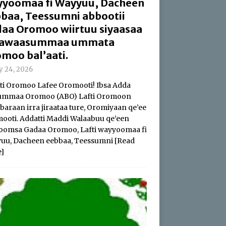
yoomaa fi Wayyuu, Dacheen
baa, Teessumni abbootii
aa Oromoo wiirtuu siyaasaa
 hawaasummaa ummata
moo bal’aati.
ly 24, 2026
i Oromoo Lafee Oromooti! Ibsa Adda
summaa Oromoo (ABO) Lafti Oromoon
baraan irra jiraataa ture, Oromiyaan qe’ee
ooti. Addatti Maddi Walaabuu qe’een
oomsa Gadaa Oromoo, Lafti wayyoomaa fi
uu, Dacheen eebbaa, Teessumni
[Read
]