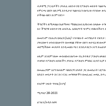
ተቃዋሚ ፓርቲዎችን ያሳተፈ ሀለንተናዊ የፖለቲካ ወይይት ካልተ
የምርጫ ህደት በድጋሚ እንዲታይ ካልተደረገ በሀገሪቱ የነገሰው ጽን
ይችላል ብለን እናምናለን።
ችግሮችን ለማቃለል የአለማቀፍ ማህበረሰብ እያከናወነ ስላለው ተግ
እና ችግሮቹ ሁለንተናዊ መፍትሔ አስክያገኙ ጭምር የበኩላችሁን 
በመሆኑም የአፍሪካ ህብረት/አሕ/፣ የተባበሩት መንግስታት የጸጥታ
ያቀረበውን ሀሳብ በአጽኖት በመቀበል ገዥው በድን ወታደራዊ ዘመ
ወደሚችለው ውይይት እንዲመለስ ጫና እንድታደርጉ ኦነግ ይጠይቃ
ሀሌም እንደምንለው ውስብስብ ለሆነው የኢትዮጵያ ፓለቲካ ዘላቂ
ተወካይ የፖለቲካ ሀይሎችን ያሳተፈ የፖለቲካ ምክክር ሲኖሮ ቢቻ እ
በመጨረሻም አነግ ከሁሉም ባለድርሻ አካላት ጋር ለመስራት፤ ለፓ
አኮኋን መፍታት እና እና የጋራ መግባባቶችን በመፈጠር መጻኢ እጣ 
የኦሮሞ ነጻነት ግንባር/ኦነግ/
ሚያዝያ 28-2021
ፊንፊኔ/አዲስ አበባ