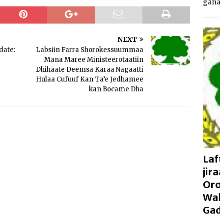
gan
NEXT
date:
Labsiin Farra Shorokessuummaa
Mana Maree Ministeerotaatiin
Dhihaate Deemsa Karaa Nagaatti
Hulaa Cufuuf Kan Ta’e Jedhamee
kan Bocame Dha
Laf
jir
Oro
Wal
Gad