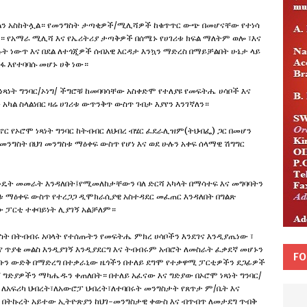
ቀልን አስከትሏል። የመንግስት ታጣቂዎች/ሚሊሻዎች ከቁጥጥር ውጭ በመሆናቸው የተነሳ
። የአማራ ሚሊሻ እና የኤሪትሪያ ታጣቅዎች በሰሜኑ የሀገሪቱ ክፍል ማለትም ወሎ ፣እና
 ነውጥ እና በደል ለተጎጂዎች ሰብአዊ እርዳታ እንኳን ማድረስ በማይቻልበት ሁኔታ ላይ
ከፋ እየተባባሱ መሆኑ ሀቅ ነው።
ሞ ነጻነት ግንባር/ኦነግ/ ችግሮቹ ከመባባሳቸው አስቀድሞ የተለያዩ የመፍትሔ ሀሳቦች እና
 ስላልነበር ዛሬ ሀገሪቱ ውጥንቅጥ ውስጥ ገብታ እያየን እንገኛለን።
 የኦሮሞ ነጻነት ግንባር ከትብብር ለህብረ ብሄር ፈደራሊዝም(ትህብፌ) ጋር በመሆን
ም መንግስት በህገ መንግስቱ ማዕቀፍ ውስጥ የሆነ እና ወደ ሁሉን አቀፍ ሰላማዊ ሽግግር
ዴት መመራት እንዳለበት፤የሚመለከታቸውን ባለ ድርሻ አካላት በማሳተፍ እና መግባባትን
ቱ ማዕቀፍ ውስጥ የተረጋጋ ዲሞክራሲያዊ አስተዳደር መፈጠር እንዳለበት በግልጽ
ው ፓርቲ ተቀባይነት ሊያገኝ አልቻለም።
ግስት በትብብሩ አባላት የተሰጡትን የመፍትሔ ምክረ ሀሳቦችን እንደገና እንዲያጤነው ፣
ቆየ ጥያቄ መልስ እንዲያገኝ እንዲያደርግ እና ትብብሩም አብሮት ለመስራት ፈቃደኛ መሆኑን
FO
ሀሳቡን ውድቅ በማድረግ በተቃራኒው ዜጎችን በተለይ ደግሞ የተቃዋሚ ፓርቲዎችን ደጋፊዎች
 ግድያዎችን ማካሔዱን ቀጠለበት። በተለይ አፈናው እና ግድያው በኦሮሞ ነጻነት ግንባር/
ን ለአፍሪካ ህብረት፣ለአውሮፓ ህብረት፣ለተባበሩት መንግስታት የጸጥታ ም/ቤት እና
ን በትኩረት አይተው ኢትዮጽያን ከህገ-መንግስታዊ ቀውስ እና ብጥብጥ ለመታደግ ጥብቅ