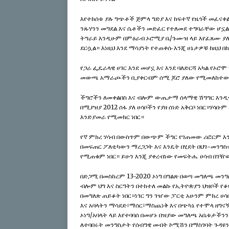
እየተከሰቱ ያሉ ግጭቶች ጅምላ ግድያ እና ከፍተኛ የዜጎች መፈና
ንጹሃንን መግደል እና ሴቶችን መድፈር የተለመደ ተግባራቸው ሆኗል
ትግራይ እንዲሁም በምዕራብ ኦሮሚያ ቤ/ጉሙዝ ላይ እየፈጸሙ ያሉት
ደርሷል። እነዚህ እንደ ማሳያነት የተጠቀሱ እንጂ ሀኔታዎቹ ከዚህ በ
የጋራ ፌዴራላዊ ሀገር እንደ መሆኗ እና እንደ ባለድርሻ አካል የኦሮ
መውጫ አማራጮችን ቢያቀርብም ሰሚ ጆሮ ያለው የሚመለከተው አካል
ችግሮችን ለመቀልበስ እና ብሎም ውጤታማ ሰላማዊ ሽግግር እንዲኖር
በሚያዝያ 2012 ሰፋ ያለ ሀሳቦችን የያዘ ሰነድ አቅርቦ ነበር።ሃሳቡ
እንድያመራ የሚመክር ነበር።
የኛ ምክረ ሃሳብ በውስጥም በውጭም ችግር የገጠመው ሪፎርም እን
በመፍጠር ፖለቲካውን ማረጋጋት እና እንዴት በሂደት በህገ-መንግስ
የሚጠቁም ነበር። ይሁን እንጂ ያቀረብነው የመፍትሔ ሀሳብ በገዥ
በድጋሚ በመስከረም 13-2020 ኦነግ በግልጽ በወጣ መግለጫ መን
ብሎም ህግ እና ስርዓትን በተከተለ መልኩ የኢትዮጵያን ህዝቦች የ
በመግለጽ ጠይቆት ነበር።ነገር ግን ገዠው ፓርቲ አሁንም ምክረ 
እና አባላትን ማሳደድ፣ማሰር፣ማስጨነቅ እና በጭካኔ የተሞላ ዘግናኝ
ኦነግ/አባላት ላይ እየተባባሰ በመሆኑ በዝያው መግለጫ አቤቱታችን
ለተባበሩት መንግስታት የሰብዓዊ መብት ኮሚሽን በማስገባት ጉዳዩ