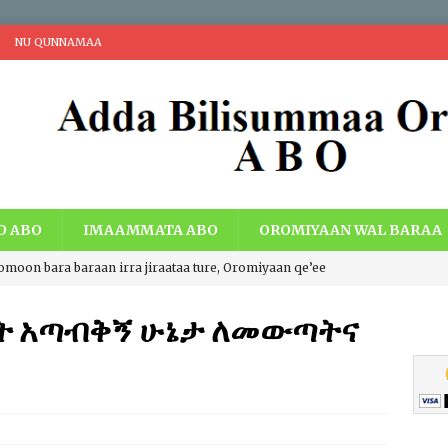
NU QUNNAMAA
O ABO
IMAAMMATA ABO
OROMIYAAN WAL BARAA
romoon bara baraan irra jiraataa ture, Oromiyaan qe’ee
i Walaabuu qe’een haaroomsa Gadaa Oromoo, Lafti
በት አጣብቅኝ ሁኔታ ለመውጣትና
acheen eebbaa, Teessumni abbootii Gadaa Oromoo wiirtuu
a ummata Oromoo bal’aati.
IBSA ABO
ng Economic Extraction and Centralization with Economic Just