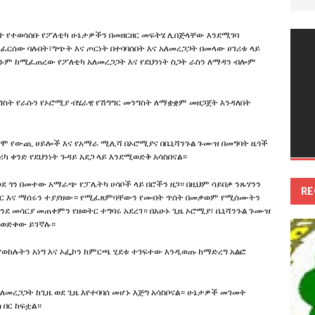
ት የተወሳሰቡ የፖለቲካ ሁኔታዎችን በመዘርዘር መፍትሄ ሊበጅላቸው እንደሚገባ
ርሰው ባሉበት፣ግጭት እና ጦርነት በተባባሰበት እና አለመረጋጋት በመላው ሀገሪቱ ላይ
ሆኑም ከሚፈጠረው የፖለቲካ አለመረጋጋት እና የደህንነት ስጋት ራስን ለማዳን ብሎም
ግስት የራሱን የኦሮሚያ ብሄራዊ የሽግግር መንግስት ለማቋቋም መዘጋጀት እንዳለበት
ሜሞ የውጪ ሀይሎች እና የአማራ ሚሊሻ በኦሮሚያና በቤኒሻንጉል ጉሙዝ በመግባት ዜጎች
ሪካ ቀንድ የደህንነት ጉዳይ አደጋ ላይ እንደሚወድቅ አሳስበናል።
ደ ጎን በመተው አማራጭ የፓሌትካ ሀሳቦች ላይ በሮችን ዘጋ። በዚህም ሳይበቃ ንጹሃንን
RE
ር እና ማሰሩን ተያያዘው። የሚፈጸምባቸውን የመብት ጥሰት በመቃወም የሚሰሙትን
ንደ መሳርያ መጠቀምን የዘወትር ተግባሩ አደረገ። በአሁኑ ጊዜ ኦሮሚያ፣ ቤኒሻንጉል ጉሙዝ
ር ወድቀው ይገኛሉ።
የወከሉትን አነግ እና ኦፌኮን ከምርጫ ሂደቱ ተገፍተው እንዲወጡ ከማድረግ አልፎ
አለመረጋጋት ከጊዜ ወደ ጊዜ እየተባባሰ መሆኑ እጅግ አሳስቦናል። ሁኔታዎች መገመት
 በር ከፍቷል።