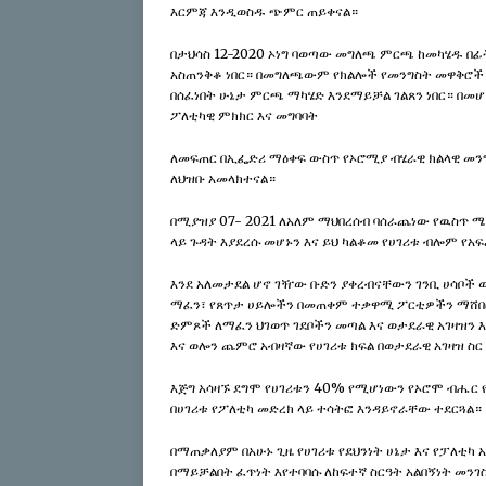
እርምጃ እንዲወስዱ ጭምር ጠይቀናል።
በታህሳስ 12-2020 ኦነግ ባወጣው መግለጫ ምርጫ ከመካሄዱ በፊ
አስጠንቅቆ ነበር። በመግለጫውም የክልሎች የመንግስት መዋቅሮች ፈ
በሰፈነበት ሁኔታ ምርጫ ማካሄድ እንደማይቻል ገልጸን ነበር። በመ
ፖለቲካዊ ምክክር እና መግባባት
ለመፍጠር በኢፌድሪ ማዕቀፍ ውስጥ የኦሮሚያ ብሄራዊ ክልላዊ መን
ለህዝቡ አመላክተናል።
በሚያዝያ 07- 2021 ለአለም ማህበረሰብ ባሰራጨነው የዉስጥ 
ላይ ጉዳት እያደረሱ መሆኑን እና ይህ ካልቆመ የሀገሪቱ ብሎም የአፍ
እንደ አለመታደል ሆኖ ገዥው ቡድን ያቀረብናቸውን ገንቢ ሀሳቦች ወ
ማፈን፣ የጸጥታ ሀይሎችን በመጠቀም ተቃዋሚ ፖርቲዎችን ማሸበ
ድምጾች ለማፈን ህገወጥ ገደቦችን መጣል እና ወታደራዊ አገዛዝን እ
እና ወሎን ጨምሮ አብዛኛው የሀገሪቱ ክፍል በወታደራዊ አገዛዝ ስ
እጅግ አሳዛኙ ደግሞ የሀገሪቱን 40% የሚሆነውን የኦሮሞ ብሔር 
በሀገሪቱ የፖለቲካ መድረክ ላይ ተሳትፎ እንዳይኖራቸው ተደርጓል።
በማጠቃለያም በአሁኑ ጊዜ የሀገሪቱ የደህንነት ሀኔታ እና የፓለቲካ 
በማይቻልበት ፈጥነት እየተባባሱ ለከፍተኛ ስርዓት አልበኝነት መንገስ