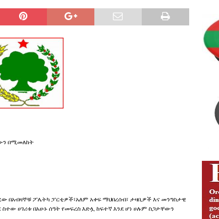
ng Justice and Law Enforcement Reforms
IBSA ABO
ion of Media Freedom and Investigative Journalism
IBSA
Addunyaa Irraa Godaanuu Qabsaawaa Oromoo Miseensa
isoo Kaawoo Warjii Irratti Ibsa Gaddaa Adda Bilisummaa
ABO
ሄውን በሚመለከት
ረው በአብዛኞቹ ፖሌትካ ፓርቲዎች፣አለም አቀፍ ማህበረሰብ፣ ታዛቢዎች እና መንግስታዊ
 ስተው ሀገሪቱ በአሁኑ ሰዓት የመፍረስ እድሏ ከፍተኛ እንደ ሆነ ሀሉም ስጋታቸውን